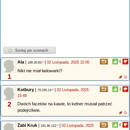
Ala
|
|
0
02 Listopada, 2025 15:05
188.30.83.*
Nikt nie miał ładowarki?
1
Kotbury
|
|
1
02 Listopada, 2025
79.185.14.*
15:48
2
Dwóch facetów na kawie, to kelner musiał patrzeć
podejrzliwie.
Żabi Kruk
|
|
0
02 Listopada, 2025
191.96.122.*