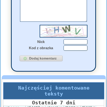
Nick
Kod z obrazka
Najczęściej komentowane
teksty
Ostatnie 7 dni