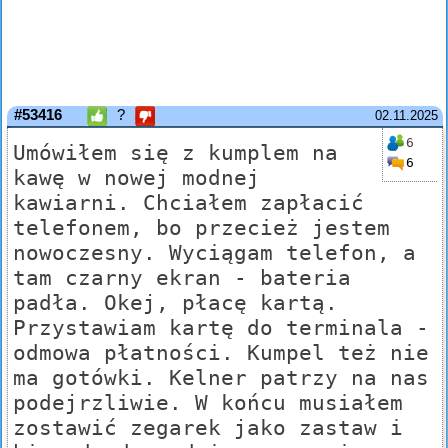
#53416
?
02.11.2025
6
Umówiłem się z kumplem na
6
kawę w nowej modnej
kawiarni. Chciałem zapłacić
telefonem, bo przecież jestem
nowoczesny. Wyciągam telefon, a
tam czarny ekran - bateria
padła. Okej, płacę kartą.
Przystawiam kartę do terminala -
odmowa płatności. Kumpel też nie
ma gotówki. Kelner patrzy na nas
podejrzliwie. W końcu musiałem
zostawić zegarek jako zastaw i