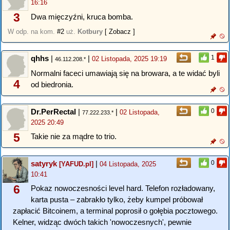
16:16
3
Dwa mięczyźni, kruca bomba.
W odp. na kom.
#2
uż.
Kotbury
[ Zobacz ]
qhhs
|
|
1
02 Listopada, 2025 19:19
46.112.208.*
Normalni faceci umawiają się na browara, a te widać byli
4
od biedronia.
Dr.PerRectal
|
|
0
02 Listopada,
77.222.233.*
2025 20:49
5
Takie nie za mądre to trio.
satyryk
|
0
[YAFUD.pl]
04 Listopada, 2025
10:41
6
Pokaz nowoczesności level hard. Telefon rozładowany,
karta pusta – zabrakło tylko, żeby kumpel próbował
zapłacić Bitcoinem, a terminal poprosił o gołębia pocztowego.
Kelner, widząc dwóch takich 'nowoczesnych', pewnie