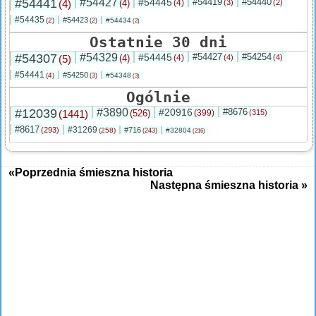
#54441
#54427
#54445
#54419
#54440
(4)
(4)
(4)
(3)
(2)
#54435
#54423
(2)
#54434
(2)
(2)
Ostatnie 30 dni
#54307
#54329
#54445
#54427
#54254
(5)
(4)
(4)
(4)
(4)
#54441
#54250
(4)
#54348
(3)
(3)
Ogólnie
#12039
#3890
#20916
#8676
(1441)
(526)
(399)
(315)
#8617
#31269
(293)
#716
(258)
#32804
(243)
(216)
«Poprzednia śmieszna historia
Następna śmieszna historia »