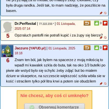
była druga randka. Jeśli tak, to mam nadzieję, że poszliście na
basen.
Dr.PerRectal
|
|
0
01 Listopada,
77.222.233.*
2025 07:14
5
Opzraluch pantofli nie potrafi kupić i za żupy się bierze?
Jaczuro
|
0
[YAFUD.pl]
01 Listopada, 2025
18:18
6
Znam ten ból, jak bylem na spacerze z moją miłością to
wpadl mi kawalek szkla do buta, tak na oko 1/3 butelki po
piwie ale wstyd bylo się schylic żeby zdjąć but bo mialem
dziure w skarpetce, na szczescie większość szkła wbila sie w
kość i stracilem tylko pół litra krwi a potem sie obudzilem
Nie chcesz, aby coś ci umknęło?