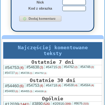
Nick
Kod z obrazka
Najczęściej komentowane
teksty
Ostatnie 7 dni
#54753
#54638
#54715
#54762
#54748
(4)
(3)
(3)
(2)
(2)
#54727
#54726
(1)
#54752
(1)
(1)
Ostatnie 30 dni
#54460
#54753
#54718
#54530
#54564
(6)
(4)
(4)
(4)
(4)
#54493
#54455
(3)
#54638
(3)
(3)
Ogólnie
#12039
#3890
#20916
#8676
(1441)
(526)
(399)
(315)