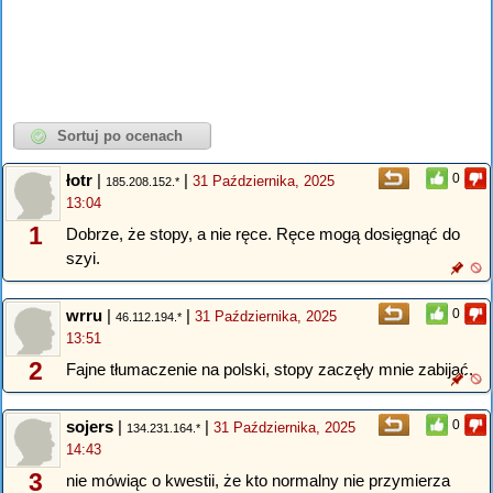
łotr
|
|
0
31 Października, 2025
185.208.152.*
13:04
1
Dobrze, że stopy, a nie ręce. Ręce mogą dosięgnąć do
szyi.
wrru
|
|
0
31 Października, 2025
46.112.194.*
13:51
2
Fajne tłumaczenie na polski, stopy zaczęły mnie zabijać.
sojers
|
|
0
31 Października, 2025
134.231.164.*
14:43
3
nie mówiąc o kwestii, że kto normalny nie przymierza