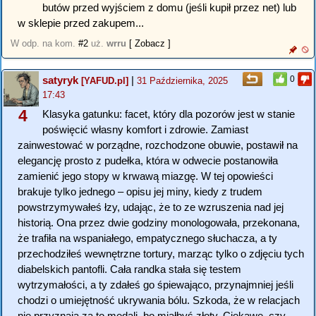
butów przed wyjściem z domu (jeśli kupił przez net) lub
w sklepie przed zakupem...
W odp. na kom.
#2
uż.
wrru
[ Zobacz ]
satyryk
|
0
[YAFUD.pl]
31 Października, 2025
17:43
4
Klasyka gatunku: facet, który dla pozorów jest w stanie
poświęcić własny komfort i zdrowie. Zamiast
zainwestować w porządne, rozchodzone obuwie, postawił na
elegancję prosto z pudełka, która w odwecie postanowiła
zamienić jego stopy w krwawą miazgę. W tej opowieści
brakuje tylko jednego – opisu jej miny, kiedy z trudem
powstrzymywałeś łzy, udając, że to ze wzruszenia nad jej
historią. Ona przez dwie godziny monologowała, przekonana,
że trafiła na wspaniałego, empatycznego słuchacza, a ty
przechodziłeś wewnętrzne tortury, marząc tylko o zdjęciu tych
diabelskich pantofli. Cała randka stała się testem
wytrzymałości, a ty zdałeś go śpiewająco, przynajmniej jeśli
chodzi o umiejętność ukrywania bólu. Szkoda, że w relacjach
nie przyznają za to medali, bo miałbyś złoty. Ciekawe, czy