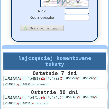
Nick
Kod z obrazka
Najczęściej komentowane
teksty
Ostatnie 7 dni
#54893
#54917
#54792
#54958
#54992
(6)
(3)
(2)
(2)
(2)
#54923
#54890
(2)
#54897
(1)
(1)
Ostatnie 30 dni
#54893
#54753
#54748
#54861
#54638
(6)
(4)
(4)
(3)
(3)
#54813
#54715
(3)
#54917
(3)
(3)