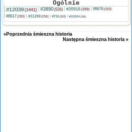
Ogólnie
#12039
#3890
#20916
#8676
(1441)
(526)
(399)
(315)
#8617
#31269
(293)
#716
(258)
#32804
(243)
(216)
«Poprzednia śmieszna historia
Następna śmieszna historia »