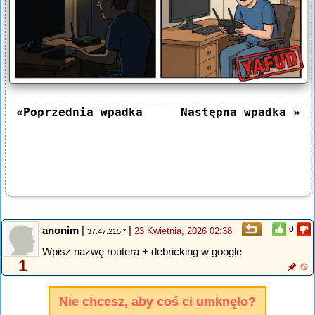
«Poprzednia wpadka
Następna wpadka »
anonim
|
|
0
23 Kwietnia, 2026 02:38
37.47.215.*
Wpisz nazwę routera + debricking w google
1
Nie chcesz, aby coś ci umknęło?