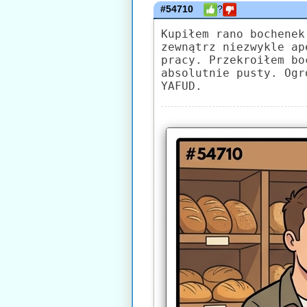
#54710
?
Kupiłem rano bochenek
zewnątrz niezwykle ap
pracy. Przekroiłem bo
absolutnie pusty. Ogr
YAFUD.