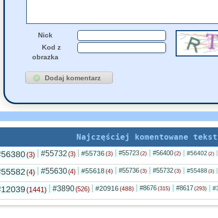
Nick
Kod z
obrazka
Najczęściej komentowane tekst
#56380
#55732
#55736
#55723
#56400
#56402
(3)
(3)
(3)
(2)
(2)
(2)
#55582
#55630
#55618
#55736
#55732
#55488
(4)
(4)
(4)
(3)
(3)
(3)
#12039
#3890
#20916
#8676
#8617
#
(1441)
(526)
(488)
(315)
(293)