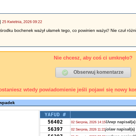
|
25 Kwietnia, 2026 09:22
 środku bochenek ważył ułamek tego, co powinien ważyć! Nie czuł różn
Nie chcesz, aby coś ci umknęło?
ostaniesz wtedy powiadomienie jeśli pojawi się nowy ko
 wpadek
YAFUD #
56402
Uvwp
napisał(a)
02 Sierpnia, 2026 14:15
56397
jolaw
napisał(a)
02 Sierpnia, 2026 11:22