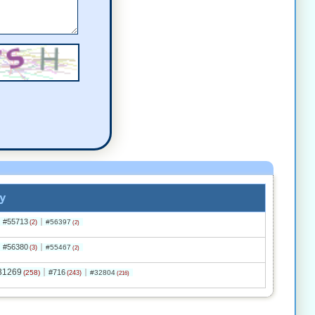
y
#55713
#56397
(2)
(2)
#56380
#55467
(3)
(2)
31269
#716
(258)
#32804
(243)
(216)