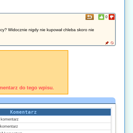
0
icy? Widocznie nigdy nie kupował chleba skoro nie
mentarz do tego wpisu.
Komentarz
komentarz
komentarz