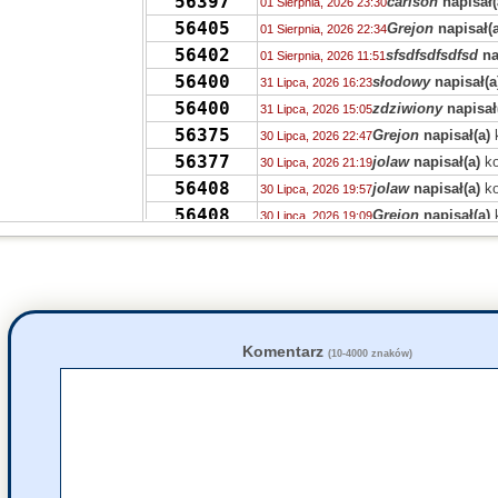
56397
carlson
napisał(
01 Sierpnia, 2026 23:30
56405
Grejon
napisał(a
01 Sierpnia, 2026 22:34
56402
sfsdfsdfsdfsd
na
01 Sierpnia, 2026 11:51
56400
słodowy
napisał(a
31 Lipca, 2026 16:23
56400
zdziwiony
napisał
31 Lipca, 2026 15:05
56375
Grejon
napisał(a)
30 Lipca, 2026 22:47
56377
jolaw
napisał(a)
ko
30 Lipca, 2026 21:19
56408
jolaw
napisał(a)
ko
30 Lipca, 2026 19:57
56408
Grejon
napisał(a)
30 Lipca, 2026 19:09
55736
EeveeFan5
napisał
30 Lipca, 2026 16:17
49557
EeveeFan5
napisał
30 Lipca, 2026 16:13
56380
Grejon
napisał(a)
30 Lipca, 2026 12:40
56380
Robin Chudł
napis
30 Lipca, 2026 12:31
56380
Grejon
napisał(a)
30 Lipca, 2026 12:28
Komentarz
(10-4000 znaków)
56393
PRVW
napisał(a)
k
30 Lipca, 2026 08:46
55736
zdziwiony
napisał
29 Lipca, 2026 14:38
55730
Drag0n
napisał(a)
29 Lipca, 2026 14:03
55713
Drag0n
napisał(a)
29 Lipca, 2026 13:59