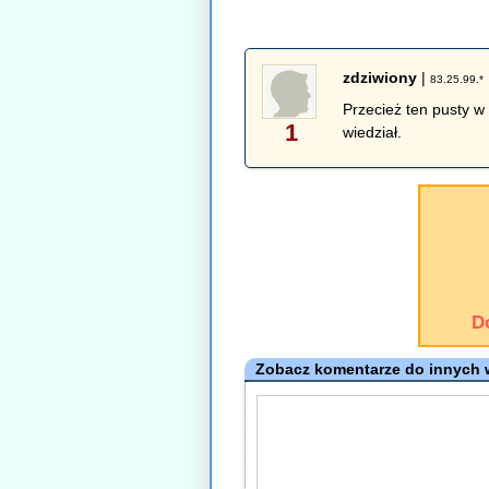
zdziwiony
|
83.25.99.*
Przecież ten pusty w
1
wiedział.
D
Zobacz komentarze do innych