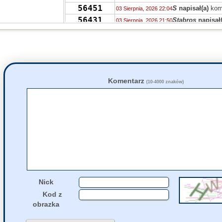
56451
S
napisał(a)
kom
03 Sierpnia, 2026 22:04
56431
Stabros
napisał(
03 Sierpnia, 2026 21:50
56405
Stabros
napisał(
03 Sierpnia, 2026 21:43
56406
Stabros
napisał(
03 Sierpnia, 2026 21:38
1349
Ahtoh
napisał(a
03 Sierpnia, 2026 12:00
56406
zdziwiony
napis
03 Sierpnia, 2026 11:44
56405
Marek
napisał(a
03 Sierpnia, 2026 10:09
Komentarz
(10-4000 znaków)
56402
Uvwp
napisał(a)
02 Sierpnia, 2026 14:15
56397
jolaw
napisał(a)
02 Sierpnia, 2026 11:22
56397
carlson
napisał(
01 Sierpnia, 2026 23:30
56405
Grejon
napisał(a
01 Sierpnia, 2026 22:34
Nick
Kod z
obrazka