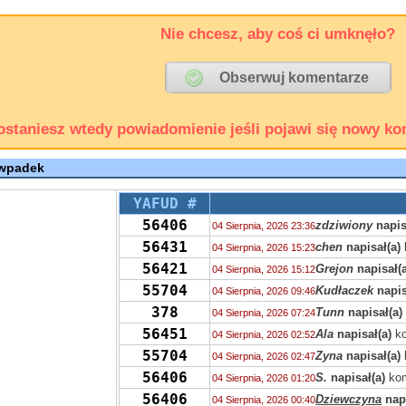
Nie chcesz, aby coś ci umknęło?
ostaniesz wtedy powiadomienie jeśli pojawi się nowy ko
 wpadek
YAFUD #
56406
zdziwiony
napis
04 Sierpnia, 2026 23:36
56431
chen
napisał(a)
04 Sierpnia, 2026 15:23
56421
Grejon
napisał(a
04 Sierpnia, 2026 15:12
55704
Kudłaczek
napis
04 Sierpnia, 2026 09:46
378
Tunn
napisał(a)
04 Sierpnia, 2026 07:24
56451
Ala
napisał(a)
ko
04 Sierpnia, 2026 02:52
55704
Zyna
napisał(a)
04 Sierpnia, 2026 02:47
56406
S.
napisał(a)
kom
04 Sierpnia, 2026 01:20
56406
Dziewczyna
napi
04 Sierpnia, 2026 00:40