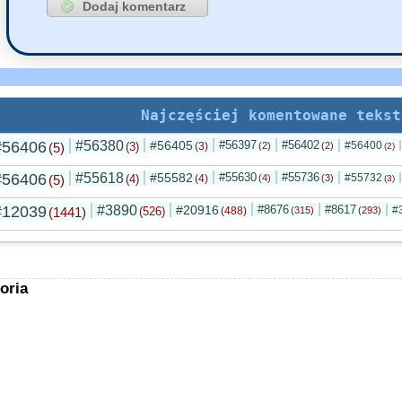
Najczęściej komentowane tekst
#56406
#56380
#56405
#56397
#56402
#56400
(5)
(3)
(3)
(2)
(2)
(2)
#56406
#55618
#55582
#55630
#55736
#55732
(5)
(4)
(4)
(4)
(3)
(3)
#12039
#3890
#20916
#8676
#8617
#
(1441)
(526)
(488)
(315)
(293)
oria