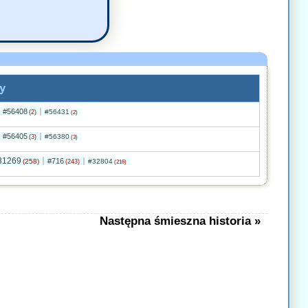
y
#56408
#56431
(2)
(2)
#56405
#56380
(3)
(3)
31269
#716
(258)
#32804
(243)
(216)
Następna śmieszna historia »