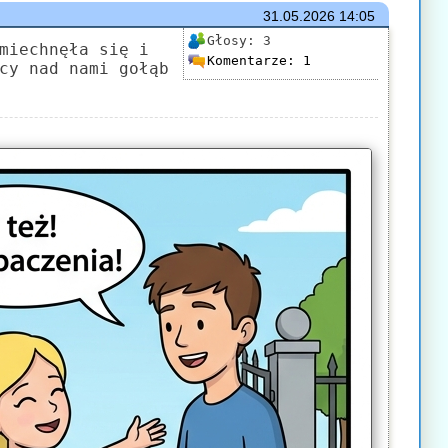
31.05.2026
14:05
Głosy:
3
miechnęła się i
Komentarze:
1
cy nad nami gołąb