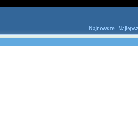
Najnowsze
Najleps