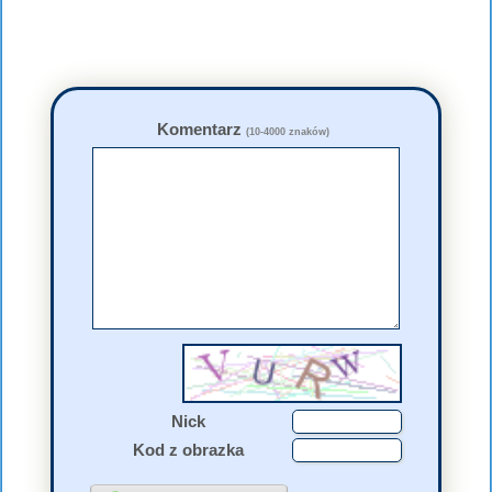
Komentarz
(10-4000 znaków)
Nick
Kod z obrazka