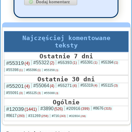
Najczęściej komentowane
teksty
Ostatnie 7 dni
#55319
#55322
#55393
#55391
#55394
(4)
(2)
(1)
(1)
(1)
#55398
#55396
(1)
#55358
(1)
(1)
Ostatnie 30 dni
#55201
#55064
#55271
#55319
#55115
(4)
(4)
(4)
(4)
(3)
#55091
#55125
(3)
#55088
(3)
(3)
Ogólnie
#12039
#3890
#20916
#8676
(1441)
(526)
(399)
(315)
#8617
#31269
(293)
#716
(258)
#32804
(243)
(216)