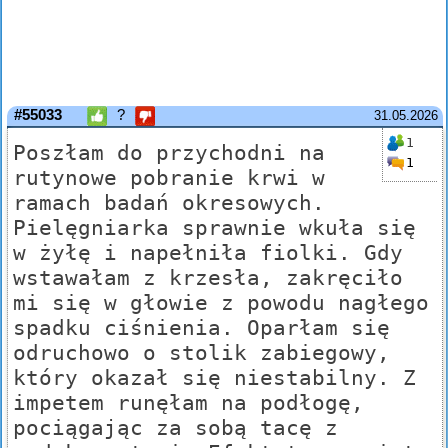
#55033
?
31.05.2026
1
Poszłam do przychodni na
1
rutynowe pobranie krwi w
ramach badań okresowych.
Pielęgniarka sprawnie wkuła się
w żyłę i napełniła fiolki. Gdy
wstawałam z krzesła, zakręciło
mi się w głowie z powodu nagłego
spadku ciśnienia. Oparłam się
odruchowo o stolik zabiegowy,
który okazał się niestabilny. Z
impetem runęłam na podłogę,
pociągając za sobą tacę z