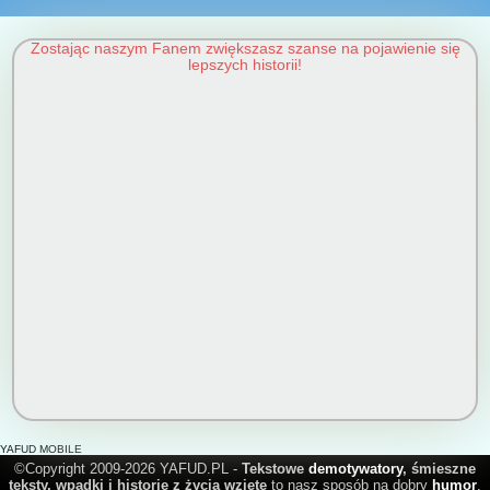
Zostając naszym Fanem zwiększasz szanse na pojawienie się
lepszych historii!
YAFUD MOBILE
©Copyright 2009-2026 YAFUD.PL -
Tekstowe
demotywatory
, śmieszne
teksty, wpadki i historie z życia wzięte
to nasz sposób na dobry
humor
.