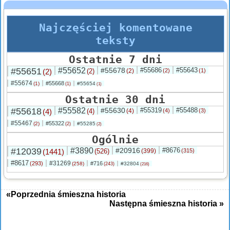
Najczęściej komentowane
teksty
Ostatnie 7 dni
#55651
#55652
#55678
#55686
#55643
(2)
(2)
(2)
(2)
(1)
#55674
#55668
(1)
#55654
(1)
(1)
Ostatnie 30 dni
#55618
#55582
#55630
#55319
#55488
(4)
(4)
(4)
(4)
(3)
#55467
#55322
(2)
#55285
(2)
(2)
Ogólnie
#12039
#3890
#20916
#8676
(1441)
(526)
(399)
(315)
#8617
#31269
(293)
#716
(258)
#32804
(243)
(216)
«Poprzednia śmieszna historia
Następna śmieszna historia »