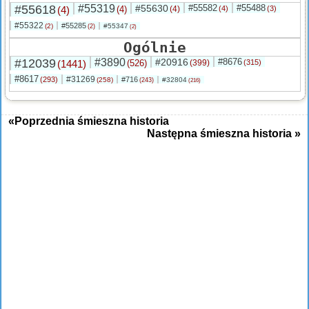
#55618
#55319
#55630
#55582
#55488
(4)
(4)
(4)
(4)
(3)
#55322
#55285
(2)
#55347
(2)
(2)
Ogólnie
#12039
#3890
#20916
#8676
(1441)
(526)
(399)
(315)
#8617
#31269
(293)
#716
(258)
#32804
(243)
(216)
«Poprzednia śmieszna historia
Następna śmieszna historia »