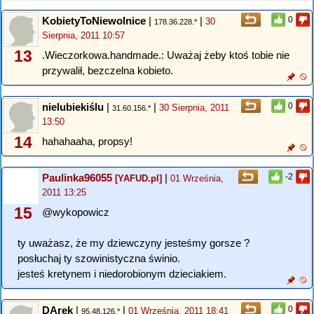
KobietyToNiewolnice
|
|
0
30
178.36.228.*
Sierpnia, 2011 10:57
13
.Wieczorkowa.handmade.: Uważaj żeby ktoś tobie nie
przywalił, bezczelna kobieto.
nielubiekiślu
|
|
0
30 Sierpnia, 2011
31.60.156.*
13:50
14
hahahaaha, propsy!
Paulinka96055
|
-2
[YAFUD.pl]
01 Września,
2011 13:25
15
@wykopowicz
ty uważasz, że my dziewczyny jesteśmy gorsze ?
posłuchaj ty szowinistyczna świnio.
jesteś kretynem i niedorobionym dzieciakiem.
DArek
|
|
0
01 Września, 2011 18:41
95.48.126.*