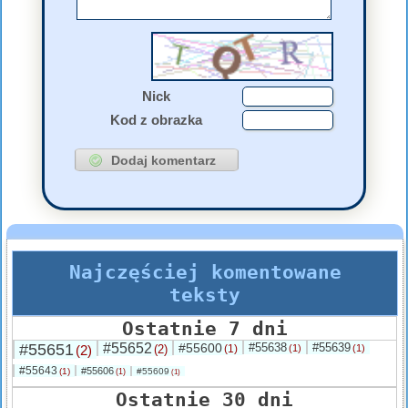
Nick
Kod z obrazka
Najczęściej komentowane
teksty
Ostatnie 7 dni
#55651
#55652
#55600
#55638
#55639
(2)
(2)
(1)
(1)
(1)
#55643
#55606
(1)
#55609
(1)
(1)
Ostatnie 30 dni