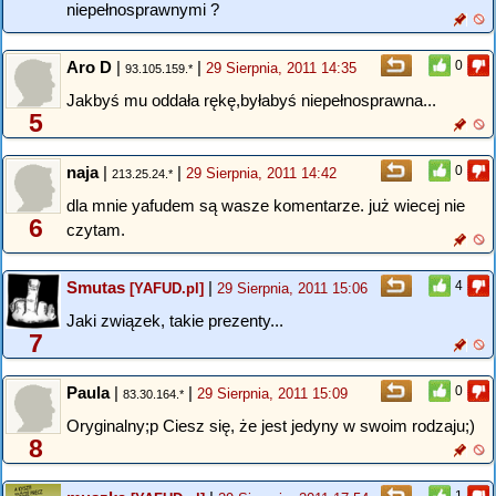
niepełnosprawnymi ?
Aro D
|
|
0
29 Sierpnia, 2011 14:35
93.105.159.*
Jakbyś mu oddała rękę,byłabyś niepełnosprawna...
5
naja
|
|
0
29 Sierpnia, 2011 14:42
213.25.24.*
dla mnie yafudem są wasze komentarze. już wiecej nie
6
czytam.
Smutas
|
4
[YAFUD.pl]
29 Sierpnia, 2011 15:06
Jaki związek, takie prezenty...
7
Paula
|
|
0
29 Sierpnia, 2011 15:09
83.30.164.*
Oryginalny;p Ciesz się, że jest jedyny w swoim rodzaju;)
8