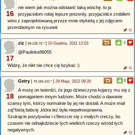
nie wiem jak można odstawić taką wiochę. to ja
16
przyjaciołom robię lepsze prezenty. przyjaciółce zrobiłem
wino z zaprojektowaną przeze mnie etykietą z jej zdjęciem
przerobionym na rysunek
ziz
|
|
-1
10 Grudnia, 2011 13:03
89.228.75.*
@Paulinka96055
17
Widzę, że nikt nie chce cię bzykać :)
Getry
|
|
0
29 Maja, 2012 09:20
79.184.101.*
A możę on twierdzi, że jego dziewczyna kojarzy mu się z
18
pomaganiem innym ludziom. Może chodzi o dawanie
szansy tym, którzy normalnie by jej nie dostali. A może miał
zaj*bistą babcię ,która też była niepełnosprawna.
Szukajcie pozytywów i c9ieszcie się z małych rzeczy, bo
czasem nie odnajkdziecie tych wielkich rzeczy wśród tych
negatywnych.