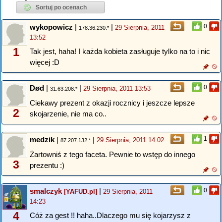
wykopowicz
|
|
0
29 Sierpnia, 2011
178.36.230.*
13:52
1
Tak jest, haha! I każda kobieta zasługuje tylko na to i nic
więcej :D
Død
|
|
0
29 Sierpnia, 2011 13:53
31.63.208.*
Ciekawy prezent z okazji rocznicy i jeszcze lepsze
2
skojarzenie, nie ma co..
medzik
|
|
1
29 Sierpnia, 2011 14:02
87.207.132.*
Żartowniś z tego faceta. Pewnie to wstęp do innego
3
prezentu :)
smalczyk
|
0
[YAFUD.pl]
29 Sierpnia, 2011
14:23
4
Cóż za gest !! haha..Dlaczego mu się kojarzysz z