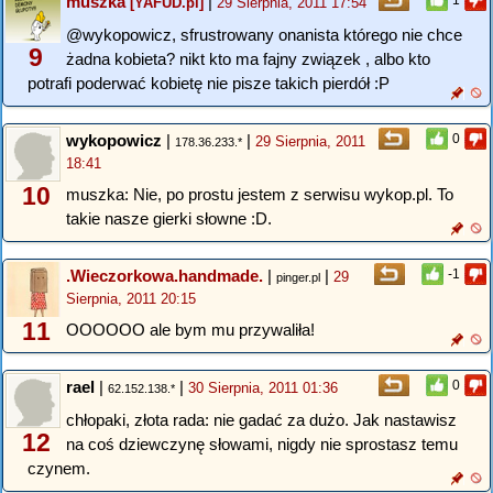
muszka
|
1
[YAFUD.pl]
29 Sierpnia, 2011 17:54
@wykopowicz, sfrustrowany onanista którego nie chce
9
żadna kobieta? nikt kto ma fajny związek , albo kto
potrafi poderwać kobietę nie pisze takich pierdół :P
wykopowicz
|
|
0
29 Sierpnia, 2011
178.36.233.*
18:41
10
muszka: Nie, po prostu jestem z serwisu wykop.pl. To
takie nasze gierki słowne :D.
.Wieczorkowa.handmade.
|
|
-1
29
pinger.pl
Sierpnia, 2011 20:15
11
OOOOOO ale bym mu przywaliła!
rael
|
|
0
30 Sierpnia, 2011 01:36
62.152.138.*
chłopaki, złota rada: nie gadać za dużo. Jak nastawisz
12
na coś dziewczynę słowami, nigdy nie sprostasz temu
czynem.