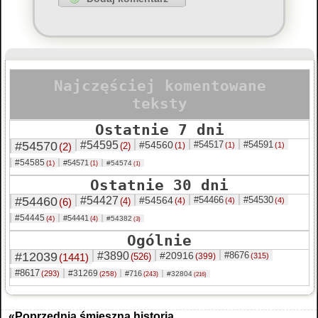
Najczęściej komentowane
teksty
Ostatnie 7 dni
#54570
#54595
#54560
#54517
#54591
(2)
(2)
(1)
(1)
(1)
#54585
#54571
(1)
#54574
(1)
(1)
Ostatnie 30 dni
#54460
#54427
#54564
#54466
#54530
(6)
(4)
(4)
(4)
(4)
#54445
#54441
(4)
#54382
(4)
(3)
Ogólnie
#12039
#3890
#20916
#8676
(1441)
(526)
(399)
(315)
#8617
#31269
(293)
#716
(258)
#32804
(243)
(216)
«Poprzednia śmieszna historia