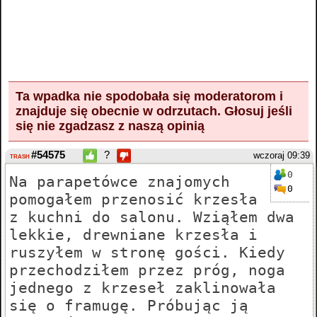
Ta wpadka nie spodobała się moderatorom i
znajduje się obecnie w odrzutach.
Głosuj
jeśli
się nie zgadzasz z naszą opinią
#54575
?
wczoraj 09:39
TRASH
0
Na parapetówce znajomych
0
pomogałem przenosić krzesła
z kuchni do salonu. Wziąłem dwa
lekkie, drewniane krzesła i
ruszyłem w stronę gości. Kiedy
przechodziłem przez próg, noga
jednego z krzeseł zaklinowała
się o framugę. Próbując ją