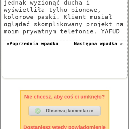
jednak wyzionąć ducha i
wyświetliła tylko pionowe,
kolorowe paski. Klient musiał
oglądać skomplikowany projekt na
moim prywatnym telefonie. YAFUD
«Poprzednia wpadka
Następna wpadka »
Nie chcesz, aby coś ci umknęło?
Dostaniesz wtedy powiadomienie