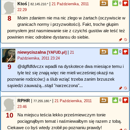
Ktoś
|
|
0
21 Października, 2011
82.145.210.*
22:29
8
Moim zdaniem nie ma nic zlego w żartach (oczywiscie w
granicach normy i przyzwoitości). Fakt, troche głupim
pomysłem jest nasmiewanie sie z czyichś gustów ale teść też
powinien miec odrobine dystansu do siebie.
niewyciszalna
|
0
[YAFUD.pl]
21
Października, 2011 23:24
9
@dgffdfdvczx wpadli na dyskotece dwa miesiące temu i
tyle też się znają więc nie mieli wcześniej okazji na
poznanie rodziców;) a ślub wziąć trzeba zanim brzuszek
sąsiedzi zauważą...stąd "narzeczona"...
RPHR
|
|
0
21 Października, 2011
77.255.180.*
23:46
10
Na miejscu teścia lekko prześmiewczym tonie
pociągnąłbym temat i naśmiewałbym się razem z tobą.
Ciekawe co byś wtedy zrobił po poznaniu prawdy!