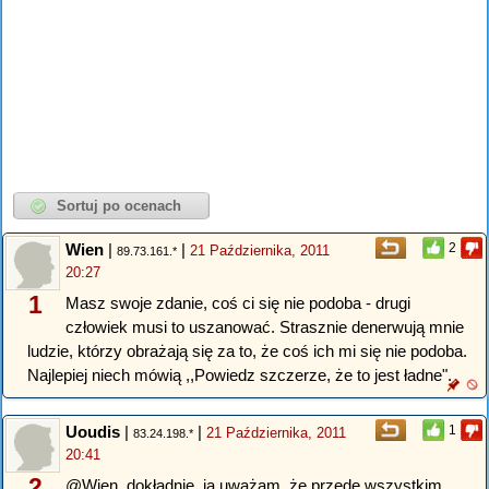
Wien
|
|
2
21 Października, 2011
89.73.161.*
20:27
1
Masz swoje zdanie, coś ci się nie podoba - drugi
człowiek musi to uszanować. Strasznie denerwują mnie
ludzie, którzy obrażają się za to, że coś ich mi się nie podoba.
Najlepiej niech mówią ,,Powiedz szczerze, że to jest ładne".
Uoudis
|
|
1
21 Października, 2011
83.24.198.*
20:41
2
@Wien, dokładnie, ja uważam, że przede wszystkim