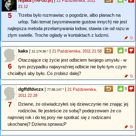
Nijaka
|
[YAFUD.pl]
21 Października, 2011
21:12
5
Trzeba bylo rozmawiac o pogodzie, albo planach na
urlop. Taki temat (wysmiewanie gustow innych) nie jest
najlepsza metoda przelamywania lodow, stawia cie od razu w
zlym swietle. Troche oglady w kontaktach z ludzmi.
kaks
|
|
0
21 Października, 2011 21:58
31.174.96.*
Otaczające cię życie jest odbiciem twojego umysłu - w
6
tym przypadku najwyraźniej odbicie nie było tym czym
chciałbyś aby było. Co zrobisz dalej?
dgffdfdvczx
|
|
0
21 Października,
77.88.147.*
2011 22:28
7
Dziwne, że oświadczyłeś się dziewczynie nie znając jej
rodziców. Ile jesteście ze sobą? podejrzewam że co
najmniej rok i do tej pory nie spotkać się z rodzicami
ukochanej? Dziwna sprawa;P