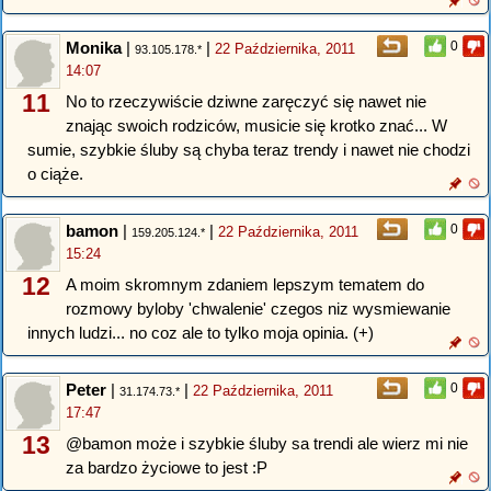
Monika
|
|
0
22 Października, 2011
93.105.178.*
14:07
11
No to rzeczywiście dziwne zaręczyć się nawet nie
znając swoich rodziców, musicie się krotko znać... W
sumie, szybkie śluby są chyba teraz trendy i nawet nie chodzi
o ciąże.
bamon
|
|
0
22 Października, 2011
159.205.124.*
15:24
12
A moim skromnym zdaniem lepszym tematem do
rozmowy byloby 'chwalenie' czegos niz wysmiewanie
innych ludzi... no coz ale to tylko moja opinia. (+)
Peter
|
|
0
22 Października, 2011
31.174.73.*
17:47
13
@bamon może i szybkie śluby sa trendi ale wierz mi nie
za bardzo życiowe to jest :P