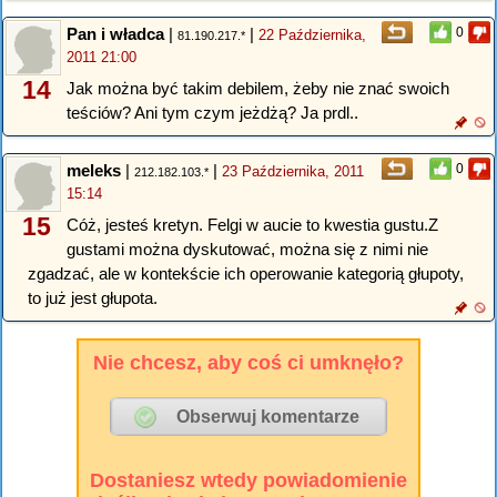
Pan i władca
|
|
0
22 Października,
81.190.217.*
2011 21:00
14
Jak można być takim debilem, żeby nie znać swoich
teściów? Ani tym czym jeżdżą? Ja prdl..
meleks
|
|
0
23 Października, 2011
212.182.103.*
15:14
15
Cóż, jesteś kretyn. Felgi w aucie to kwestia gustu.Z
gustami można dyskutować, można się z nimi nie
zgadzać, ale w kontekście ich operowanie kategorią głupoty,
to już jest głupota.
Nie chcesz, aby coś ci umknęło?
Dostaniesz wtedy powiadomienie