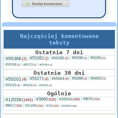
Najczęściej komentowane
teksty
Ostatnie 7 dni
#55366
#55382
#55285
#55290
#55291
(2)
(2)
(2)
(1)
(1)
#55336
#55172
(1)
#55304
(1)
(1)
Ostatnie 30 dni
#55201
#55271
#55064
#55088
#54933
(4)
(4)
(4)
(3)
(3)
#55115
#55232
(3)
#55091
(3)
(3)
Ogólnie
#12039
#3890
#20916
#8676
(1441)
(526)
(399)
(315)
#8617
#31269
(293)
#716
(258)
#32804
(243)
(216)