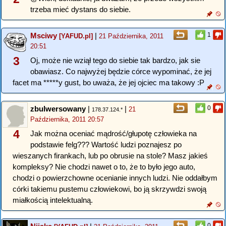
trzeba mieć dystans do siebie.
Msciwy
|
1
[YAFUD.pl]
21 Października, 2011
20:51
3
Oj, może nie wziął tego do siebie tak bardzo, jak sie
obawiasz. Co najwyżej będzie córce wypominać, że jej
facet ma *****y gust, bo uważa, że jej ojciec ma takowy :P
zbulwersowany
|
|
0
21
178.37.124.*
Października, 2011 20:57
4
Jak można oceniać mądrość/głupotę człowieka na
podstawie felg??? Wartość ludzi poznajesz po
wieszanych firankach, lub po obrusie na stole? Masz jakieś
kompleksy? Nie chodzi nawet o to, że to było jego auto,
chodzi o powierzchowne ocenianie innych ludzi. Nie oddałbym
córki takiemu pustemu człowiekowi, bo ją skrzywdzi swoją
miałkością intelektualną.
0