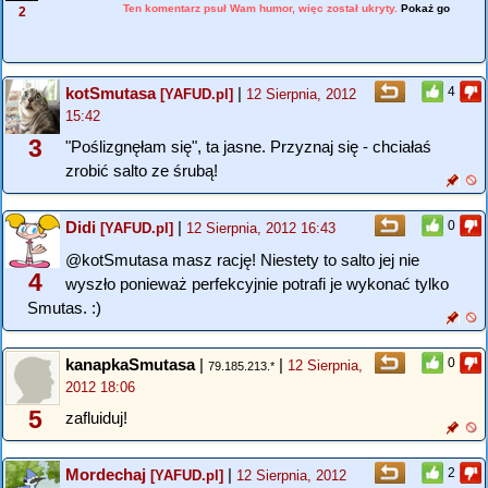
Ten komentarz psuł Wam humor, więc został ukryty.
Pokaż go
2
kotSmutasa
|
4
[YAFUD.pl]
12 Sierpnia, 2012
15:42
3
"Poślizgnęłam się", ta jasne. Przyznaj się - chciałaś
zrobić salto ze śrubą!
Didi
|
0
[YAFUD.pl]
12 Sierpnia, 2012 16:43
@kotSmutasa masz rację! Niestety to salto jej nie
4
wyszło ponieważ perfekcyjnie potrafi je wykonać tylko
Smutas. :)
kanapkaSmutasa
|
|
0
12 Sierpnia,
79.185.213.*
2012 18:06
5
zafluiduj!
Mordechaj
|
2
[YAFUD.pl]
12 Sierpnia, 2012