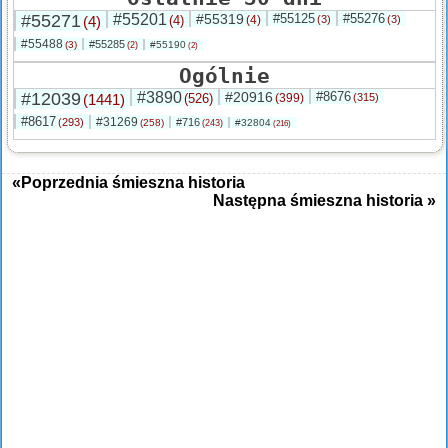
#55271
#55201
#55319
#55125
#55276
(4)
(4)
(4)
(3)
(3)
#55488
#55285
(3)
#55190
(2)
(2)
Ogólnie
#12039
#3890
#20916
#8676
(1441)
(526)
(399)
(315)
#8617
#31269
(293)
#716
(258)
#32804
(243)
(216)
«Poprzednia śmieszna historia
Następna śmieszna historia »