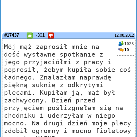
#17437
-301
12.08.2012
1023
Mój mąż zaprosił mnie na
10
dość wystawne spotkanie z
jego przyjaciółmi z pracy i
poprosił, żebym kupiła sobie coś
ładnego. Znalazłam naprawdę
piękną suknię z odkrytymi
plecami. Kupiłam ją, mąż był
zachwycony. Dzień przed
przyjęciem poślizgnęłam się na
chodniku i uderzyłam w niego
mocno. Na drugi dzień moje plecy
zdobił ogromny i mocno fioletowy