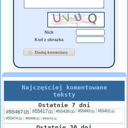
Nick
Kod z obrazka
Najczęściej komentowane
teksty
Ostatnie 7 dni
#55467
#55417
#55426
#55493
#55452
(2)
(1)
(1)
(1)
(1)
#55474
#55496
(1)
#55470
(1)
(1)
Ostatnie 30 dni