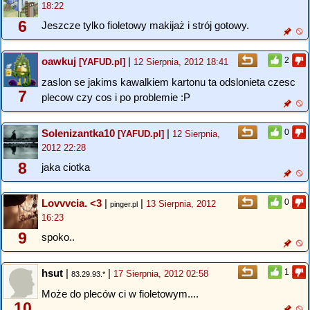
18:22
6
Jeszcze tylko fioletowy makijaż i strój gotowy.
oawkuj
|
2
[YAFUD.pl]
12 Sierpnia, 2012 18:41
zaslon se jakims kawalkiem kartonu ta odslonieta czesc
7
plecow czy cos i po problemie :P
Solenizantka10
|
0
[YAFUD.pl]
12 Sierpnia,
2012 22:28
8
jaka ciotka
Lovvvcia. <3
|
|
0
13 Sierpnia, 2012
pinger.pl
16:23
9
spoko..
hsut
|
|
1
17 Sierpnia, 2012 02:58
83.29.93.*
Może do pleców ci w fioletowym....
10