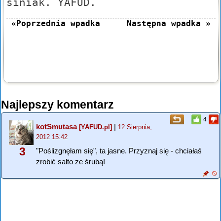
siniak. YAFUD.
«Poprzednia wpadka
Następna wpadka »
Najlepszy komentarz
4
kotSmutasa
|
[YAFUD.pl]
12 Sierpnia,
2012 15:42
3
"Poślizgnęłam się", ta jasne. Przyznaj się - chciałaś
zrobić salto ze śrubą!