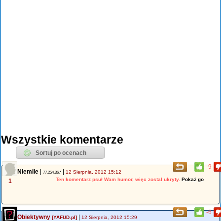
Wszystkie komentarze
-9
Niemile
|
|
12 Sierpnia, 2012 15:12
77.254.36.*
Ten komentarz psuł Wam humor, więc został ukryty.
Pokaż go
1
-6
Obiektywny
|
[YAFUD.pl]
12 Sierpnia, 2012 15:29