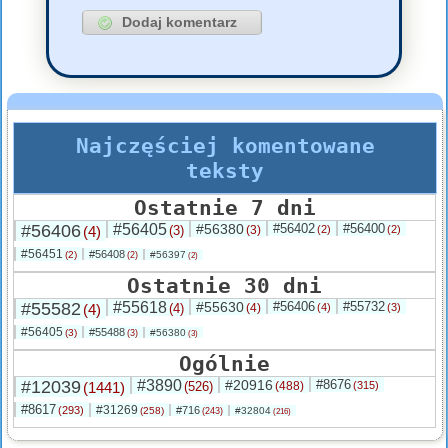
Najczęściej komentowane
teksty
Ostatnie 7 dni
#56406
#56405
#56380
#56402
#56400
(4)
(3)
(3)
(2)
(2)
#56451
#56408
(2)
#56397
(2)
(2)
Ostatnie 30 dni
#55582
#55618
#55630
#56406
#55732
(4)
(4)
(4)
(4)
(3)
#56405
#55488
(3)
#56380
(3)
(3)
Ogólnie
#12039
#3890
#20916
#8676
(1441)
(526)
(488)
(315)
#8617
#31269
(293)
#716
(258)
#32804
(243)
(216)