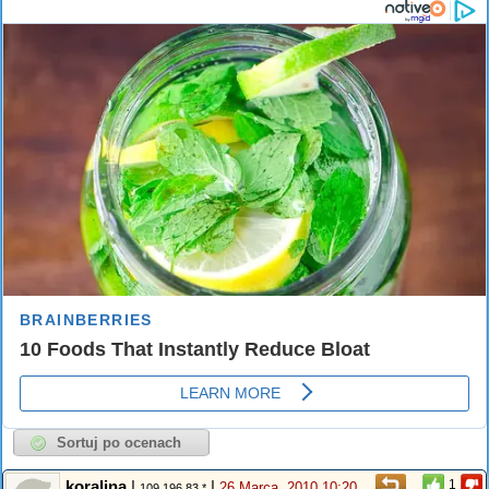
koralina
|
|
1
26 Marca, 2010 10:20
109.196.83.*