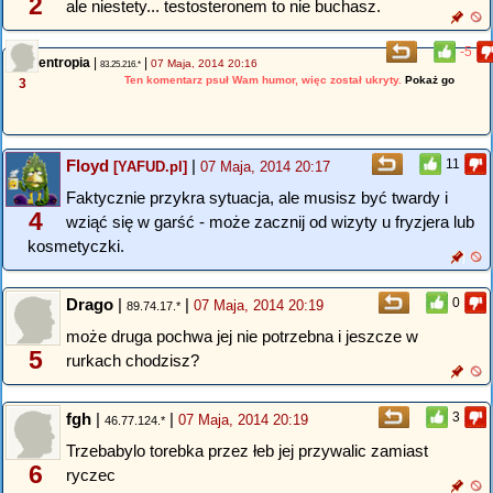
2
ale niestety... testosteronem to nie buchasz.
-5
entropia
|
|
07 Maja, 2014 20:16
83.25.216.*
Ten komentarz psuł Wam humor, więc został ukryty.
Pokaż go
3
Floyd
|
11
[YAFUD.pl]
07 Maja, 2014 20:17
Faktycznie przykra sytuacja, ale musisz być twardy i
4
wziąć się w garść - może zacznij od wizyty u fryzjera lub
kosmetyczki.
Drago
|
|
0
07 Maja, 2014 20:19
89.74.17.*
może druga pochwa jej nie potrzebna i jeszcze w
5
rurkach chodzisz?
fgh
|
|
3
07 Maja, 2014 20:19
46.77.124.*
Trzebabylo torebka przez łeb jej przywalic zamiast
6
ryczec