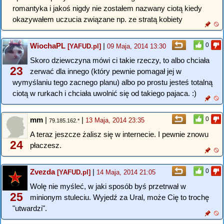
romantyka i jakoś nigdy nie zostałem nazwany ciotą kiedy
okazywałem uczucia związane np. ze stratą kobiety
WiochaPL
|
0
[YAFUD.pl]
09 Maja, 2014 13:30
Skoro dziewczyna mówi ci takie rzeczy, to albo chciała
23
zerwać dla innego (który pewnie pomagał jej w
wymyślaniu tego zacnego planu) albo po prostu jesteś totalną
ciotą w rurkach i chciała uwolnić się od takiego pajaca. :)
mm
|
|
0
13 Maja, 2014 23:35
79.185.162.*
A teraz jeszcze żalisz się w internecie. I pewnie znowu
24
płaczesz.
Zvezda
|
0
[YAFUD.pl]
14 Maja, 2014 21:05
Wolę nie myśleć, w jaki sposób byś przetrwał w
25
minionym stuleciu. Wyjedź za Ural, może Cię to trochę
"utwardzi".