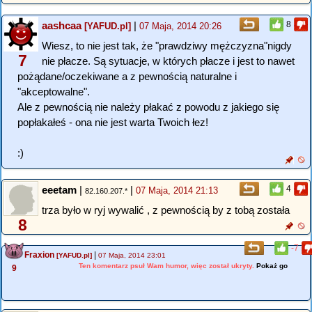
aashcaa
|
8
[YAFUD.pl]
07 Maja, 2014 20:26
Wiesz, to nie jest tak, że "prawdziwy mężczyzna"nigdy
7
nie płacze. Są sytuacje, w których płacze i jest to nawet
pożądane/oczekiwane a z pewnością naturalne i
"akceptowalne".
Ale z pewnością nie należy płakać z powodu z jakiego się
popłakałeś - ona nie jest warta Twoich łez!
:)
eeetam
|
|
4
07 Maja, 2014 21:13
82.160.207.*
trza było w ryj wywalić , z pewnością by z tobą została
8
-7
Fraxion
|
[YAFUD.pl]
07 Maja, 2014 23:01
Ten komentarz psuł Wam humor, więc został ukryty.
Pokaż go
9