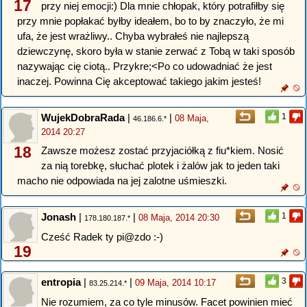
17
przy niej emocji:) Dla mnie chłopak, który potrafiłby się
przy mnie popłakać byłby ideałem, bo to by znaczyło, że mi
ufa, że jest wrażliwy.. Chyba wybrałeś nie najlepszą
dziewczynę, skoro była w stanie zerwać z Tobą w taki sposób
nazywając cię ciotą.. Przykre;<Po co udowadniać że jest
inaczej. Powinna Cię akceptować takiego jakim jesteś!
WujekDobraRada
|
|
1
08 Maja,
46.186.6.*
2014 20:27
18
Zawsze możesz zostać przyjaciółką z fiu*kiem. Nosić
za nią torebkę, słuchać plotek i żalów jak to jeden taki
macho nie odpowiada na jej zalotne uśmieszki.
Jonash
|
|
1
08 Maja, 2014 20:30
178.180.187.*
Cześć Radek ty pi@zdo :-)
19
entropia
|
|
3
09 Maja, 2014 10:17
83.25.214.*
Nie rozumiem, za co tyle minusów. Facet powinien mieć