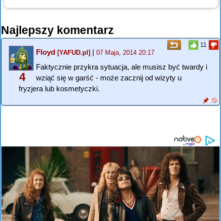
Najlepszy komentarz
11
Floyd
|
[YAFUD.pl]
07 Maja, 2014 20:17
Faktycznie przykra sytuacja, ale musisz być twardy i
4
wziąć się w garść - może zacznij od wizyty u
fryzjera lub kosmetyczki.