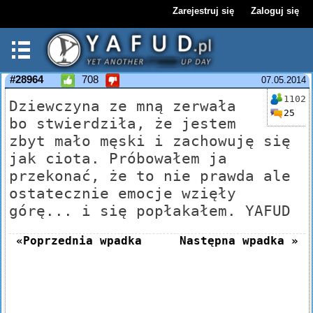
Zarejestruj się
Zaloguj się
#28964
708
07.05.2014
1102
Dziewczyna ze mną zerwała
25
bo stwierdziła, że jestem
zbyt mało męski i zachowuję się
jak ciota. Próbowałem ja
przekonać, że to nie prawda ale
ostatecznie emocje wzięły
górę... i się popłakałem. YAFUD
«Poprzednia wpadka
Następna wpadka »