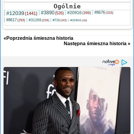
Ogólnie
#12039
#3890
#20916
#8676
(1441)
(526)
(399)
(315)
#8617
#31269
(293)
#716
(258)
#32804
(243)
(216)
«Poprzednia śmieszna historia
Następna śmieszna historia »