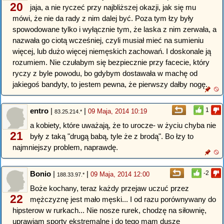
20
jaja, a nie ryczeć przy najbliższej okazji, jak się mu
mówi, że nie da rady z nim dalej być. Poza tym łzy były
spowodowane tylko i wyłącznie tym, że laska z nim zerwała, a
nazwała go ciotą wcześniej, czyli musiał mieć na sumieniu
więcej, lub dużo więcej niemęskich zachowań. I doskonale ją
rozumiem. Nie czułabym się bezpiecznie przy facecie, który
ryczy z byle powodu, bo gdybym dostawała w machę od
jakiegoś bandyty, to jestem pewna, że pierwszy dałby nogę.
entro
|
|
1
09 Maja, 2014 10:19
83.25.214.*
a kobiety, które uważają, że to urocze- w życiu chyba nie
21
były z taką "drugą babą, tyle że z brodą". Bo łzy to
najmniejszy problem, naprawdę.
Bonio
|
|
-2
09 Maja, 2014 12:00
188.33.97.*
Boże kochany, teraz każdy przejaw uczuć przez
22
mężczyznę jest mało męski... I od razu porównywany do
hipsterow w rurkach... Nie nosze rurek, chodzę na siłownię,
uprawiam sporty ekstremalne i do tego mam dusze