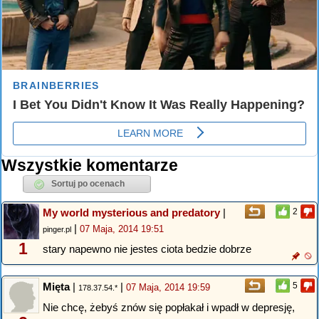
Wszystkie komentarze
My world mysterious and predatory
|
2
|
07 Maja, 2014 19:51
pinger.pl
1
stary napewno nie jestes ciota bedzie dobrze
Mięta
|
|
5
07 Maja, 2014 19:59
178.37.54.*
Nie chcę, żebyś znów się popłakał i wpadł w depresję,