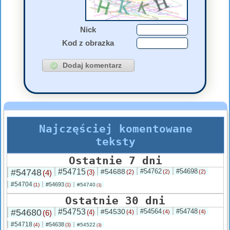
Nick
Kod z obrazka
Najczęściej komentowane
teksty
Ostatnie 7 dni
#54748
#54715
#54688
#54762
#54698
(4)
(3)
(2)
(2)
(2)
#54704
#54693
(1)
#54740
(1)
(1)
Ostatnie 30 dni
#54680
#54753
#54530
#54564
#54748
(6)
(4)
(4)
(4)
(4)
#54718
#54638
(4)
#54522
(3)
(3)