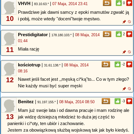
VHVH
|
|
0
07 Maja, 2014 23:41
83.10.63.*
Prawdziwe jak dawni samcy z epoki mamutów zgwałć ją
10
i pobij, może wtedy "doceni"twoje męstwo.
Prestidigitator
|
|
2
08 Maja, 2014
178.180.103.*
01:44
11
Miała rację
kościotrup
|
|
-2
08 Maja, 2014
31.61.138.*
08:16
12
Nawet jeśli facet jest ,,męską ci*ką"to... Co w tym złego?
Nie każdy musi być super męski
Benitez
|
|
-3
08 Maja, 2014 08:50
91.197.155.*
Mam już swoje lata i od dawna pracuje i mam rodzinę ale
13
jak widzę dzisiejszą młodzież to duża jej część to
panienki i ci*oty, ten ubiór i zachowanie.
Jestem za obowiązkową służbą wojskową tak jak było kiedyś.