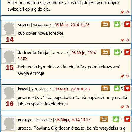
Hitler przewraca się w grobie jak widzi jak jest w obecnym
świecie i co się dzieje.
seven
|
|
2
08 Maja, 2014 11:28
94.246.128.*
kup sobie nową torebkę
14
Jadowita żmija
|
|
0
08 Maja, 2014
83.26.251.*
17:03
15
Ech, co ja bym dała za faceta, który potrafi okazywać
swoje emocje
kryst
|
|
0
08 Maja, 2014 18:43
213.195.133.*
powinno być "i się popłakałam"a nie popłakałem ty rzadki
16
jak kompot z desek cieciu
vividye
|
|
-1
08 Maja, 2014 19:17
89.174.61.*
urocze. Powinna Cię docenić za to, że nie wstydzisz się