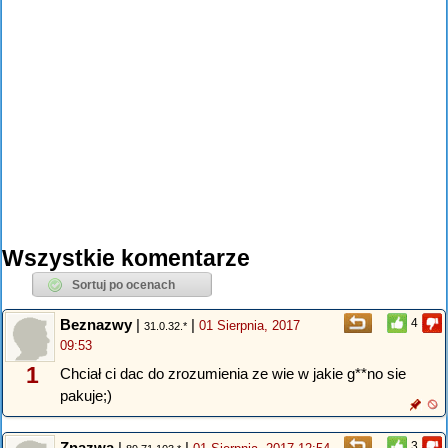
Wszystkie komentarze
Beznazwy
|
|
4
01 Sierpnia, 2017
31.0.32.*
09:53
1
Chciał ci dac do zrozumienia ze wie w jakie g**no sie
pakuje;)
Znazwą
|
|
3