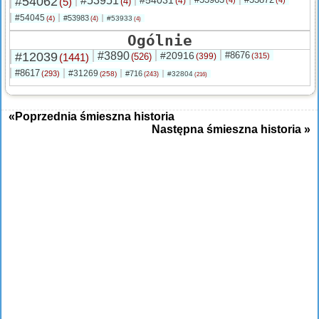
#54062
#53951
(5)
(4)
(4)
#54045
#53983
(4)
#53933
(4)
(4)
Ogólnie
#12039
#3890
#20916
#8676
(1441)
(526)
(399)
(315)
#8617
#31269
(293)
#716
(258)
#32804
(243)
(216)
«Poprzednia śmieszna historia
Następna śmieszna historia »