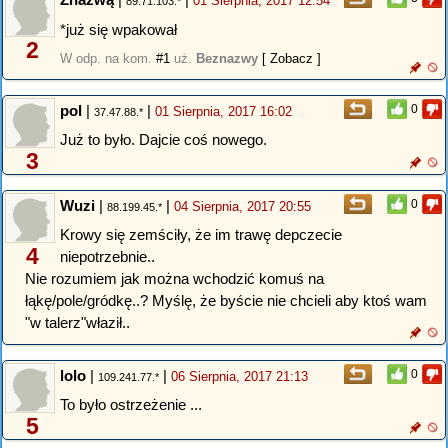
01 Sierpnia, 2017 12:54
89.71.103.*
*już się wpakował
2
W odp. na kom.
#1
uż.
Beznazwy
[ Zobacz ]
pol
|
|
0
01 Sierpnia, 2017 16:02
37.47.88.*
Już to było. Dajcie coś nowego.
3
Wuzi
|
|
0
04 Sierpnia, 2017 20:55
88.199.45.*
Krowy się zemściły, że im trawę depczecie
4
niepotrzebnie..
Nie rozumiem jak można wchodzić komuś na
łąkę/pole/gródkę..? Myślę, że byście nie chcieli aby ktoś wam
"w talerz"właził..
lolo
|
|
0
06 Sierpnia, 2017 21:13
109.241.77.*
To było ostrzeżenie ...
5