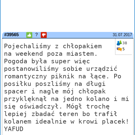
#39565
?
31.07.2017
38
Pojechaliśmy z chłopakiem
5
na weekend poza miastem.
Pogoda była super więc
postanowiliśmy sobie urządzić
romantyczny piknik na łące. Po
posiłku poszliśmy na długi
spacer i nagle mój chłopak
przyklęknął na jedno kolano i mi
się oświadczył. Mógł trochę
lepiej zbadać teren bo trafił
kolanem idealnie w krowi placek!
YAFUD