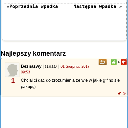
«Poprzednia wpadka
Następna wpadka »
Najlepszy komentarz
4
Beznazwy
|
|
01 Sierpnia, 2017
31.0.32.*
09:53
1
Chciał ci dac do zrozumienia ze wie w jakie g**no sie
pakuje;)