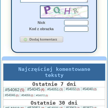
Nick
Kod z obrazka
Najczęściej komentowane
teksty
Ostatnie 7 dni
#54062
#54045
#54051
#54032
#54040
(5)
(4)
(3)
(2)
(2)
#54046
#54059
(2)
#54072
(2)
(2)
Ostatnie 30 dni
#54031
#53963
#53872
(4)
(4)