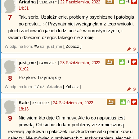
Ariadna
|
|
-1
22 Października, 2022
31.61.241.*
14:31
7
Tak, serio. Uzależnienie, problemy psychiczne i patologia
po prostu... :-( Przynajmniej wyciągnęłam z tego wnioski,
jakich zachowań i jakich ludzi unikać w dorosłym życiu, i
swoim dzieciom czegoś takiego nie zrobię.
W odp. na kom.
#5
uż.
just_me
[ Zobacz ]
just_me
|
|
-1
23 Października, 2022
64.88.232.*
01:02
8
Przykre. Trzymaj się
W odp. na kom.
#7
uż.
Ariadna
[ Zobacz ]
Kate
|
|
0
24 Października, 2022
37.109.33.*
18:13
9
Nie wiem kto daje Ci minusy. Ale to co napisałaś jest
prawdą. Od siebie dodam problemy ze zmniejszoną
rezerwą jajnikowa u palaczek i uszkodzone witki plemników u
palaczy. Nie mówiąc o problemach z uszkodzeniem jajeczek i