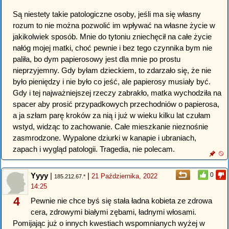
Są niestety takie patologiczne osoby, jeśli ma się własny
rozum to nie można pozwolić im wpływać na własne życie w
jakikolwiek sposób. Mnie do tytoniu zniechęcił na całe życie
nałóg mojej matki, choć pewnie i bez tego czynnika bym nie
paliła, bo dym papierosowy jest dla mnie po prostu
nieprzyjemny. Gdy byłam dzieckiem, to zdarzało się, że nie
było pieniędzy i nie było co jeść, ale papierosy musiały być.
Gdy i tej najważniejszej rzeczy zabrakło, matka wychodziła na
spacer aby prosić przypadkowych przechodniów o papierosa,
a ja szłam parę kroków za nią i już w wieku kilku lat czułam
wstyd, widząc to zachowanie. Całe mieszkanie nieznośnie
zasmrodzone. Wypalone dziurki w kanapie i ubraniach,
zapach i wygląd patologii. Tragedia, nie polecam.
Yyyy
|
|
0
21 Października, 2022
185.212.67.*
14:25
4
Pewnie nie chce byś się stała ładna kobieta ze zdrowa
cera, zdrowymi białymi zębami, ładnymi włosami.
Pomijając już o innych kwestiach wspomnianych wyżej w