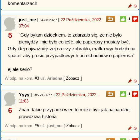
komentarzach
just_me
|
|
-1
22 Października, 2022
64.88.232.*
07:04
5
"Gdy byłam dzieckiem, to zdarzało się, że nie było
pieniędzy i nie było co jeść, ale papierosy musiały być.
Gdy i tej najważniejszej rzeczy zabrakło, matka wychodziła na
spacer aby prosić przypadkowych przechodniów o papierosa"
ej ale serio?
W odp. na kom.
#3
uż.
Ariadna
[ Zobacz ]
Yyyy
|
|
-1
22 Października, 2022
185.212.67.*
11:03
6
Znam takie przypadki wiec to może byc jak najbardziej
prawdziwa historia
W odp. na kom.
#5
uż.
just_me
[ Zobacz ]