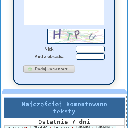
Nick
Kod z obrazka
Najczęściej komentowane
teksty
Ostatnie 7 dni
#54714
#54654
#54680
(1)
(1)