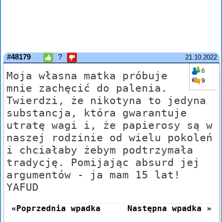
#48179
?
21.10.2022
6
Moja własna matka próbuje
9
mnie zachęcić do palenia.
Twierdzi, że nikotyna to jedyna
substancja, która gwarantuje
utratę wagi i, że papierosy są w
naszej rodzinie od wielu pokoleń
i chciałaby żebym podtrzymała
tradycję. Pomijając absurd jej
argumentów - ja mam 15 lat!
YAFUD
«Poprzednia wpadka
Następna wpadka »