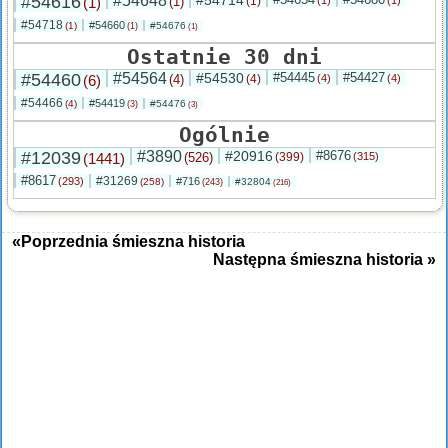
#54616
#54648
(1)
(1)
(1)
#54718
#54660
(1)
#54676
(1)
(1)
Ostatnie 30 dni
#54460
#54564
#54530
#54445
#54427
(6)
(4)
(4)
(4)
(4)
#54466
#54419
(4)
#54476
(3)
(3)
Ogólnie
#12039
#3890
#20916
#8676
(1441)
(526)
(399)
(315)
#8617
#31269
(293)
#716
(258)
#32804
(243)
(216)
«Poprzednia śmieszna historia
Następna śmieszna historia »