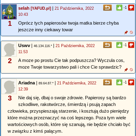
selah
|
-1
[YAFUD.pl]
21 Października, 2022
10:43
1
Oprócz tych papierosów twoja matka bierze chyba
jeszcze inny ciekawy towar
Uswv
|
|
-1
21 Października, 2022
46.134.116.*
11:53
2
A moze po prostu Cie tak podpuszcza? Wyczula cos,
moze Twoje towarzystwo pali i chce Cie sprawdzic?
Ariadna
|
|
-1
21 Października, 2022
89.64.87.*
12:39
3
Nie daj się, dbaj o swoje zdrowie. Papierosy są bardzo
szkodliwe, rakotwórcze, śmierdzą i psują zapach
człowieka, przyspieszają starzenie, i kosztują dużo pieniędzy
które można przeznaczyć na coś lepszego. Poza tym wiele
wartościowych osób, które się szanują, nie będzie chciało być
w związku z kimś palącym.