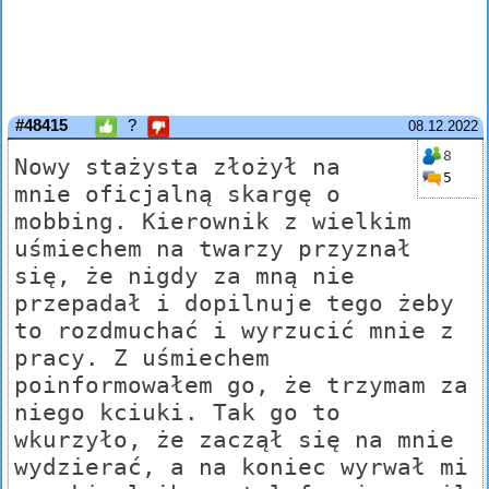
#48415
?
08.12.2022
8
Nowy stażysta złożył na
5
mnie oficjalną skargę o
mobbing. Kierownik z wielkim
uśmiechem na twarzy przyznał
się, że nigdy za mną nie
przepadał i dopilnuje tego żeby
to rozdmuchać i wyrzucić mnie z
pracy. Z uśmiechem
poinformowałem go, że trzymam za
niego kciuki. Tak go to
wkurzyło, że zaczął się na mnie
wydzierać, a na koniec wyrwał mi