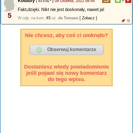
Kotbury
|
|
0
09 Grudnia, 2022 08:44
83.9.66.*
Fakt,dzięki. Nikt nie jest doskonały, nawet ja!
5
W odp. na kom.
#3
uż.
de Tomaso
[ Zobacz ]
Nie chcesz, aby coś ci umknęło?
Dostaniesz wtedy powiadomienie
jeśli pojawi się nowy komentarz
do tego wpisu.