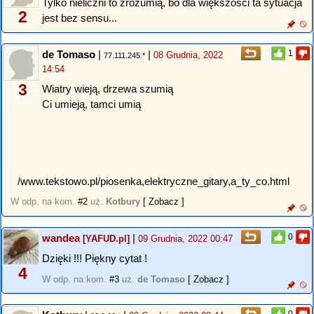
Tylko nieliczni to zrozumią, bo dla większości ta sytuacja
2
jest bez sensu...
de Tomaso
|
|
1
08 Grudnia, 2022
77.111.245.*
14:54
3
Wiatry wieją, drzewa szumią
Ci umieją, tamci umią
/www.tekstowo.pl/piosenka,elektryczne_gitary,a_ty_co.html
W odp. na kom.
#2
uż.
Kotbury
[ Zobacz ]
wandea
|
0
[YAFUD.pl]
09 Grudnia, 2022 00:47
Dzięki !!! Piękny cytat !
4
W odp. na kom.
#3
uż.
de Tomaso
[ Zobacz ]