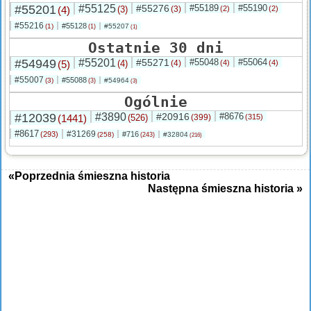
#55201
#55125
#55276
#55189
#55190
(4)
(3)
(3)
(2)
(2)
#55216
#55128
(1)
#55207
(1)
(1)
Ostatnie 30 dni
#54949
#55201
#55271
#55048
#55064
(5)
(4)
(4)
(4)
(4)
#55007
#55088
(3)
#54964
(3)
(3)
Ogólnie
#12039
#3890
#20916
#8676
(1441)
(526)
(399)
(315)
#8617
#31269
(293)
#716
(258)
#32804
(243)
(216)
«Poprzednia śmieszna historia
Następna śmieszna historia »