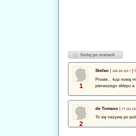
Stefan
|
|
194.26.101.*
Proste... kup nową 
1
pierwszego sklepu a 
de Tomaso
|
77.111.24
To się nazywa po po
2