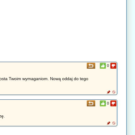
0
sprosta Twoim wymaganiom. Nową oddaj do tego
0
zę.