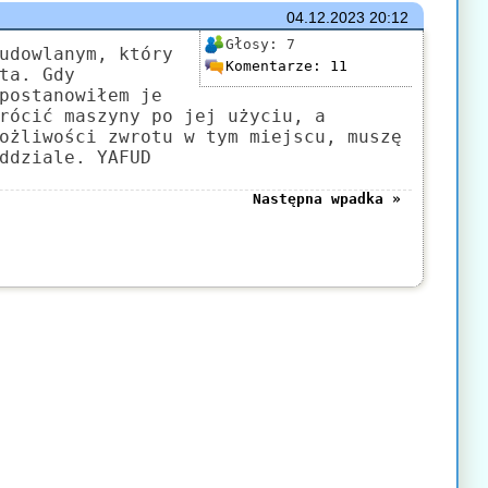
04.12.2023
20:12
Głosy:
7
udowlanym, który
Komentarze:
11
ta. Gdy
postanowiłem je
rócić maszyny po jej użyciu, a
ożliwości zwrotu w tym miejscu, muszę
ddziale. YAFUD
Następna wpadka »