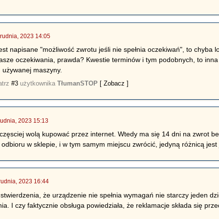
rudnia, 2023 14:05
 jest napisane "możliwość zwrotu jeśli nie spełnia oczekiwań", to chyba 
nasze oczekiwania, prawda? Kwestie terminów i tym podobnych, to inna s
tu używanej maszyny.
atrz
#3
użytkownika
TłumanSTOP
[ Zobacz ]
udnia, 2023 15:13
 częsciej wolą kupować przez internet. Wtedy ma się 14 dni na zwrot 
dbioru w sklepie, i w tym samym miejscu zwrócić, jedyną różnicą jest 
rudnia, 2023 16:44
 stwierdzenia, że urządzenie nie spełnia wymagań nie starczy jeden dz
ia. I czy faktycznie obsługa powiedziała, że reklamacje składa się prz