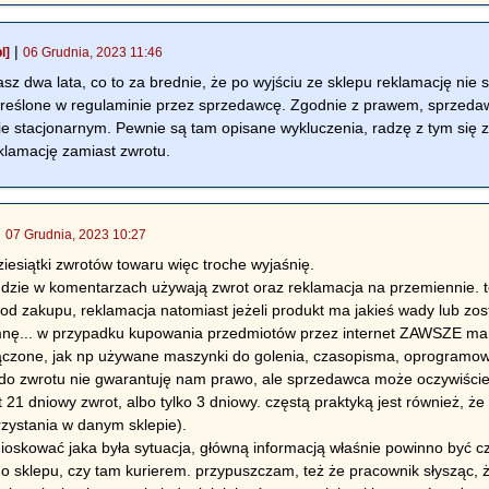
|
l]
06 Grudnia, 2023 11:46
dwa lata, co to za brednie, że po wyjściu ze sklepu reklamację ni
kreślone w regulaminie przez sprzedawcę. Zgodnie z prawem, sprzed
e stacjonarnym. Pewnie są tam opisane wykluczenia, radzę z tym się za
klamację zamiast zwrotu.
|
07 Grudnia, 2023 10:27
ziesiątki zwrotów towaru więc troche wyjaśnię.
ludzie w komentarzach używają zwrot oraz reklamacja na przemiennie. to
 od zakupu, reklamacja natomiast jeżeli produkt ma jakieś wady lub z
nę... w przypadku kupowania przedmiotów przez internet ZAWSZE ma
ączone, jak np używane maszynki do golenia, czasopisma, oprogramowa
do zwrotu nie gwarantuję nam prawo, ale sprzedawca może oczywiście
21 dniowy zwrot, albo tylko 3 dniowy. częstą praktyką jest również, 
ystania w danym sklepie).
wnioskować jaka była sytuacja, główną informacją właśnie powinno być 
do sklepu, czy tam kurierem. przypuszczam, też że pracownik słysząc