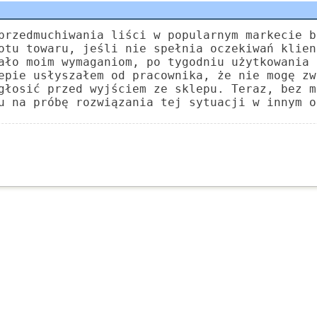
przedmuchiwania liści w popularnym markecie b
otu towaru, jeśli nie spełnia oczekiwań klien
ało moim wymaganiom, po tygodniu użytkowania 
epie usłyszałem od pracownika, że nie mogę zw
głosić przed wyjściem ze sklepu. Teraz, bez m
u na próbę rozwiązania tej sytuacji w innym o