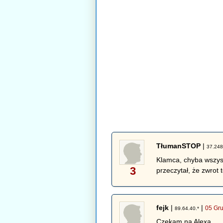
TłumanSTOP
|
37.248
Klamca, chyba wszys
3
przeczytał, że zwrot 
fejk
|
|
05 Gru
89.64.40.*
Czekam na Alexa.