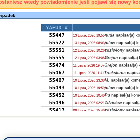
ostaniesz wtedy powiadomienie jeśli pojawi się nowy ko
 wpadek
YAFUD #
55447
nuda
napisał(a)
ko
13 Lipca, 2026 19:55
55522
jolaw
napisał(a)
ko
13 Lipca, 2026 08:03
55551
zdziwiony
napisał
12 Lipca, 2026 10:26
55555
Grejon
napisał(a)
12 Lipca, 2026 03:08
55474
Grejon
napisał(a)
k
11 Lipca, 2026 19:07
55467
Tricksteros
napisał
11 Lipca, 2026 11:41
55467
M.
napisał(a)
kome
10 Lipca, 2026 23:38
55493
jolaw
napisał(a)
ko
10 Lipca, 2026 19:59
55452
Pu
napisał(a)
kome
10 Lipca, 2026 10:40
55496
Zdzisław
napisał(a
10 Lipca, 2026 02:21
55417
zdziwiony
napisał
09 Lipca, 2026 15:46
55488
Drag0n
napisał(a)
09 Lipca, 2026 15:03
55470
PTPP
napisał(a)
k
08 Lipca, 2026 23:50
55426
akah
napisał(a)
ko
08 Lipca, 2026 19:19