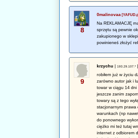
0malinovaa
[YAFUD.p
Na REKLAMACJĘ masz 
8
sprzętu są pewnie o
zakupionego w sklepi
powinieneś złożyć re
krzychu
|
193.29.107.*
robiłem już w życiu d
9
zarówno autor jak i 
towar w ciągu 14 dni
jeszcze zanim zapom
towary są z tego wył
stacjonarnym prawa 
warunkach (np nawet 
do ponownego wykorz
ciężko mi też tutaj 
internet z odbiorem 