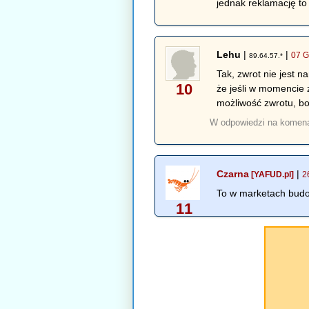
jednak reklamację to
Lehu
|
|
07 G
89.64.57.*
Tak, zwrot nie jest 
10
że jeśli w momencie 
możliwość zwrotu, bo
W odpowiedzi na komen
Czarna
|
[YAFUD.pl]
2
To w marketach budow
11