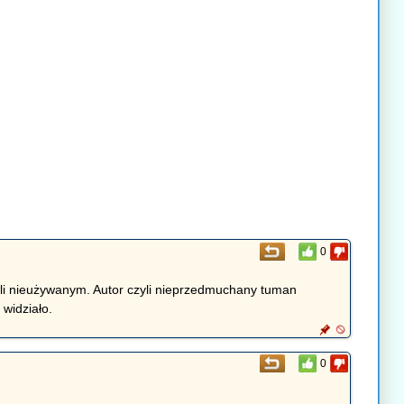
0
yli nieużywanym. Autor czyli nieprzedmuchany tuman
 widziało.
0