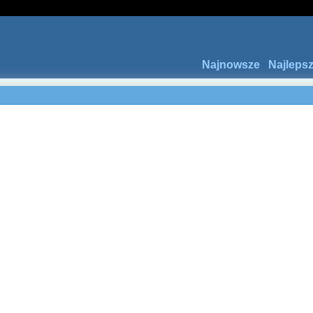
Najnowsze
Najleps