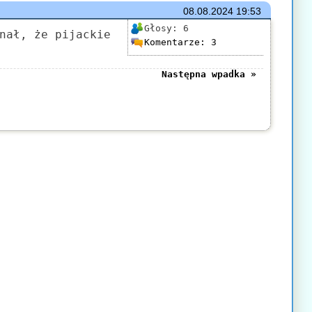
08.08.2024
19:53
Głosy:
6
nał, że pijackie
Komentarze:
3
Następna wpadka »