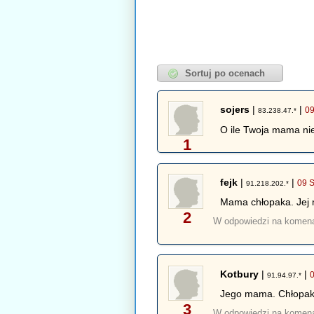
sojers
|
|
09
83.238.47.*
O ile Twoja mama nie
1
fejk
|
|
09 S
91.218.202.*
Mama chłopaka. Jej 
2
W odpowiedzi na komen
Kotbury
|
|
91.94.97.*
Jego mama. Chłopaka
3
W odpowiedzi na komen