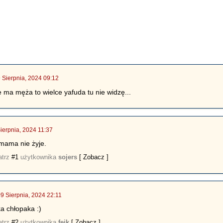
 Sierpnia, 2024 09:12
 ma męża to wielce yafuda tu nie widzę...
ierpnia, 2024 11:37
mama nie żyje.
atrz
#1
użytkownika
sojers
[ Zobacz ]
09 Sierpnia, 2024 22:11
 chłopaka :)
atrz
#2
użytkownika
fejk
[ Zobacz ]