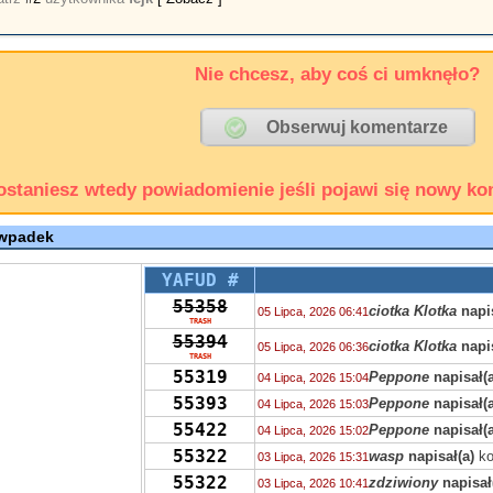
Nie chcesz, aby coś ci umknęło?
ostaniesz wtedy powiadomienie jeśli pojawi się nowy ko
 wpadek
YAFUD #
55358
ciotka Klotka
napis
05 Lipca, 2026 06:41
TRASH
55394
ciotka Klotka
napis
05 Lipca, 2026 06:36
TRASH
55319
Peppone
napisał(a
04 Lipca, 2026 15:04
55393
Peppone
napisał(a
04 Lipca, 2026 15:03
55422
Peppone
napisał(a
04 Lipca, 2026 15:02
55322
wasp
napisał(a)
ko
03 Lipca, 2026 15:31
55322
zdziwiony
napisał
03 Lipca, 2026 10:41