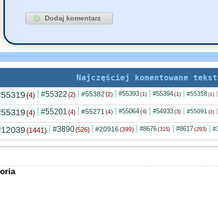
Najczęściej komentowane tekst
#55319
#55322
#55382
#55393
#55394
#55358
(4)
(2)
(2)
(1)
(1)
(1)
#55319
#55201
#55271
#55064
#54933
#55091
(4)
(4)
(4)
(4)
(3)
(3)
#12039
#3890
#20916
#8676
#8617
#
(1441)
(526)
(399)
(315)
(293)
oria