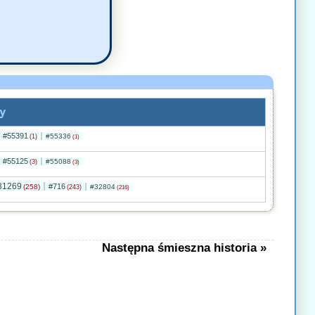
y
#55391
#55336
(1)
(1)
#55125
#55088
(3)
(3)
31269
#716
(258)
#32804
(243)
(216)
Następna śmieszna historia »