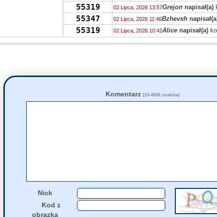
55319
Grejon
napisał(a)
02 Lipca, 2026 13:57
55347
Bzhevxh
napisał(a
02 Lipca, 2026 11:46
55319
Alice
napisał(a)
ko
02 Lipca, 2026 10:42
55319
Grejon
napisał(a)
02 Lipca, 2026 06:10
55391
Szejk Wave
napisa
01 Lipca, 2026 15:19
14661
Hania
napisał(a
30 Czerwca, 2026 13:24
14661
Hania
napisał(a
30 Czerwca, 2026 13:15
55382
zdziwiony
napi
30 Czerwca, 2026 09:27
Komentarz
(10-4000 znaków)
55382
Tomasz
napisał
29 Czerwca, 2026 23:15
55336
SVKQ
napisał(a
29 Czerwca, 2026 17:27
55366
iksbed
napisał(
28 Czerwca, 2026 09:12
55366
X
napisał(a)
kom
28 Czerwca, 2026 00:29
55347
zdziwiony
napi
27 Czerwca, 2026 20:26
Nick
Kod z
obrazka