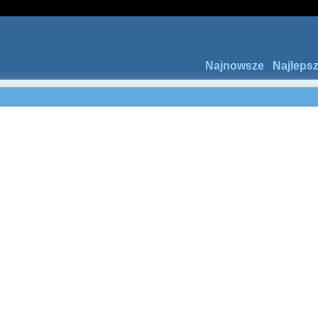
Najnowsze
Najleps