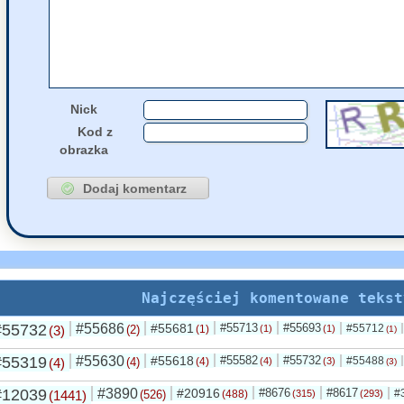
55667
Grejon
napisał(a)
22 Lipca, 2026 02:45
Nick
Kod z
obrazka
Najczęściej komentowane tekst
#55732
#55686
#55681
#55713
#55693
#55712
(3)
(2)
(1)
(1)
(1)
(1)
#55319
#55630
#55618
#55582
#55732
#55488
(4)
(4)
(4)
(4)
(3)
(3)
#12039
#3890
#20916
#8676
#8617
#
(1441)
(526)
(488)
(315)
(293)