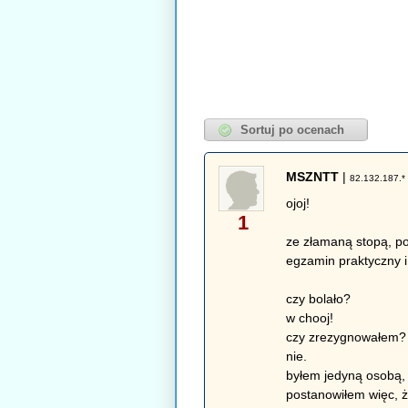
MSZNTT
|
82.132.187.*
ojoj!
1
ze złamaną stopą, po
egzamin praktyczny i
czy bolało?
w chooj!
czy zrezygnowałem?
nie.
byłem jedyną osobą, 
postanowiłem więc, ż