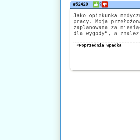
#52420
?
Jako opiekunka medycz
pracy. Moja przełożon
zaplanowana za miesią
dla wygody”, a znalez
«Poprzednia wpadka