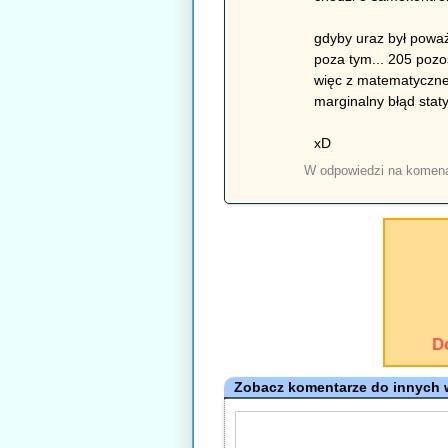
gdyby uraz był poważn
poza tym... 205 pozo
więc z matematyczneg
marginalny błąd stat
xD
W odpowiedzi na komen
D
Zobacz komentarze do innych