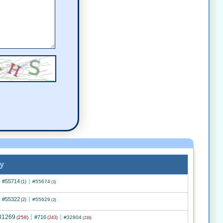
komentarz
y
#55714
#55674
(1)
(1)
#55322
#55629
(2)
(2)
31269
#716
(258)
#32804
(243)
(216)