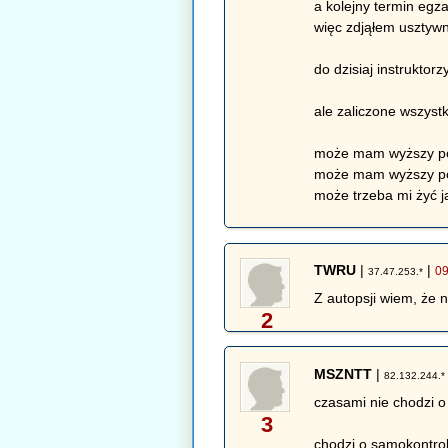
a kolejny termin egza
więc zdjąłem usztywn
do dzisiaj instruktor
ale zaliczone wszyst
może mam wyższy po
może mam wyższy poz
może trzeba mi żyć 
TWRU
|
|
09
37.47.253.*
Z autopsji wiem, że 
2
MSZNTT
|
82.132.244.*
czasami nie chodzi o
3
chodzi o samokontrol