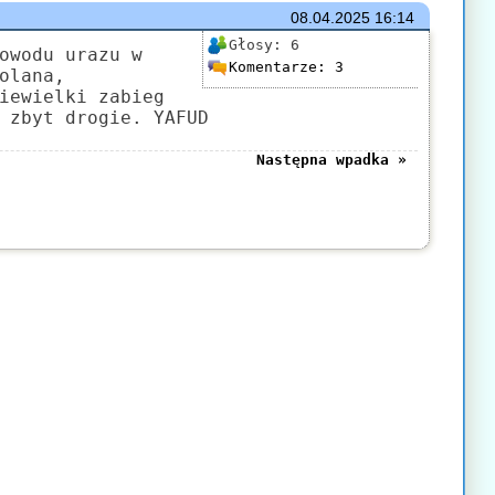
08.04.2025
16:14
Głosy:
6
owodu urazu w
Komentarze:
3
olana,
iewielki zabieg
 zbyt drogie. YAFUD
Następna wpadka »