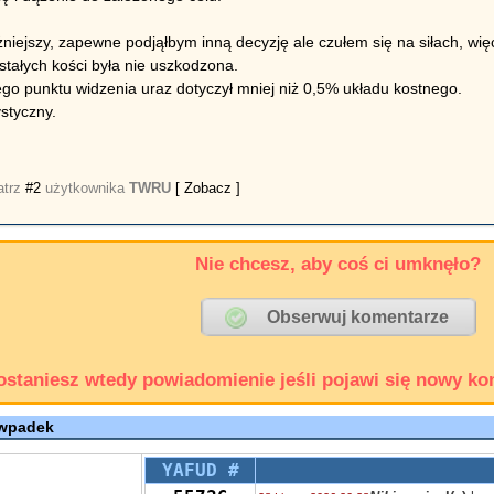
iejszy, zapewne podjąłbym inną decyzję ale czułem się na siłach, więc 
stałych kości była nie uszkodzona.
o punktu widzenia uraz dotyczył mniej niż 0,5% układu kostnego.
ystyczny.
atrz
#2
użytkownika
TWRU
[ Zobacz ]
Nie chcesz, aby coś ci umknęło?
ostaniesz wtedy powiadomienie jeśli pojawi się nowy ko
 wpadek
YAFUD #