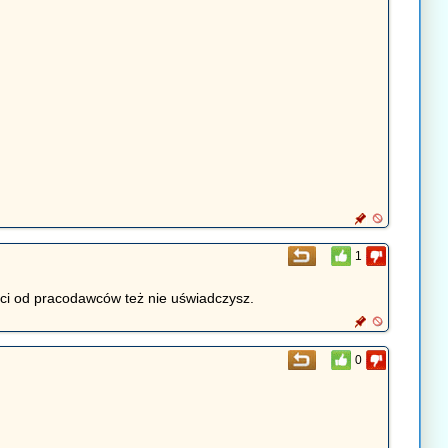
1
ości od pracodawców też nie uświadczysz.
0