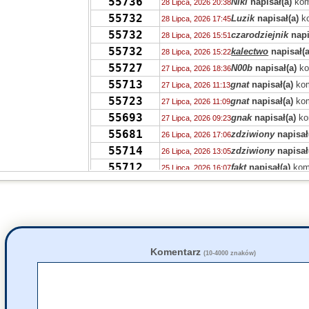
55736
Niki
napisał(a)
kom
28 Lipca, 2026 20:38
55732
Luzik
napisał(a)
ko
28 Lipca, 2026 17:45
55732
czarodziejnik
napi
28 Lipca, 2026 15:51
55732
kalectwo
napisał(a
28 Lipca, 2026 15:22
55727
N00b
napisał(a)
ko
27 Lipca, 2026 18:36
55713
gnat
napisał(a)
kom
27 Lipca, 2026 11:13
55723
gnat
napisał(a)
kom
27 Lipca, 2026 11:09
55693
gnak
napisał(a)
ko
27 Lipca, 2026 09:23
55681
zdziwiony
napisał
26 Lipca, 2026 17:06
55714
zdziwiony
napisał
26 Lipca, 2026 13:05
55712
fakt
napisał(a)
kom
25 Lipca, 2026 16:07
55674
zdziwiony
napisał
24 Lipca, 2026 22:11
55697
zdziwiony
napisał
24 Lipca, 2026 22:03
55686
fakt
napisał(a)
kom
24 Lipca, 2026 10:01
55686
zdziwiony
napisał
24 Lipca, 2026 09:55
55678
KRPH
napisał(a)
k
23 Lipca, 2026 05:31
Komentarz
(10-4000 znaków)
55668
Tunn
napisał(a)
ko
22 Lipca, 2026 22:58
55678
pazb
napisał(a)
ko
22 Lipca, 2026 17:38
55651
Dhdvdh
napisał(a)
22 Lipca, 2026 12:15