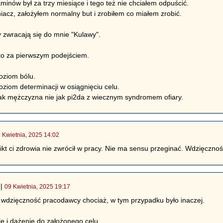
minów był za trzy miesiące i tego też nie chciałem odpuścić.
iacz, założyłem normalny but i zrobiłem co miałem zrobić.
zy zwracają się do mnie "Kulawy".
ko za pierwszym podejściem.
ziom bólu.
iom determinacji w osiągnięciu celu.
jak mężczyzna nie jak pi2da z wiecznym syndromem ofiary.
 Kwietnia, 2025 14:02
nikt ci zdrowia nie zwrócił w pracy. Nie ma sensu przeginać. Wdzięczn
|
09 Kwietnia, 2025 19:17
 wdzięczność pracodawcy chociaż, w tym przypadku było inaczej.
ę i dążenie do założonego celu.