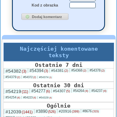
Kod z obrazka
Najczęściej komentowane
teksty
Ostatnie 7 dni
#54382
#54394
#54381
#54368
#54378
(3)
(3)
(2)
(2)
(2)
#54379
#54372
(2)
#54374
(2)
(1)
Ostatnie 30 dni
#54219
#54277
#54307
#54264
#54237
(11)
(6)
(5)
(4)
(4)
#54254
#54223
(4)
#54329
(4)
(4)
Ogólnie
#12039
#3890
#20916
#8676
(1441)
(526)
(399)
(315)