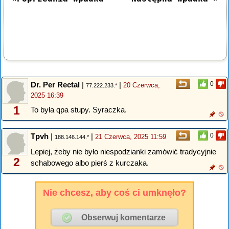
Dr. Per Rectal
|
|
0
20 Czerwca,
77.222.233.*
2025 16:39
1
To była qpa stupy. Syraczka.
Tpvh
|
|
0
21 Czerwca, 2025 11:59
188.146.144.*
Lepiej, żeby nie było niespodzianki zamówić tradycyjnie
2
schabowego albo pierś z kurczaka.
Nie chcesz, aby coś ci umknęło?