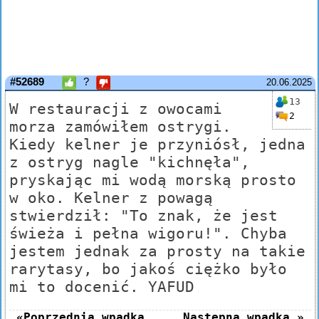
#52689
?
20.06.2025
13
W restauracji z owocami
2
morza zamówiłem ostrygi.
Kiedy kelner je przyniósł, jedna
z ostryg nagle "kichnęła",
pryskając mi wodą morską prosto
w oko. Kelner z powagą
stwierdził: "To znak, że jest
świeża i pełna wigoru!". Chyba
jestem jednak za prosty na takie
rarytasy, bo jakoś ciężko było
mi to docenić. YAFUD
«Poprzednia wpadka
Następna wpadka »