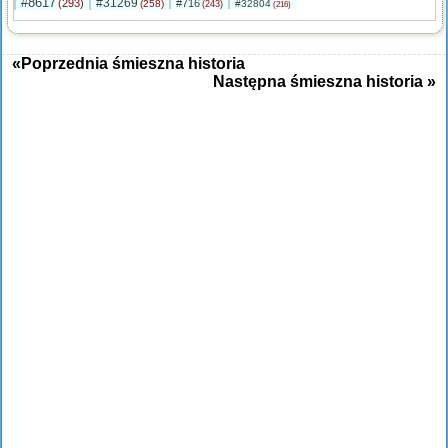
#8617
#31269
(293)
#716
(258)
#32804
(243)
(216)
«Poprzednia śmieszna historia
Następna śmieszna historia »