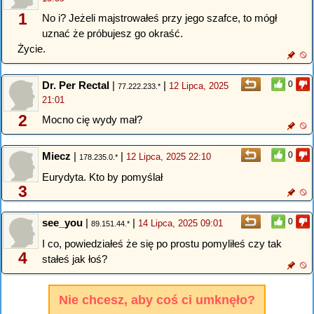
1
No i? Jeżeli majstrowałeś przy jego szafce, to mógł
uznać że próbujesz go okraść.
Życie.
Dr. Per Rectal
|
|
0
12 Lipca, 2025
77.222.233.*
21:01
2
Mocno cię wydy mał?
Miecz
|
|
0
12 Lipca, 2025 22:10
178.235.0.*
Eurydyta. Kto by pomyślał
3
see_you
|
|
0
14 Lipca, 2025 09:01
89.151.44.*
I co, powiedziałeś że się po prostu pomyliłeś czy tak
4
stałeś jak łoś?
Nie chcesz, aby coś ci umknęło?