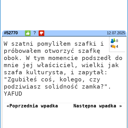
#52770
?
12.07.2025
8
W szatni pomyliłem szafki i
4
próbowałem otworzyć szafkę
obok. W tym momencie podszedł do
mnie jej właściciel, wielki jak
szafa kulturysta, i zapytał:
"Zgubiłeś coś, kolego, czy
podziwiasz solidność zamka?".
YAFUD
«Poprzednia wpadka
Następna wpadka »