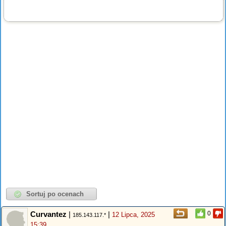
Curvantez
|
|
0
12 Lipca, 2025
185.143.117.*
15:39