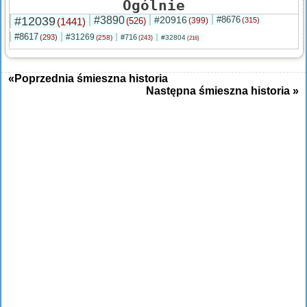
Ogólnie
#12039
#3890
#20916
#8676
(1441)
(526)
(399)
(315)
#8617
#31269
(293)
#716
(258)
#32804
(243)
(216)
«Poprzednia śmieszna historia
Następna śmieszna historia »