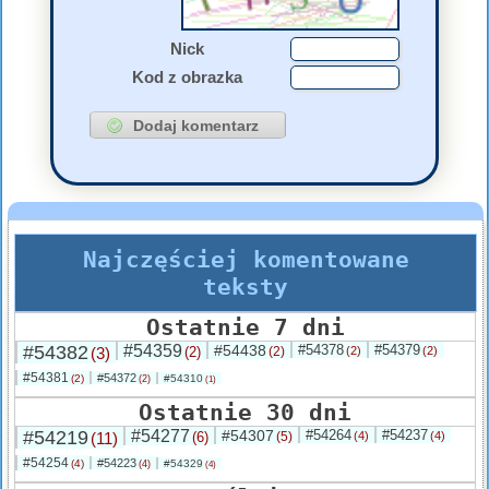
Nick
Kod z obrazka
Najczęściej komentowane
teksty
Ostatnie 7 dni
#54382
#54359
#54438
#54378
#54379
(3)
(2)
(2)
(2)
(2)
#54381
#54372
(2)
#54310
(2)
(1)
Ostatnie 30 dni
#54219
#54277
#54307
#54264
#54237
(11)
(6)
(5)
(4)
(4)
#54254
#54223
(4)
#54329
(4)
(4)