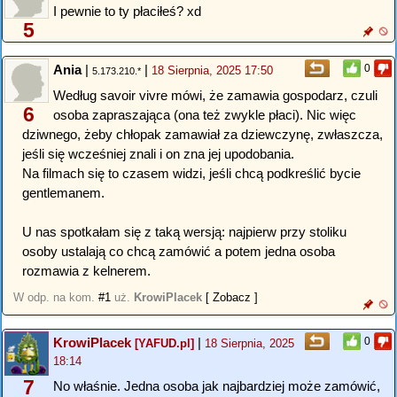
I pewnie to ty płaciłeś? xd
5
Ania
|
|
0
18 Sierpnia, 2025 17:50
5.173.210.*
Według savoir vivre mówi, że zamawia gospodarz, czuli
6
osoba zapraszająca (ona też zwykle płaci). Nic więc
dziwnego, żeby chłopak zamawiał za dziewczynę, zwłaszcza,
jeśli się wcześniej znali i on zna jej upodobania.
Na filmach się to czasem widzi, jeśli chcą podkreślić bycie
gentlemanem.
U nas spotkałam się z taką wersją: najpierw przy stoliku
osoby ustalają co chcą zamówić a potem jedna osoba
rozmawia z kelnerem.
W odp. na kom.
#1
uż.
KrowiPlacek
[ Zobacz ]
KrowiPlacek
|
0
[YAFUD.pl]
18 Sierpnia, 2025
18:14
7
No właśnie. Jedna osoba jak najbardziej może zamówić,