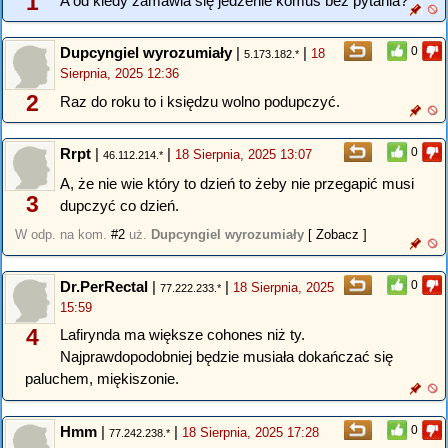
1
A od kiedy zamawia się jedzenie komuś bez pytania?
Dupcyngiel wyrozumiały
|
|
0
18
5.173.182.*
Sierpnia, 2025 12:36
2
Raz do roku to i księdzu wolno podupczyć.
Rrpt
|
|
0
18 Sierpnia, 2025 13:07
46.112.214.*
A, że nie wie który to dzień to żeby nie przegapić musi
3
dupczyć co dzień.
W odp. na kom.
#2
uż.
Dupcyngiel wyrozumiały
[ Zobacz ]
Dr.PerRectal
|
|
0
18 Sierpnia, 2025
77.222.233.*
15:59
4
Lafirynda ma większe cohones niż ty.
Najprawdopodobniej będzie musiała dokańczać się
paluchem, miękiszonie.
Hmm
|
|
0
18 Sierpnia, 2025 17:28
77.242.238.*