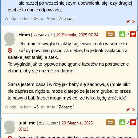
ale raczej po wcześniejszym upewnieniu się, czy drugiej
osobie to danie odpowiada.
W odp. na kom.
#6
uż.
Ania
[ Zobacz ]
Hmm
|
|
0
19 Sierpnia, 2025 07:34
77.242.238.*
Dla mnie to wygląda jakby się ledwo znali i w sumie to
8
każdy powinien płacić za siebie, bo jednak zapłacić za
sałatkę jest taniej, a stek...
To wygląda jak te typowe naciąganie facetów na postawienie
obiadu, aby się nażreć za darmo -.-
Sama jestem babą i widzę jak baby się zachowują (mnie nikt
nie zaprasza nigdzie, może dlatego że jestem gruba, to przez
te nawyki bab faceci mogą myśleć, że tylko będę żreć, idk)
W odp. na kom.
#6
uż.
Ania
[ Zobacz ]
just_me
|
|
0
20 Sierpnia, 2025
217.65.139.*
07:13
"mnie nikt nie zaprasza nigdzie, może dlatego że jestem