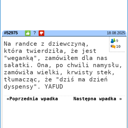
#52975
?
18.08.2025
9
Na randce z dziewczyną,
10
która twierdziła, że jest
"weganką", zamówiłem dla nas
sałatki. Ona, po chwili namysłu,
zamówiła wielki, krwisty stek,
tłumacząc, że "dziś ma dzień
dyspensy". YAFUD
«Poprzednia wpadka
Następna wpadka »