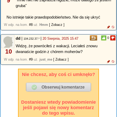
9
gruba"
No istnieje takie prawdopodobieństwo. Nie da się ukryć
W odp. na kom.
#8
uż.
Hmm
[ Zobacz ]
dd
|
|
0
20 Sierpnia, 2025 15:47
104.232.37.*
Widzę, że powróciłeś z wakacji. Leciałeś znowu
10
dwanaście godzin z chórem moherów?
W odp. na kom.
#9
uż.
just_me
[ Zobacz ]
Nie chcesz, aby coś ci umknęło?
Dostaniesz wtedy powiadomienie
jeśli pojawi się nowy komentarz
do tego wpisu.