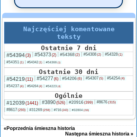
Najczęściej komentowane
teksty
Ostatnie 7 dni
#54394
#54373
#54368
#54308
#54328
(3)
(2)
(2)
(2)
(1)
#54351
#54342
(1)
#54366
(1)
(1)
Ostatnie 30 dni
#54219
#54277
#54206
#54307
#54254
(11)
(6)
(6)
(5)
(4)
#54237
#54264
(4)
#54223
(4)
(4)
Ogólnie
#12039
#3890
#20916
#8676
(1441)
(526)
(399)
(315)
#8617
#31269
(293)
#716
(258)
#32804
(243)
(216)
«Poprzednia śmieszna historia
Następna śmieszna historia »