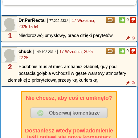
Dr.PerRectal
|
|
0
17 Września,
77.222.233.*
2025 15:54
1
Niedorozwój umysłowy, praca dzięki parytetów.
chuck
|
|
0
17 Września, 2025
149.102.231.*
22:25
2
Podobnie musiał mieć archanioł Gabriel, gdy pod
postacią gołębia wchodził w gęste warstwy atmosfery
ziemskiej z priorytetową przesyłką kurierską.
Nie chcesz, aby coś ci umknęło?
Dostaniesz wtedy powiadomienie
jeśli pojawi się nowy komentarz