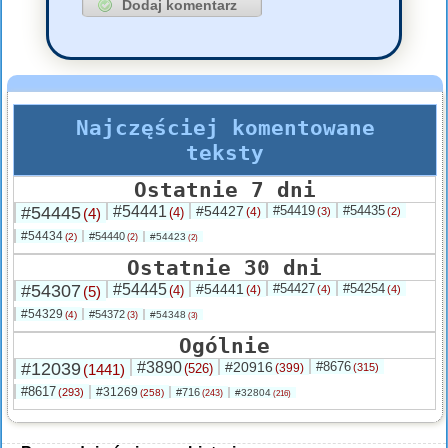
Najczęściej komentowane
teksty
Ostatnie 7 dni
#54445
#54441
#54427
#54419
#54435
(4)
(4)
(4)
(3)
(2)
#54434
#54440
(2)
#54423
(2)
(2)
Ostatnie 30 dni
#54307
#54445
#54441
#54427
#54254
(5)
(4)
(4)
(4)
(4)
#54329
#54372
(4)
#54348
(3)
(3)
Ogólnie
#12039
#3890
#20916
#8676
(1441)
(526)
(399)
(315)
#8617
#31269
(293)
#716
(258)
#32804
(243)
(216)