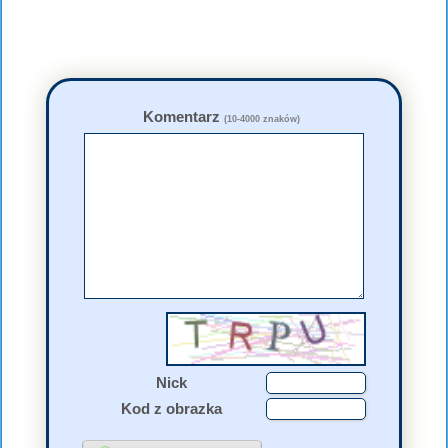
Komentarz
(10-4000 znaków)
Nick
Kod z obrazka