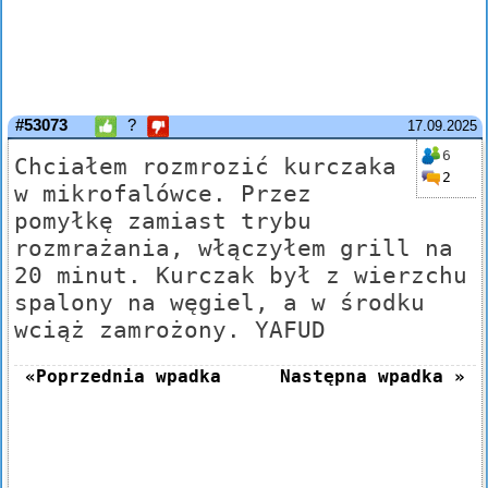
#53073
?
17.09.2025
6
Chciałem rozmrozić kurczaka
2
w mikrofalówce. Przez
pomyłkę zamiast trybu
rozmrażania, włączyłem grill na
20 minut. Kurczak był z wierzchu
spalony na węgiel, a w środku
wciąż zamrożony. YAFUD
«Poprzednia wpadka
Następna wpadka »