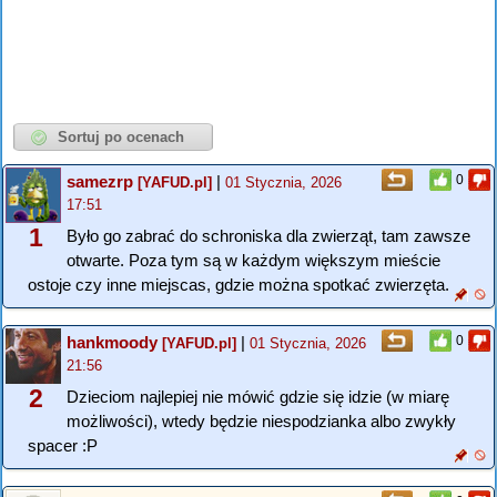
samezrp
|
0
[YAFUD.pl]
01 Stycznia, 2026
17:51
1
Było go zabrać do schroniska dla zwierząt, tam zawsze
otwarte. Poza tym są w każdym większym mieście
ostoje czy inne miejscas, gdzie można spotkać zwierzęta.
hankmoody
|
0
[YAFUD.pl]
01 Stycznia, 2026
21:56
2
Dzieciom najlepiej nie mówić gdzie się idzie (w miarę
możliwości), wtedy będzie niespodzianka albo zwykły
spacer :P