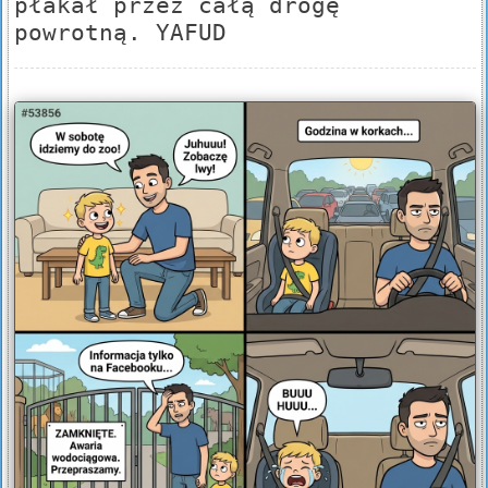
płakał przez całą drogę
powrotną. YAFUD