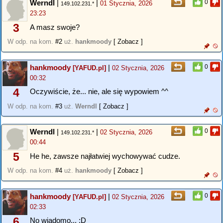
Werndl
|
|
0
01 Stycznia, 2026
149.102.231.*
23:23
3
A masz swoje?
W odp. na kom.
#2
uż.
hankmoody
[ Zobacz ]
hankmoody
|
0
[YAFUD.pl]
02 Stycznia, 2026
00:32
4
Oczywiście, że... nie, ale się wypowiem ^^
W odp. na kom.
#3
uż.
Werndl
[ Zobacz ]
Werndl
|
|
0
02 Stycznia, 2026
149.102.231.*
00:44
5
He he, zawsze najłatwiej wychowywać cudze.
W odp. na kom.
#4
uż.
hankmoody
[ Zobacz ]
hankmoody
|
0
[YAFUD.pl]
02 Stycznia, 2026
02:33
6
No wiadomo... :D