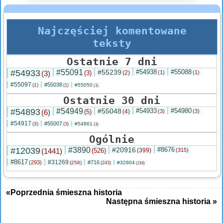
Najczęściej komentowane
teksty
Ostatnie 7 dni
#54933
#55091
#55239
#54938
#55088
(3)
(3)
(2)
(1)
(1)
#55097
#55038
(1)
#55050
(1)
(1)
Ostatnie 30 dni
#54893
#54949
#55048
#54933
#54980
(6)
(5)
(4)
(3)
(3)
#54917
#55007
(3)
#54861
(3)
(3)
Ogólnie
#12039
#3890
#20916
#8676
(1441)
(526)
(399)
(315)
#8617
#31269
(293)
#716
(258)
#32804
(243)
(216)
«Poprzednia śmieszna historia
Następna śmieszna historia »