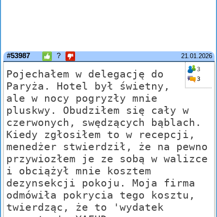
#53987
?
21.01.2026
3
Pojechałem w delegację do
3
Paryża. Hotel był świetny,
ale w nocy pogryzły mnie
pluskwy. Obudziłem się cały w
czerwonych, swędzących bąblach.
Kiedy zgłosiłem to w recepcji,
menedżer stwierdził, że na pewno
przywiozłem je ze sobą w walizce
i obciążył mnie kosztem
dezynsekcji pokoju. Moja firma
odmówiła pokrycia tego kosztu,
twierdząc, że to 'wydatek