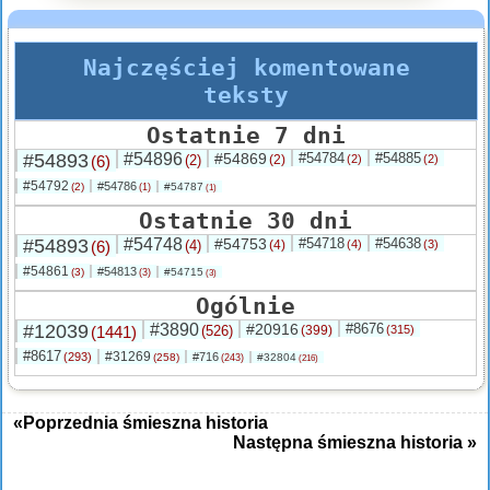
Najczęściej komentowane
teksty
Ostatnie 7 dni
#54893
#54896
#54869
#54784
#54885
(6)
(2)
(2)
(2)
(2)
#54792
#54786
(2)
#54787
(1)
(1)
Ostatnie 30 dni
#54893
#54748
#54753
#54718
#54638
(6)
(4)
(4)
(4)
(3)
#54861
#54813
(3)
#54715
(3)
(3)
Ogólnie
#12039
#3890
#20916
#8676
(1441)
(526)
(399)
(315)
#8617
#31269
(293)
#716
(258)
#32804
(243)
(216)
«Poprzednia śmieszna historia
Następna śmieszna historia »