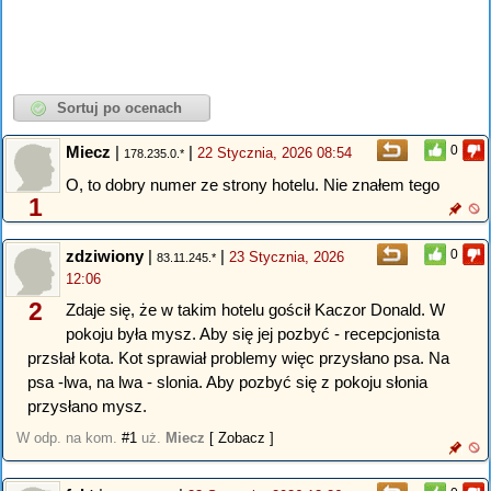
Miecz
|
|
0
22 Stycznia, 2026 08:54
178.235.0.*
O, to dobry numer ze strony hotelu. Nie znałem tego
1
zdziwiony
|
|
0
23 Stycznia, 2026
83.11.245.*
12:06
2
Zdaje się, że w takim hotelu gościł Kaczor Donald. W
pokoju była mysz. Aby się jej pozbyć - recepcjonista
przsłał kota. Kot sprawiał problemy więc przysłano psa. Na
psa -lwa, na lwa - slonia. Aby pozbyć się z pokoju słonia
przysłano mysz.
W odp. na kom.
#1
uż.
Miecz
[ Zobacz ]