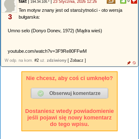
fakt
|
|
0
23 Stycznia, 2026 12:26
194.34.105.*
Ten motyw znany jest od starożytności - oto wersja
3
bułgarska:
Umno selo (Donyo Donev, 1972) (Mądra wieś)
youtube.com/watch?v=3F9Re80FFwM
W odp. na kom.
#2
uż.
zdziwiony
[ Zobacz ]
Nie chcesz, aby coś ci umknęło?
Dostaniesz wtedy powiadomienie
jeśli pojawi się nowy komentarz
do tego wpisu.