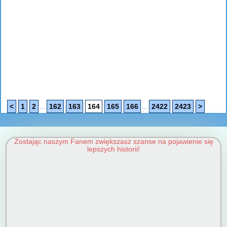
...
...
<
1
2
162
163
164
165
166
2422
2423
>
Zostając naszym Fanem zwiększasz szanse na pojawienie się
lepszych historii!