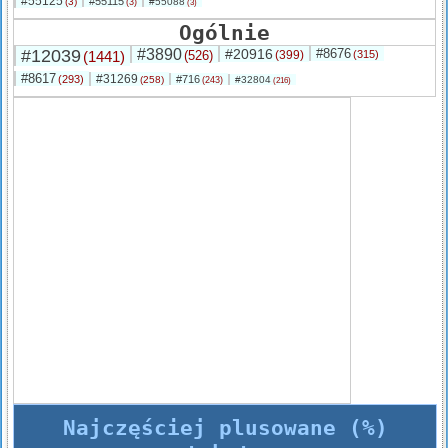
#55125
#55115
(3)
#55088
(3)
(3)
Ogólnie
#12039
#3890
#20916
#8676
(1441)
(526)
(399)
(315)
#8617
#31269
(293)
#716
(258)
#32804
(243)
(216)
Najczęściej plusowane (%)