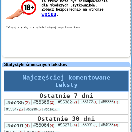
Statystyki śmiesznych tekstów
Najczęściej komentowane
teksty
Ostatnie 7 dni
#55285
#55366
#55382
#55172
#55336
(2)
(2)
(2)
(1)
(1)
#55347
#55290
(1)
#55291
(1)
(1)
Ostatnie 30 dni
#55201
#55064
#55271
#55091
#54933
(4)
(4)
(4)
(3)
(3)