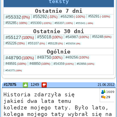
teksty
Ostatnie 7 dni
#55332
#55292
#55290
#55291
(0%)
(-33%)
(-100%)
(-100%)
#55285
#55300
(-100%)
#55337
(-100%)
#55341
(-100%)
(-100%)
Ostatnie 30 dni
#55127
#55018
#54987
#55248
(100%)
(100%)
(100%)
(50%)
#55226
#55107
(33%)
#55128
(0%)
#55054
(0%)
(0%)
Ogólnie
#48790
#49750
#49256
(100%)
(100%)
(100%)
#49591
#48850
#54359
(100%)
(100%)
#53956
(100%)
(100%)
#54375
(100%)
#17075
1249
21.06.2012
1609
Historia zdarzyła się
29
jakieś dwa lata temu
koledze mojego taty. Było lato,
kolega mojego taty wybrał się na