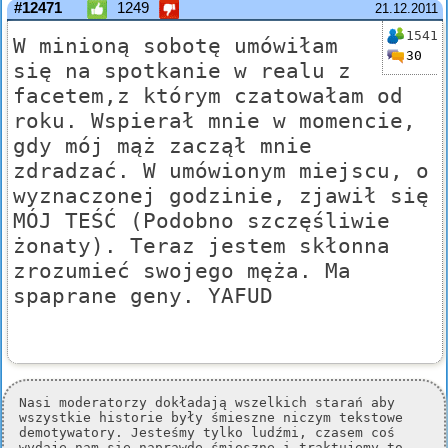
#12471
1249
21.12.2011
1541
W minioną sobotę umówiłam
30
się na spotkanie w realu z
facetem,z którym czatowałam od
roku. Wspierał mnie w momencie,
gdy mój mąż zaczął mnie
zdradzać. W umówionym miejscu, o
wyznaczonej godzinie, zjawił się
MÓJ TEŚĆ (Podobno szczęśliwie
żonaty). Teraz jestem skłonna
zrozumieć swojego męża. Ma
spaprane geny. YAFUD
Nasi moderatorzy dokładają wszelkich starań aby
wszystkie historie były śmieszne niczym tekstowe
demotywatory. Jesteśmy tylko ludźmi, czasem coś
wydaje nam się naprawdę śmieszne i traktujemy to