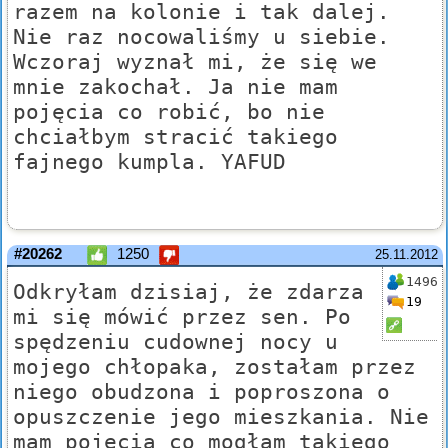
razem na kolonie i tak dalej.
Nie raz nocowaliśmy u siebie.
Wczoraj wyznał mi, że się we
mnie zakochał. Ja nie mam
pojęcia co robić, bo nie
chciałbym stracić takiego
fajnego kumpla. YAFUD
#20262
1250
25.11.2012
1496
Odkryłam dzisiaj, że zdarza
19
mi się mówić przez sen. Po
spędzeniu cudownej nocy u
mojego chłopaka, zostałam przez
niego obudzona i poproszona o
opuszczenie jego mieszkania. Nie
mam pojęcia co mogłam takiego