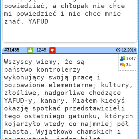
powiedzieć, a chłopak nie chce
mi powiedzieć i nie chce mnie
znać. YAFUD
#31435
1249
09.12.2014
1347
Wszyscy wiemy, że są
34
państwo kontrolerzy
wykonujący swoją pracę i
pozbawione elementarnej kultury,
złośliwe, nadgorliwe chodzące
YAFUD-y, kanary. Miałem kiedyś
okazję spotkać przedstawicieli
tego ostatniego gatunku, których
kojarzyło wtedy co najmniej pół
miasta. Wyjątkowo chamskich i