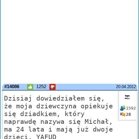
#14086
1252
20.04.2012
Dzisiaj dowiedziałem się,
że moja dziewczyna opiekuje
1592
się dziadkiem, który
28
naprawdę nazywa się Michał,
ma 24 lata i mają już dwoje
dzieci. YAFUD