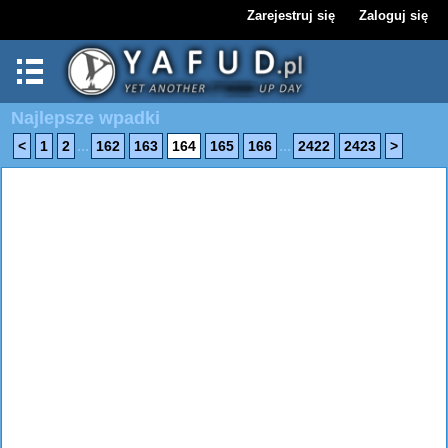
Zarejestruj się
Zaloguj się
Najlepsze wpadki
...
...
<
1
2
162
163
164
165
166
2422
2423
>