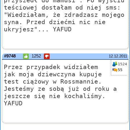
przyszedł do mamusi". Po wyjściu
teściowej dostałam od niej sms:
"Wiedziałam, że zdradzasz mojego
syna. Przed dziećmi nic nie
ukryjesz"... YAFUD
#9748
1252
12.12.2011
1524
Przez przypadek widziałem
55
jak moja dziewczyna kupuje
test ciążowy w Rossmannie.
Jesteśmy ze sobą już od roku a
jeszcze się nie kochaliśmy.
YAFUD