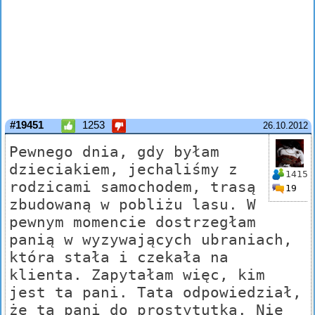
#19451
1253
26.10.2012
Pewnego dnia, gdy byłam
dzieciakiem, jechaliśmy z
1415
rodzicami samochodem, trasą
19
zbudowaną w pobliżu lasu. W
pewnym momencie dostrzegłam
panią w wyzywających ubraniach,
która stała i czekała na
klienta. Zapytałam więc, kim
jest ta pani. Tata odpowiedział,
że ta pani do prostytutka. Nie