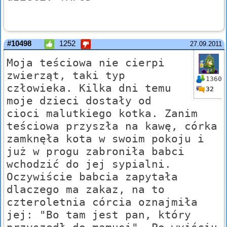
#10498
1252
27.09.2011
Moja teściowa nie cierpi
zwierząt, taki typ
1360
człowieka. Kilka dni temu
32
moje dzieci dostały od
cioci malutkiego kotka. Zanim
teściowa przyszła na kawę, córka
zamknęła kota w swoim pokoju i
już w progu zabroniła babci
wchodzić do jej sypialni.
Oczywiście babcia zapytała
dlaczego ma zakaz, na to
czteroletnia córcia oznajmiła
jej: "Bo tam jest pan, który