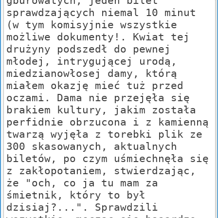
gburowatych, jeden bilet
sprawdzających niemal 10 minut
(w tym komisyjnie wszystkie
możliwe dokumenty!. Kwiat tej
drużyny podszedł do pewnej
młodej, intrygującej urodą,
miedzianowłosej damy, którą
miałem okazję mieć tuż przed
oczami. Dama nie przejęła się
brakiem kultury, jakim została
perfidnie obrzucona i z kamienną
twarzą wyjęła z torebki plik ze
300 skasowanych, aktualnych
biletów, po czym uśmiechnęła się
z zakłopotaniem, stwierdzając,
że "och, co ja tu mam za
śmietnik, który to był
dzisiaj?...". Sprawdzili