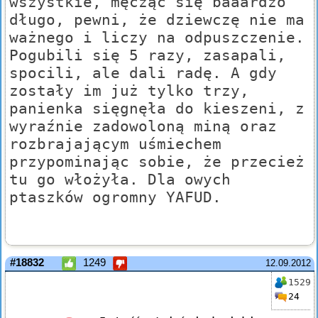
wszystkie, męcząc się baaardzo
długo, pewni, że dziewczę nie ma
ważnego i liczy na odpuszczenie.
Pogubili się 5 razy, zasapali,
spocili, ale dali radę. A gdy
zostały im już tylko trzy,
panienka sięgnęła do kieszeni, z
wyraźnie zadowoloną miną oraz
rozbrajającym uśmiechem
przypominając sobie, że przecież
tu go włożyła. Dla owych
ptaszków ogromny YAFUD.
#18832
1249
12.09.2012
1529
24