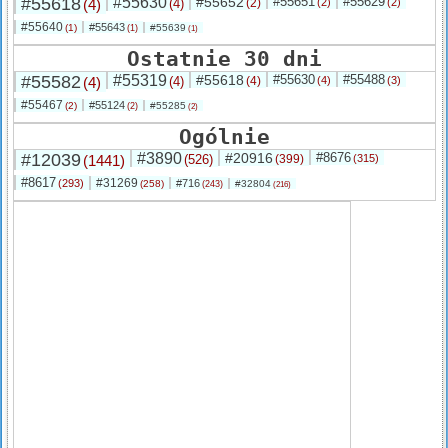
#55618
#55630
#55652
#55651
#55629
(4)
(4)
(2)
(2)
(2)
#55640
#55643
(1)
#55639
(1)
(1)
Ostatnie 30 dni
#55582
#55319
#55618
#55630
#55488
(4)
(4)
(4)
(4)
(3)
#55467
#55124
(2)
#55285
(2)
(2)
Ogólnie
#12039
#3890
#20916
#8676
(1441)
(526)
(399)
(315)
#8617
#31269
(293)
#716
(258)
#32804
(243)
(216)