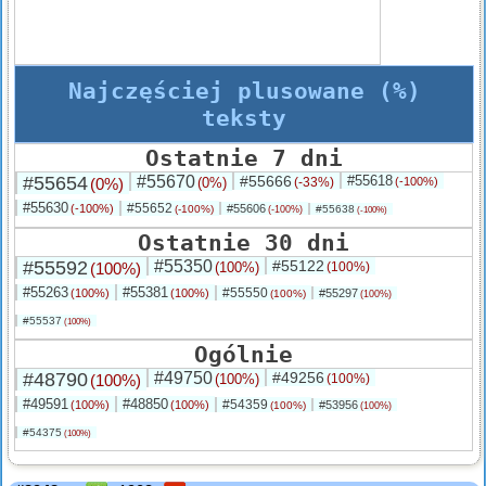
Najczęściej plusowane (%)
teksty
Ostatnie 7 dni
#55654
#55670
#55666
#55618
(0%)
(0%)
(-33%)
(-100%)
#55630
#55652
(-100%)
#55606
(-100%)
#55638
(-100%)
(-100%)
Ostatnie 30 dni
#55592
#55350
#55122
(100%)
(100%)
(100%)
#55263
#55381
#55550
(100%)
(100%)
#55297
(100%)
(100%)
#55537
(100%)
Ogólnie
#48790
#49750
#49256
(100%)
(100%)
(100%)
#49591
#48850
#54359
(100%)
(100%)
#53956
(100%)
(100%)
#54375
(100%)