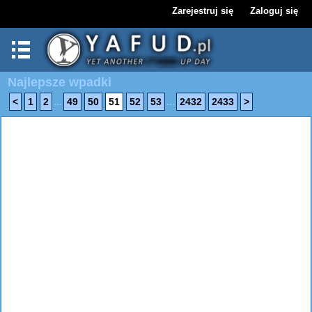
Zarejestruj się
Zaloguj się
Najlepsze wpadki
...
...
<
1
2
49
50
51
52
53
2432
2433
>