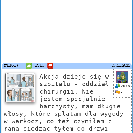
#11617
1910
27.11.2011
Akcja dzieje się w
szpitalu - oddział
2078
chirurgii. Nie
71
jestem specjalnie
barczysty, mam długie
włosy, które splatam dla wygody
w warkocz, co też czyniłem z
rana siedząc tyłem do drzwi.