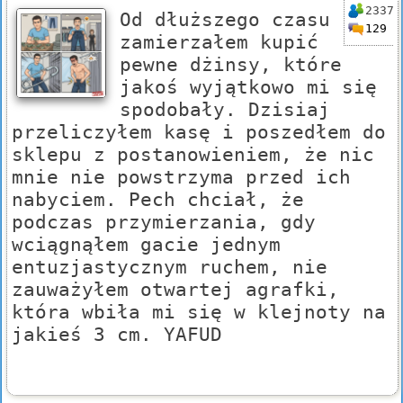
2337
Od dłuższego czasu
129
zamierzałem kupić
pewne dżinsy, które
jakoś wyjątkowo mi się
spodobały. Dzisiaj
przeliczyłem kasę i poszedłem do
sklepu z postanowieniem, że nic
mnie nie powstrzyma przed ich
nabyciem. Pech chciał, że
podczas przymierzania, gdy
wciągnąłem gacie jednym
entuzjastycznym ruchem, nie
zauważyłem otwartej agrafki,
która wbiła mi się w klejnoty na
jakieś 3 cm. YAFUD