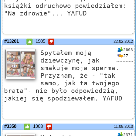
książki odruchowo powiedziałem:
"Na zdrowie"... YAFUD
#13201
1905
22.02.2012
2603
Spytałem moją
27
dziewczynę, jak
smakuje moja sperma.
Przyznam, że - "tak
samo, jak ta twojego
brata"- nie było odpowiedzią,
jakiej się spodziewałem. YAFUD
#3358
1903
11.09.2010
2371