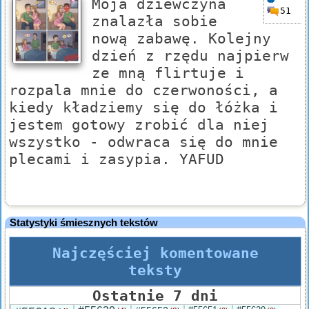
Moja dziewczyna
51
znalazła sobie
nową zabawę. Kolejny
dzień z rzędu najpierw
ze mną flirtuje i
rozpala mnie do czerwoności, a
kiedy kładziemy się do łóżka i
jestem gotowy zrobić dla niej
wszystko - odwraca się do mnie
plecami i zasypia. YAFUD
Statystyki śmiesznych tekstów
Najczęściej komentowane
teksty
Ostatnie 7 dni