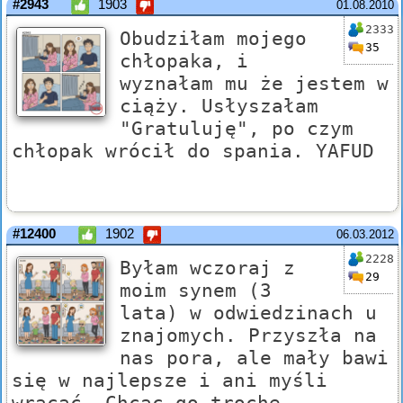
#2943
1903
01.08.2010
2333
Obudziłam mojego
35
chłopaka, i
wyznałam mu że jestem w
ciąży. Usłyszałam
"Gratuluję", po czym
chłopak wrócił do spania. YAFUD
#12400
1902
06.03.2012
2228
Byłam wczoraj z
29
moim synem (3
lata) w odwiedzinach u
znajomych. Przyszła na
nas pora, ale mały bawi
się w najlepsze i ani myśli
wracać. Chcąc go trochę