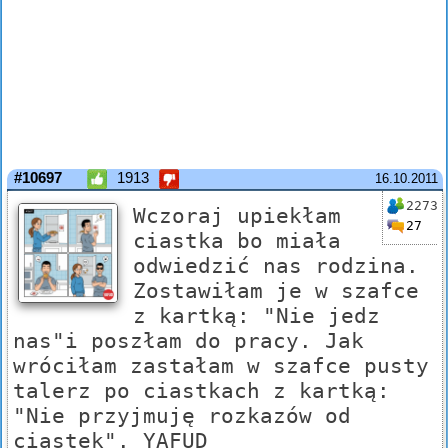
#10697
1913
16.10.2011
2273
Wczoraj upiekłam
27
ciastka bo miała
odwiedzić nas rodzina.
Zostawiłam je w szafce
z kartką: "Nie jedz
nas"i poszłam do pracy. Jak
wróciłam zastałam w szafce pusty
talerz po ciastkach z kartką:
"Nie przyjmuję rozkazów od
ciastek". YAFUD