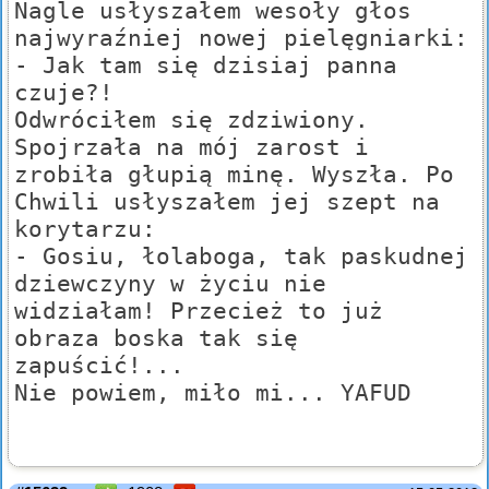
Nagle usłyszałem wesoły głos
najwyraźniej nowej pielęgniarki:
- Jak tam się dzisiaj panna
czuje?!
Odwróciłem się zdziwiony.
Spojrzała na mój zarost i
zrobiła głupią minę. Wyszła. Po
Chwili usłyszałem jej szept na
korytarzu:
- Gosiu, łolaboga, tak paskudnej
dziewczyny w życiu nie
widziałam! Przecież to już
obraza boska tak się
zapuścić!...
Nie powiem, miło mi... YAFUD