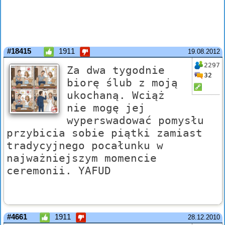
#18415
1911
19.08.2012
2297
Za dwa tygodnie
32
biorę ślub z moją
ukochaną. Wciąż
nie mogę jej
wyperswadować pomysłu
przybicia sobie piątki zamiast
tradycyjnego pocałunku w
najważniejszym momencie
ceremonii. YAFUD
#4661
1911
28.12.2010