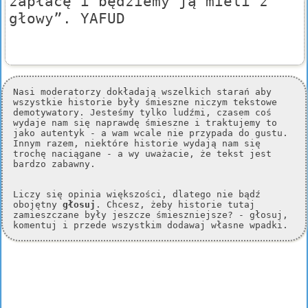
zapłacę i będziemy ją mieli z
głowy”. YAFUD
Nasi moderatorzy dokładają wszelkich starań aby
wszystkie historie były śmieszne niczym tekstowe
demotywatory. Jesteśmy tylko ludźmi, czasem coś
wydaje nam się naprawdę śmieszne i traktujemy to
jako autentyk - a wam wcale nie przypada do gustu.
Innym razem, niektóre historie wydają nam się
trochę naciągane - a wy uważacie, że tekst jest
bardzo zabawny.
Liczy się opinia większości, dlatego nie bądź
obojętny
głosuj
. Chcesz, żeby historie tutaj
zamieszczane były jeszcze śmieszniejsze? - głosuj,
komentuj i przede wszystkim dodawaj własne wpadki.