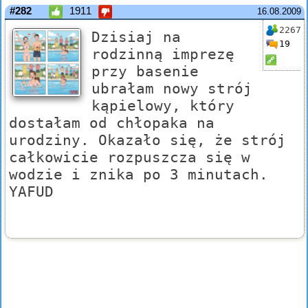
#282
1911
16.08.2009
2267
Dzisiaj na
19
rodzinną imprezę
przy basenie
ubrałam nowy strój
kąpielowy, który
dostałam od chłopaka na
urodziny. Okazało się, że strój
całkowicie rozpuszcza się w
wodzie i znika po 3 minutach.
YAFUD