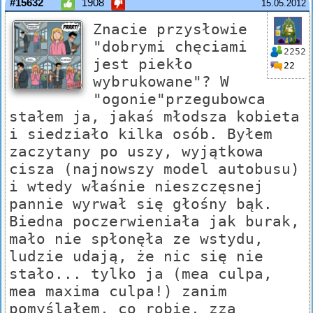
#15632
1908
15.05.2012
Znacie przysłowie
"dobrymi chęciami
2252
jest piekło
22
wybrukowane"? W
"ogonie"przegubowca
stałem ja, jakaś młodsza kobieta
i siedziało kilka osób. Byłem
zaczytany po uszy, wyjątkowa
cisza (najnowszy model autobusu)
i wtedy właśnie nieszczęsnej
pannie wyrwał się głośny bąk.
Biedna poczerwieniała jak burak,
mało nie spłonęła ze wstydu,
ludzie udają, że nic się nie
stało... tylko ja (mea culpa,
mea maxima culpa!) zanim
pomyślałem, co robię, zza