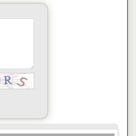
ał(a)
komentarz
)
komentarz
)
komentarz
)
komentarz
mentarz
(a)
komentarz