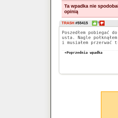
Ta wpadka nie spodobał
opinią
TRASH
#55415
?
Poszedłem pobiegać do
usta. Nagle połknąłem
i musiałem przerwać t
«Poprzednia wpadka