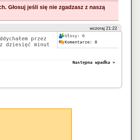
ch.
Głosuj
jeśli się nie zgadzasz z naszą
wczoraj 21:22
Głosy:
0
ddychałem przez
Komentarze:
0
z dziesięć minut
Następna wpadka »