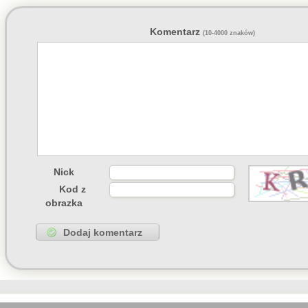
05 Lipca, 2026 06:41
TRASH
55394
ciotka Klotka
napis
05 Lipca, 2026 06:36
TRASH
Komentarz
(10-4000 znaków)
55319
Peppone
napisał(a
04 Lipca, 2026 15:04
55393
Peppone
napisał(a
04 Lipca, 2026 15:03
55422
Peppone
napisał(a
04 Lipca, 2026 15:02
55322
wasp
napisał(a)
ko
03 Lipca, 2026 15:31
55322
zdziwiony
napisał
03 Lipca, 2026 10:41
Nick
Kod z
obrazka