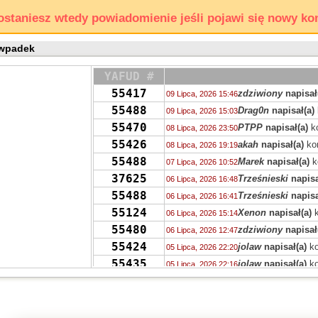
ostaniesz wtedy powiadomienie jeśli pojawi się nowy ko
 wpadek
YAFUD #
55417
zdziwiony
napisał
09 Lipca, 2026 15:46
55488
Drag0n
napisał(a)
09 Lipca, 2026 15:03
55470
PTPP
napisał(a)
k
08 Lipca, 2026 23:50
55426
akah
napisał(a)
ko
08 Lipca, 2026 19:19
55488
Marek
napisał(a)
k
07 Lipca, 2026 10:52
37625
Trześnieski
napisa
06 Lipca, 2026 16:48
55488
Trześnieski
napisa
06 Lipca, 2026 16:41
55124
Xenon
napisał(a)
k
06 Lipca, 2026 15:14
55480
zdziwiony
napisał
06 Lipca, 2026 12:47
55424
jolaw
napisał(a)
ko
05 Lipca, 2026 22:20
55435
jolaw
napisał(a)
ko
05 Lipca, 2026 22:16
55398
samezrp
napisał(a
05 Lipca, 2026 21:21
55396
Mi
napisał(a)
kome
05 Lipca, 2026 19:44
55358
ciotka Klotka
napis