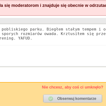
a się moderatorom i znajduje się obecnie w odrzuta
 pobliskiego parku. Biegłem stałym tempem i o
 sporych rozmiarów owada. Krztusiłem się prze
rening. YAFUD.
Nie chcesz, aby coś ci umknęło?