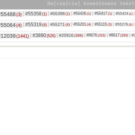
Najczęściej komentowane tekst
#55488
#55358
#55398
#55426
#55417
#55424
(3)
(1)
(1)
(1)
(1)
(1)
#55064
#55319
#55271
#55201
#55115
#55276
(4)
(4)
(4)
(4)
(3)
(3)
#12039
#3890
#20916
#8676
#8617
#
(1441)
(526)
(399)
(315)
(293)