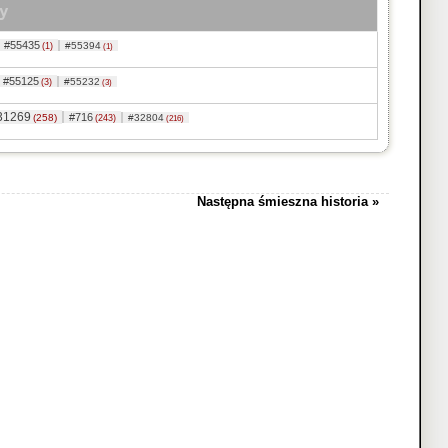
y
#55435
#55394
(1)
(1)
#55125
#55232
(3)
(3)
31269
#716
(258)
#32804
(243)
(216)
Następna śmieszna historia »