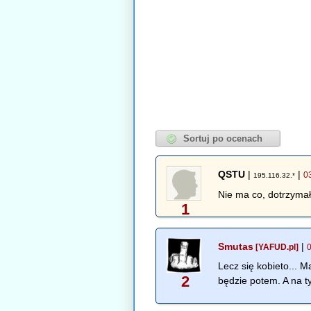
QSTU
|
|
0
195.116.32.*
Nie ma co, dotrzymał
1
Smutas
|
[YAFUD.pl]
Lecz się kobieto... M
2
będzie potem. A na t