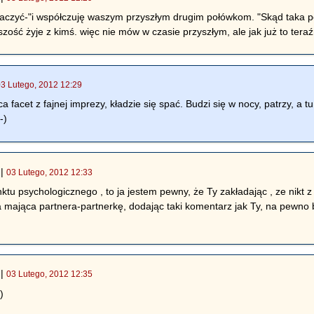
znaczyć-"i współczuję waszym przyszłym drugim połówkom. "Skąd taka 
ość żyje z kimś. więc nie mów w czasie przyszłym, ale jak już to tera
03 Lutego, 2012 12:29
a facet z fajnej imprezy, kładzie się spać. Budzi się w nocy, patrzy, a t
-)
|
03 Lutego, 2012 12:33
nktu psychologicznego , to ja jestem pewny, że Ty zakładając , ze nikt
 mająca partnera-partnerkę, dodając taki komentarz jak Ty, na pewno 
|
03 Lutego, 2012 12:35
)