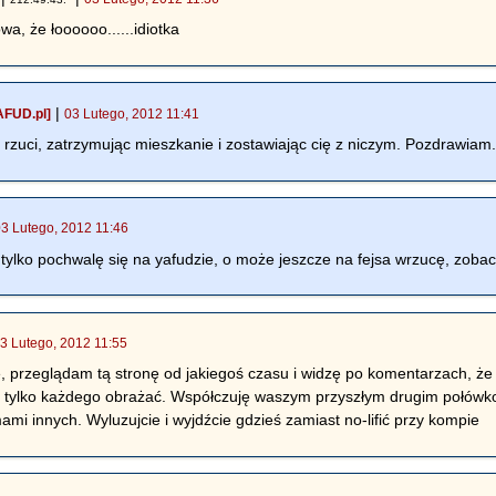
wa, że łoooooo......idiotka
|
AFUD.pl]
03 Lutego, 2012 11:41
 rzuci, zatrzymując mieszkanie i zostawiając cię z niczym. Pozdrawiam
03 Lutego, 2012 11:46
tylko pochwalę się na yafudzie, o może jeszcze na fejsa wrzucę, zobac
3 Lutego, 2012 11:55
ę, przeglądam tą stronę od jakiegoś czasu i widzę po komentarzach, że
ie tylko każdego obrażać. Współczuję waszym przyszłym drugim połówko
ami innych. Wyluzujcie i wyjdźcie gdzieś zamiast no-lifić przy kompie