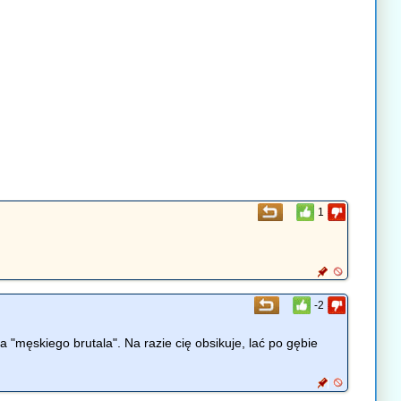
1
-2
ara "męskiego brutala". Na razie cię obsikuje, lać po gębie