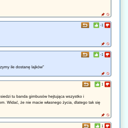
-1
.
-1
zymy ile dostanę lajków"
1
 siedzi tu banda gimbusów hejtująca wszystko i
m. Widać, że nie macie własnego życia, dlatego tak się
1