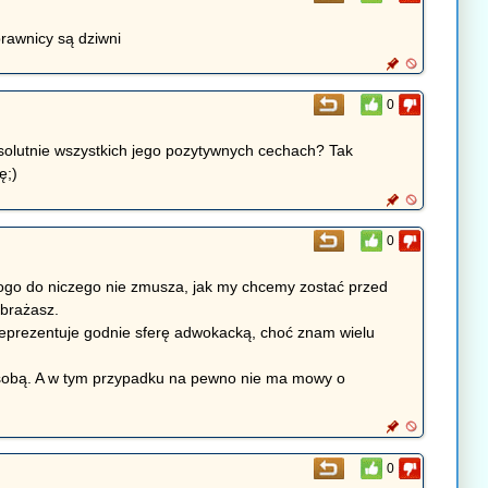
rawnicy są dziwni
0
solutnie wszystkich jego pozytywnych cechach? Tak
ę;)
0
nikogo do niczego nie zmusza, jak my chcemy zostać przed
obrażasz.
h reprezentuje godnie sferę adwokacką, choć znam wielu
 sobą. A w tym przypadku na pewno nie ma mowy o
0