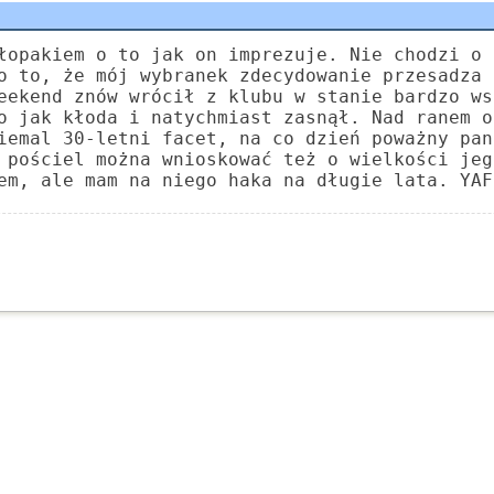
łopakiem o to jak on imprezuje. Nie chodzi o 
o to, że mój wybranek zdecydowanie przesadza 
eekend znów wrócił z klubu w stanie bardzo ws
o jak kłoda i natychmiast zasnął. Nad ranem o
iemal 30-letni facet, na co dzień poważny pan
 pościel można wnioskować też o wielkości jeg
em, ale mam na niego haka na długie lata. YAF