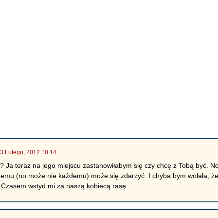
3 Lutego, 2012 10:14
o? Ja teraz na jego miejscu zastanowiłabym się czy chcę z Tobą być. No
demu (no może nie każdemu) może się zdarzyć. I chyba bym wolała, żeb
. Czasem wstyd mi za naszą kobiecą rasę..