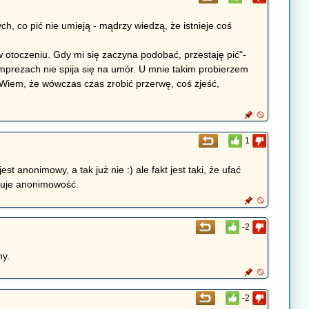
, co pić nie umieją - mądrzy wiedzą, że istnieje coś
otoczeniu. Gdy mi się zaczyna podobać, przestaję pić"-
h imprezach nie spija się na umór. U mnie takim probierzem
 Wiem, że wówczas czas zrobić przerwę, coś zjeść,
1
t anonimowy, a tak już nie :) ale fakt jest taki, że ufać
wuje anonimowość.
-2
ny.
-2