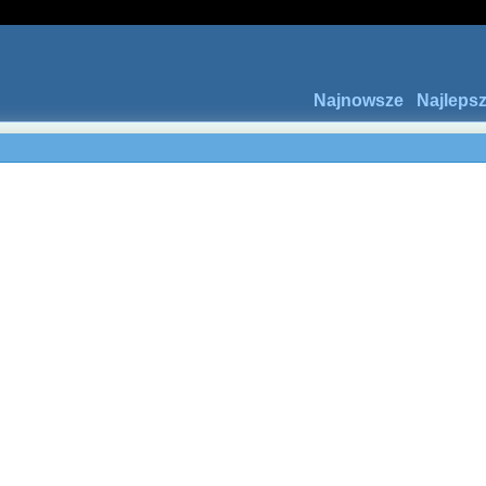
Najnowsze
Najleps