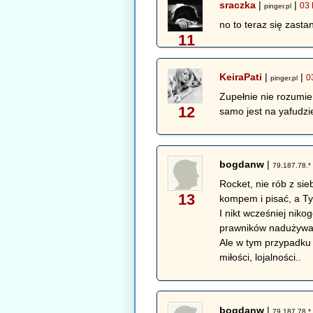
sraczka
|
|
03 
pinger.pl
no to teraz się zast
11
KeiraPati
|
|
0
pinger.pl
Zupełnie nie rozumie
12
samo jest na yafudzi
bogdanw
|
79.187.78.*
Rocket, nie rób z si
13
kompem i pisać, a Ty
I nikt wcześniej nik
prawników nadużywaj
Ale w tym przypadku
miłości, lojalności..
bogdanw
|
79.187.78.*