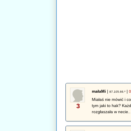
małaMi
|
|
0
87.105.66.*
Miałaś nie mówić i c
3
tym jaki to hak? Każ
rozgłaszała w necie.