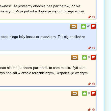
pewność ,że jesteśmy obecnie bez partnerów, ?? Na
źniejszym. Moja połówka dopisuje się do mojego wpisu.
-2
u obok niego leży kaszalot-maszkara. To i się posikał ze
0
 z nas nie ma partnera-partnerki, to sam musisz żyć sam,
byś napisał w czasie teraźniejszym, "współczuję waszym
0