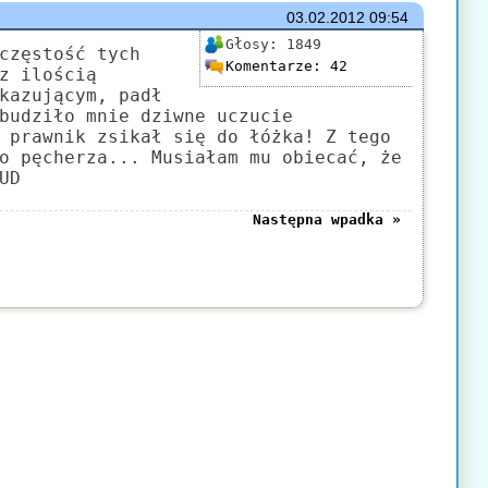
03.02.2012
09:54
Głosy:
1849
częstość tych
Komentarze:
42
z ilością
kazującym, padł
budziło mnie dziwne uczucie
 prawnik zsikał się do łóżka! Z tego
o pęcherza... Musiałam mu obiecać, że
UD
Następna wpadka »