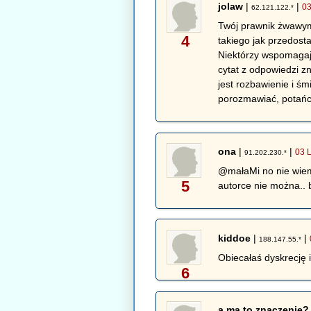
jolaw
|
|
03
62.121.122.*
Twój prawnik żwawym 
4
takiego jak przedostat
Niektórzy wspomagają
cytat z odpowiedzi zn
jest rozbawienie i ś
porozmawiać, potańcz
ona
|
|
03 
91.202.230.*
@małaMi no nie wiem c
5
autorce nie można..
kiddoe
|
|
188.147.55.*
Obiecałaś dyskrecję 
6
a ma to znaczenie?