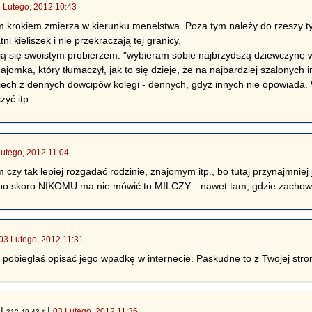
 Lutego, 2012 10:43
krokiem zmierza w kierunku menelstwa. Poza tym należy do rzeszy tych
ni kieliszek i nie przekraczają tej granicy.
 się swoistym probierzem: "wybieram sobie najbrzydszą dziewczynę w 
ajomka, który tłumaczył, jak to się dzieje, że na najbardziej szalonyc
miech z dennych dowcipów kolegi - dennych, gdyż innych nie opowiada.
yć itp.
Lutego, 2012 11:04
zy tak lepiej rozgadać rodzinie, znajomym itp., bo tutaj przynajmniej jes
 bo skoro NIKOMU ma nie mówić to MILCZY... nawet tam, gdzie zacho
03 Lutego, 2012 11:31
i pobiegłaś opisać jego wpadkę w internecie. Paskudne to z Twojej stro
|
|
03 Lutego, 2012 11:36
212.49.43.*