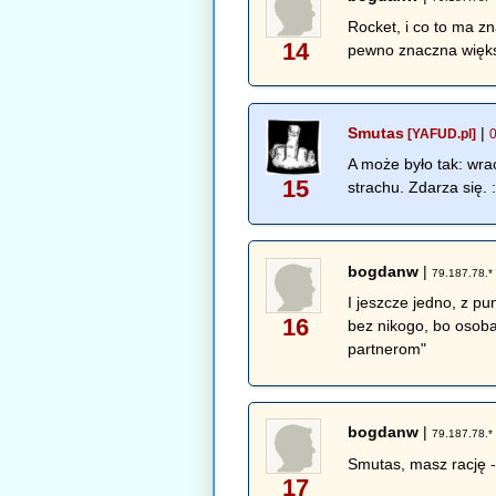
Rocket, i co to ma 
14
pewno znaczna większ
Smutas
|
[YAFUD.pl]
A może było tak: wrac
15
strachu. Zdarza się. :
bogdanw
|
79.187.78.*
I jeszcze jedno, z pu
16
bez nikogo, bo osoba
partnerom"
bogdanw
|
79.187.78.*
Smutas, masz rację -
17