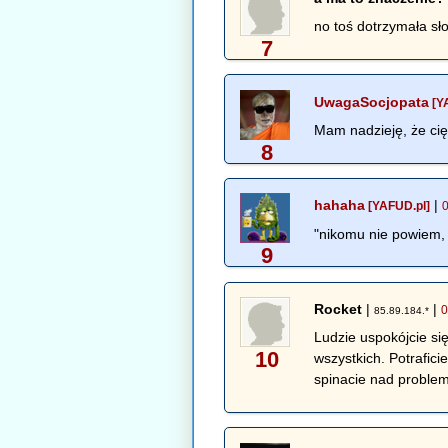
no toś dotrzymała sło
7
UwagaSocjopata
[Y
Mam nadzieję, że cię
8
hahaha
|
[YAFUD.pl]
"nikomu nie powiem, 
9
Rocket
|
|
0
85.89.184.*
Ludzie uspokójcie si
10
wszystkich. Potrafic
spinacie nad problem