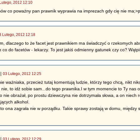
Lutego, 2012 12:10
anów co poważny pan prawnik wyprawia na imprezach gdy cię nie ma;>p
3 Lutego, 2012 12:18
m, dlaczego to że facet jest prawnikiem ma świadczyć o rzekomych ab
e co do facetów - lekarzy. To jest jakiś odmienny gatunek czy co? Wątpi
|
03 Lutego, 2012 12:25
ebie ważniaka, przecież tutaj komentują ludzie, którzy tego chcą, nikt 
 nie, to idź sobie sam...do tego prawnika.I w tym momencie to Ty nas 
ogo nie obrażał, po prostu dziewczyna nie dotrzymała słowa, a on niec
ących alkohol.
 to ona zagrała nie w porządku. Takie sprawy zostają w domu, między
|
03 Lutego, 2012 12:29