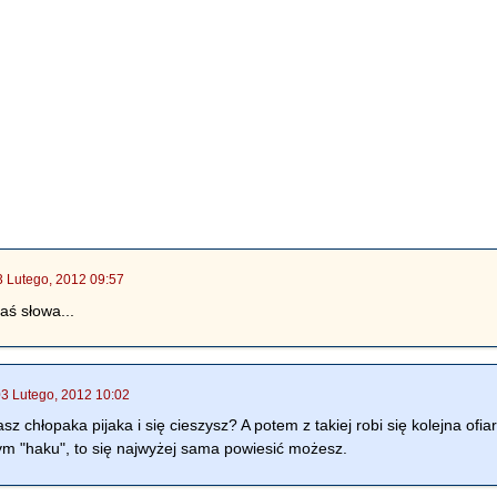
3 Lutego, 2012 09:57
aś słowa...
03 Lutego, 2012 10:02
asz chłopaka pijaka i się cieszysz? A potem z takiej robi się kolejna ofi
ym "haku", to się najwyżej sama powiesić możesz.