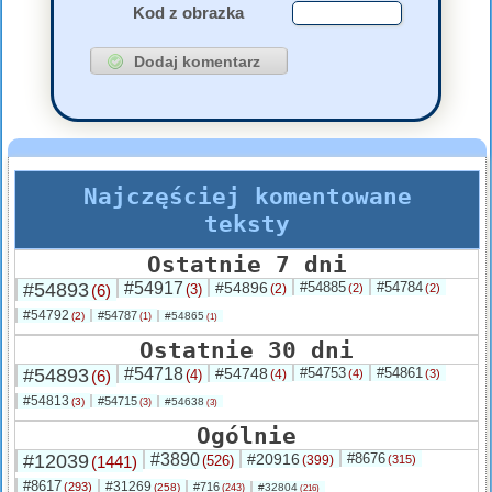
Kod z obrazka
Najczęściej komentowane
teksty
Ostatnie 7 dni
#54893
#54917
#54896
#54885
#54784
(6)
(3)
(2)
(2)
(2)
#54792
#54787
(2)
#54865
(1)
(1)
Ostatnie 30 dni
#54893
#54718
#54748
#54753
#54861
(6)
(4)
(4)
(4)
(3)
#54813
#54715
(3)
#54638
(3)
(3)
Ogólnie
#12039
#3890
#20916
#8676
(1441)
(526)
(399)
(315)
#8617
#31269
(293)
#716
(258)
#32804
(243)
(216)