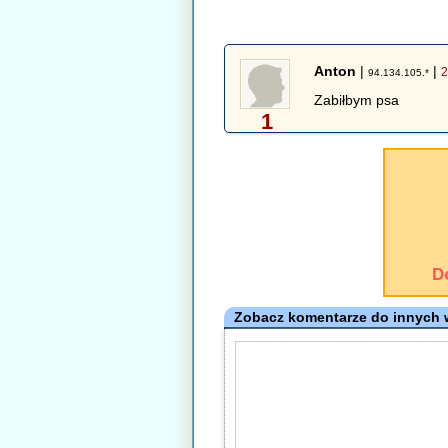
Anton
|
|
2
94.134.105.*
Zabiłbym psa
1
D
Zobacz komentarze do innych