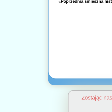
«Poprzednia śmieszna hist
Zostając na