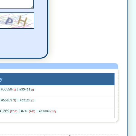
y
#55550
#55493
(1)
(1)
#55189
#55124
(2)
(2)
31269
#716
(258)
#32804
(243)
(216)