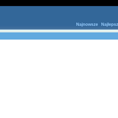
Najnowsze
Najleps