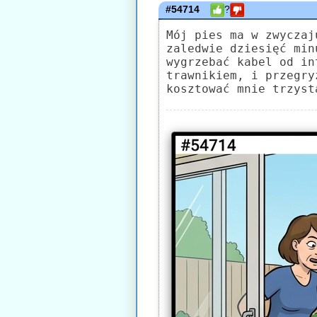
#54714
?
Mój pies ma w zwyczaj
zaledwie dziesięć min
wygrzebać kabel od in
trawnikiem, i przegry
kosztować mnie trzyst