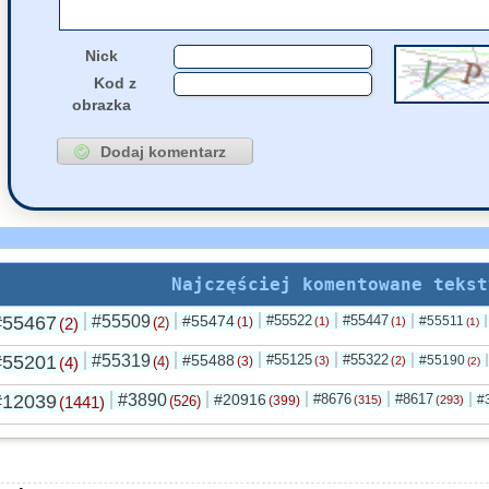
Nick
Kod z
obrazka
Najczęściej komentowane tekst
#55467
#55509
#55474
#55522
#55447
#55511
(2)
(2)
(1)
(1)
(1)
(1)
#55201
#55319
#55488
#55125
#55322
#55190
(4)
(4)
(3)
(3)
(2)
(2)
#12039
#3890
#20916
#8676
#8617
#
(1441)
(526)
(399)
(315)
(293)