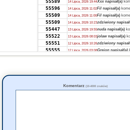
55589
Xxx
napisał(a)
kom
14 Lipca, 2026 19:44
55596
Fil
napisał(a)
kome
14 Lipca, 2026 11:02
55509
Fil
napisał(a)
kome
14 Lipca, 2026 11:00
55509
zdziwiony
napisał
14 Lipca, 2026 10:23
55447
nuda
napisał(a)
ko
13 Lipca, 2026 19:55
55522
jolaw
napisał(a)
ko
13 Lipca, 2026 08:03
55551
zdziwiony
napisał
12 Lipca, 2026 10:26
55555
Grejon
napisał(a)
12 Lipca, 2026 03:08
55474
Grejon
napisał(a)
k
11 Lipca, 2026 19:07
55467
Tricksteros
napisał
11 Lipca, 2026 11:41
55467
M.
napisał(a)
kome
10 Lipca, 2026 23:38
55493
jolaw
napisał(a)
ko
10 Lipca, 2026 19:59
55452
Pu
napisał(a)
kome
10 Lipca, 2026 10:40
Komentarz
(10-4000 znaków)
55496
Zdzisław
napisał(a
10 Lipca, 2026 02:21
55417
zdziwiony
napisał
09 Lipca, 2026 15:46
55488
Drag0n
napisał(a)
09 Lipca, 2026 15:03
55470
PTPP
napisał(a)
k
08 Lipca, 2026 23:50