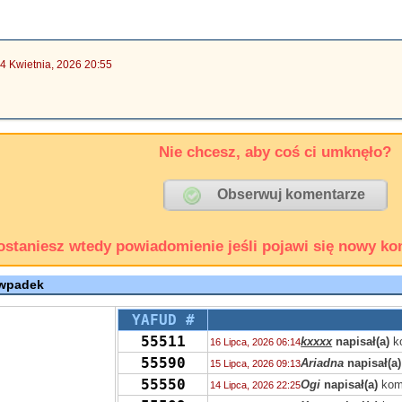
4 Kwietnia, 2026 20:55
Nie chcesz, aby coś ci umknęło?
ostaniesz wtedy powiadomienie jeśli pojawi się nowy ko
 wpadek
YAFUD #
55511
kxxxx
napisał(a)
k
16 Lipca, 2026 06:14
55590
Ariadna
napisał(a)
15 Lipca, 2026 09:13
55550
Ogi
napisał(a)
kom
14 Lipca, 2026 22:25