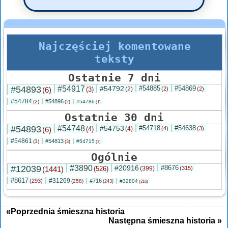
Najczęściej komentowane
teksty
Ostatnie 7 dni
#54893
#54917
#54792
#54885
#54869
(6)
(3)
(2)
(2)
(2)
#54784
#54896
(2)
#54786
(2)
(1)
Ostatnie 30 dni
#54893
#54748
#54753
#54718
#54638
(6)
(4)
(4)
(4)
(3)
#54861
#54813
(3)
#54715
(3)
(3)
Ogólnie
#12039
#3890
#20916
#8676
(1441)
(526)
(399)
(315)
#8617
#31269
(293)
#716
(258)
#32804
(243)
(216)
«Poprzednia śmieszna historia
Następna śmieszna historia »