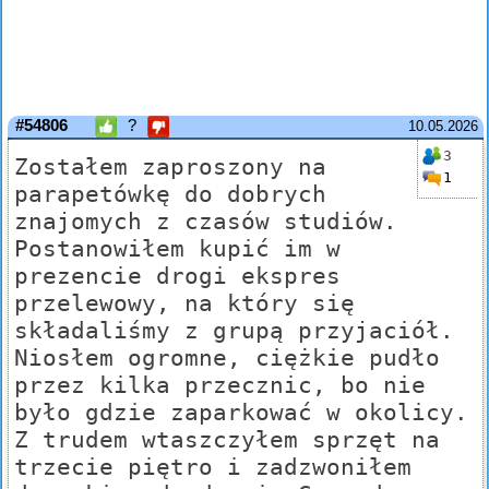
#54806
?
10.05.2026
3
Zostałem zaproszony na
1
parapetówkę do dobrych
znajomych z czasów studiów.
Postanowiłem kupić im w
prezencie drogi ekspres
przelewowy, na który się
składaliśmy z grupą przyjaciół.
Niosłem ogromne, ciężkie pudło
przez kilka przecznic, bo nie
było gdzie zaparkować w okolicy.
Z trudem wtaszczyłem sprzęt na
trzecie piętro i zadzwoniłem