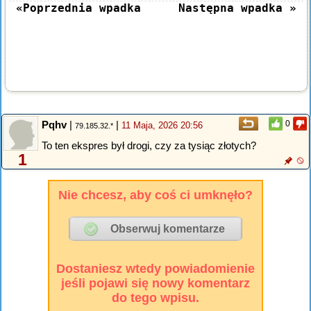
«Poprzednia wpadka
Następna wpadka »
Pqhv
|
|
0
11 Maja, 2026 20:56
79.185.32.*
To ten ekspres był drogi, czy za tysiąc złotych?
1
Nie chcesz, aby coś ci umknęło?
Dostaniesz wtedy powiadomienie
jeśli pojawi się nowy komentarz
do tego wpisu.