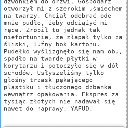
dzwonkiem do drzwi. Gospodarz
otworzył mi z szerokim uśmiechem
na twarzy. Chciał odebrać ode
mnie pudło, żeby odciążyć mi
ręce. Zrobił to jednak tak
niefortunnie, że złapał tylko za
śliski, luźny bok kartonu.
Pudełko wyślizgnęło się nam obu,
spadło na twarde płytki w
korytarzu i potoczyło się w dół
schodów. Usłyszeliśmy tylko
głośny trzask pękającego
plastiku i tłuczonego dzbanka
wewnątrz opakowania. Ekspres za
tysiąc złotych nie nadawał się
nawet do naprawy. YAFUD.