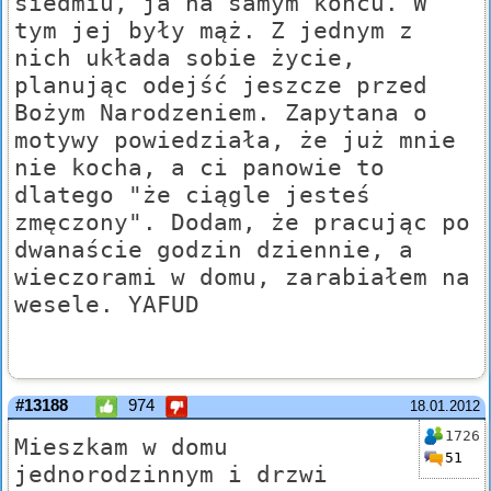
siedmiu, ja na samym końcu. W
tym jej były mąż. Z jednym z
nich układa sobie życie,
planując odejść jeszcze przed
Bożym Narodzeniem. Zapytana o
motywy powiedziała, że już mnie
nie kocha, a ci panowie to
dlatego "że ciągle jesteś
zmęczony". Dodam, że pracując po
dwanaście godzin dziennie, a
wieczorami w domu, zarabiałem na
wesele. YAFUD
#13188
974
18.01.2012
1726
Mieszkam w domu
51
jednorodzinnym i drzwi