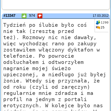
#13347
974
17.03.2012
1290
Tydzień po ślubie było coś
25
nie tak (zresztą przed
też). Rozmowy nic nie dawały,
więc wychodząc rano po zakupy
zostawiłem włączony dyktafon w
telefonie. Po powrocie
odsłuchałem i odtworzyłem
nagranie mojej świeżo
upieczonej, a niedługo już byłej
żonie. Wtedy się przyznała, że
od roku (czyli od zaręczyn)
regularnie mnie zdradza i ma
profil na jednym z portali
erotycznych. W kolejce było nas