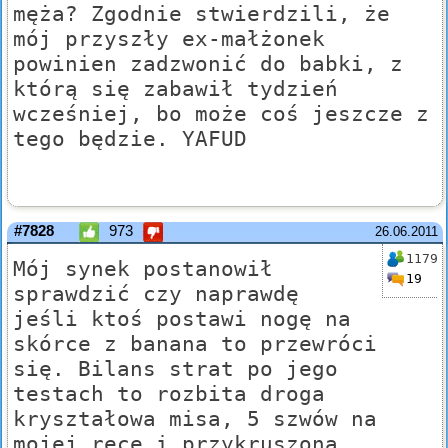
męża? Zgodnie stwierdzili, że
mój przyszły ex-małżonek
powinien zadzwonić do babki, z
którą się zabawił tydzień
wcześniej, bo może coś jeszcze z
tego będzie. YAFUD
#7828
973
26.06.2011
1179
Mój synek postanowił
19
sprawdzić czy naprawdę
jeśli ktoś postawi nogę na
skórce z banana to przewróci
się. Bilans strat po jego
testach to rozbita droga
kryształowa misa, 5 szwów na
mojej ręce i przykruszona