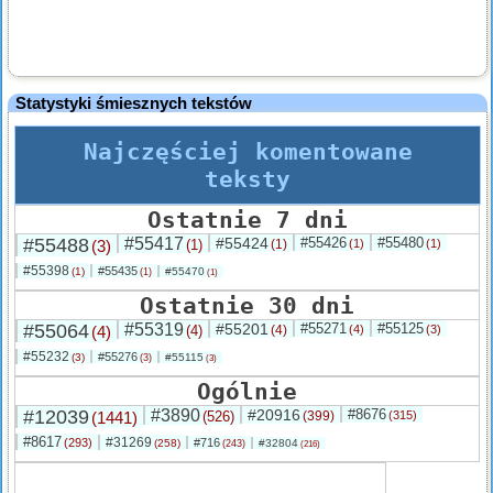
Statystyki śmiesznych tekstów
Najczęściej komentowane
teksty
Ostatnie 7 dni
#55488
#55417
#55424
#55426
#55480
(3)
(1)
(1)
(1)
(1)
#55398
#55435
(1)
#55470
(1)
(1)
Ostatnie 30 dni
#55064
#55319
#55201
#55271
#55125
(4)
(4)
(4)
(4)
(3)
#55232
#55276
(3)
#55115
(3)
(3)
Ogólnie
#12039
#3890
#20916
#8676
(1441)
(526)
(399)
(315)
#8617
#31269
(293)
#716
(258)
#32804
(243)
(216)