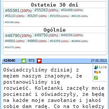
Ostatnie 30 dni
#55381
#55263
#55488
(100%)
(100%)
(100%)
#55122
#55297
#55350
(100%)
(100%)
#55125
(100%)
(100%)
#55396
(50%)
Ogólnie
#48790
#49750
#49256
(100%)
(100%)
(100%)
#49591
#48850
#54359
(100%)
(100%)
#53956
(100%)
(100%)
#54375
(100%)
#24040
973
27.05.2013
1179
Oświadczyliśmy dzisiaj z
9
mężem naszym znajomym, że
postanowiliśmy się
rozwieść. Koleżanki zaczęły mnie
pocieszać i oświadczyły, że będą
na każde moje zawołanie i jakoś
sobie dam radę. Co na to koledzy