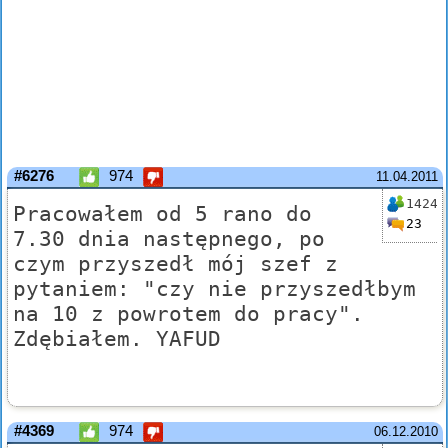
#6276
974
11.04.2011
1424
Pracowałem od 5 rano do
23
7.30 dnia następnego, po
czym przyszedł mój szef z
pytaniem: "czy nie przyszedłbym
na 10 z powrotem do pracy".
Zdębiałem. YAFUD
#4369
974
06.12.2010