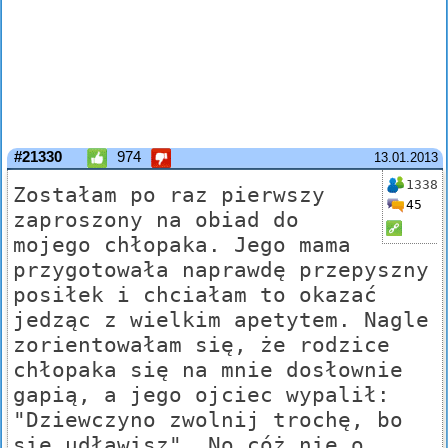
#21330
974
13.01.2013
1338
Zostałam po raz pierwszy
45
zaproszony na obiad do
mojego chłopaka. Jego mama
przygotowała naprawdę przepyszny
posiłek i chciałam to okazać
jedząc z wielkim apetytem. Nagle
zorientowałam się, że rodzice
chłopaka się na mnie dosłownie
gapią, a jego ojciec wypalił:
"Dziewczyno zwolnij trochę, bo
się udławisz". No cóż nie o