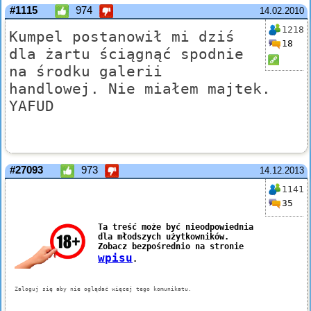
#1115
974
14.02.2010
1218
Kumpel postanowił mi dziś
18
dla żartu ściągnąć spodnie
na środku galerii
handlowej. Nie miałem majtek.
YAFUD
#27093
973
14.12.2013
1141
35