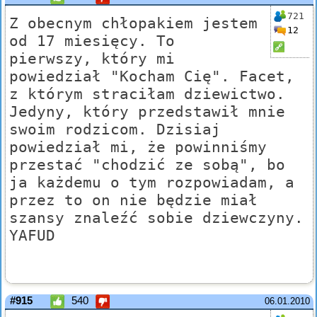
721
Z obecnym chłopakiem jestem
12
od 17 miesięcy. To
pierwszy, który mi
powiedział "Kocham Cię". Facet,
z którym straciłam dziewictwo.
Jedyny, który przedstawił mnie
swoim rodzicom. Dzisiaj
powiedział mi, że powinniśmy
przestać "chodzić ze sobą", bo
ja każdemu o tym rozpowiadam, a
przez to on nie będzie miał
szansy znaleźć sobie dziewczyny.
YAFUD
#915
540
06.01.2010