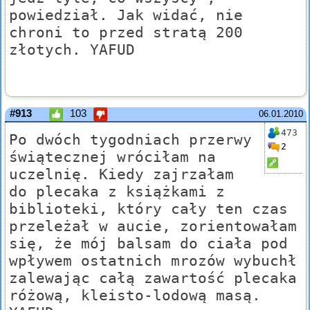
powiedział. Jak widać, nie
chroni to przed stratą 200
złotych. YAFUD
#913
103
06.01.2010
473
Po dwóch tygodniach przerwy
2
świątecznej wróciłam na
uczelnię. Kiedy zajrzałam
do plecaka z książkami z
biblioteki, który cały ten czas
przeleżał w aucie, zorientowałam
się, że mój balsam do ciała pod
wpływem ostatnich mrozów wybuchł
zalewając całą zawartość plecaka
różową, kleisto-lodową masą.