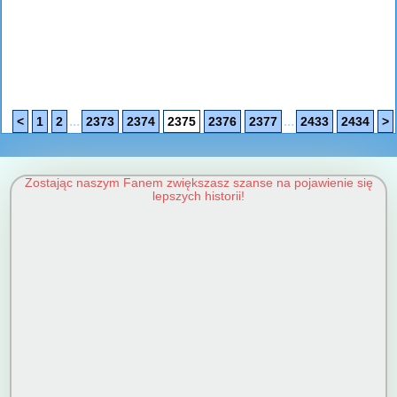
...
...
<
1
2
2373
2374
2375
2376
2377
2433
2434
>
Zostając naszym Fanem zwiększasz szanse na pojawienie się
lepszych historii!