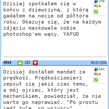
700
Dzisiaj spotkałem się w
8
końcu z dziewczyną, z którą
gadałem na necie od półtora
roku. Okazuje się, że na każdym
zdjęciu maskowała sobie
photoshop'em wąsy. YAFUD
#914
151
06.01.2010
469
Dzisiaj dostałam mandat za
4
prędkość. Prędkościomierz
zepsuł się jakiś czas temu,
a mój ojciec, który jest
mechanikiem, powiedział, że nie
warto go naprawiać. "Po prostu
jedź tyle, co wszyscy",