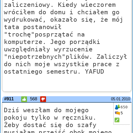
zaliczeniowy. Kiedy wieczorem
wróciłem do domu i chciałem go
wydrukować, okazało się, że mój
tata postanowił
"trochę"posprzątać na
komputerze. Jego porządki
uwzględniały wyrzucenie
"niepotrzebnych"plików. Zaliczył
do nich moje wszystkie prace z
ostatniego semestru. YAFUD
#911
568
05.01.2010
650
Dziś weszłam do mojego
5
pokoju tylko w ręczniku.
Żeby dostać się do szafy
musiałam przejść obok mojego