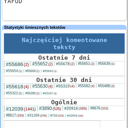
YAFUD
Statystyki śmiesznych tekstów
Najczęściej komentowane
teksty
Ostatnie 7 dni
#55686
#55652
#55678
#55651
#55639
(2)
(2)
(2)
(2)
(1)
#55654
#55606
(1)
#55643
(1)
(1)
Ostatnie 30 dni
#55618
#55630
#55319
#55582
#55488
(4)
(4)
(4)
(4)
(3)
#55322
#55285
(2)
#55347
(2)
(2)
Ogólnie
#12039
#3890
#20916
#8676
(1441)
(526)
(399)
(315)
#8617
#31269
(293)
#716
(258)
#32804
(243)
(216)