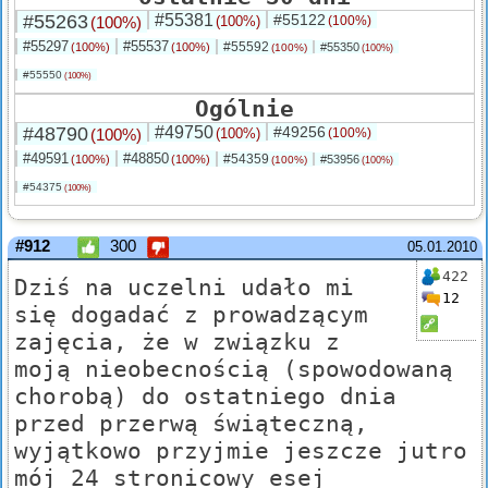
#55263
#55381
#55122
(100%)
(100%)
(100%)
#55297
#55537
#55592
(100%)
(100%)
#55350
(100%)
(100%)
#55550
(100%)
Ogólnie
#48790
#49750
#49256
(100%)
(100%)
(100%)
#49591
#48850
#54359
(100%)
(100%)
#53956
(100%)
(100%)
#54375
(100%)
#912
300
05.01.2010
422
Dziś na uczelni udało mi
12
się dogadać z prowadzącym
zajęcia, że w związku z
moją nieobecnością (spowodowaną
chorobą) do ostatniego dnia
przed przerwą świąteczną,
wyjątkowo przyjmie jeszcze jutro
mój 24 stronicowy esej