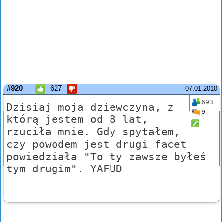
#920
627
07.01.2010
693
Dzisiaj moja dziewczyna, z
9
którą jestem od 8 lat,
rzuciła mnie. Gdy spytałem,
czy powodem jest drugi facet
powiedziała "To ty zawsze byłeś
tym drugim". YAFUD