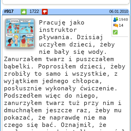
#917
1722
06.01.2010
1940
Pracuję jako
14
instruktor
pływania. Dzisiaj
uczyłem dzieci, żeby
nie bały się wody.
Zanurzałem twarz i puszczałem
bąbelki. Poprosiłem dzieci, żeby
zrobiły to samo i wszystkie, z
wyjątkiem jednego chłopca,
posłusznie wykonały ćwiczenie.
Podszedłem więc do niego,
zanurzyłem twarz tuż przy nim i
dmuchnąłem jeszcze raz, żeby mu
pokazać, że naprawdę nie ma
czego się bać. Oznajmił, że