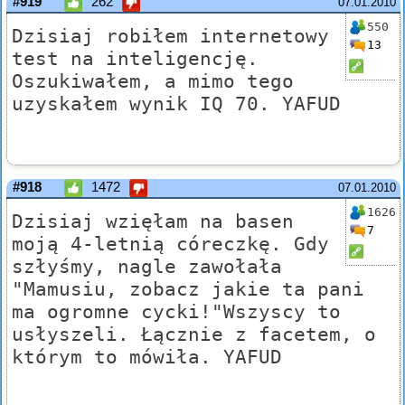
#919
262
07.01.2010
550
Dzisiaj robiłem internetowy
13
test na inteligencję.
Oszukiwałem, a mimo tego
uzyskałem wynik IQ 70. YAFUD
#918
1472
07.01.2010
1626
Dzisiaj wzięłam na basen
7
moją 4-letnią córeczkę. Gdy
szłyśmy, nagle zawołała
"Mamusiu, zobacz jakie ta pani
ma ogromne cycki!"Wszyscy to
usłyszeli. Łącznie z facetem, o
którym to mówiła. YAFUD