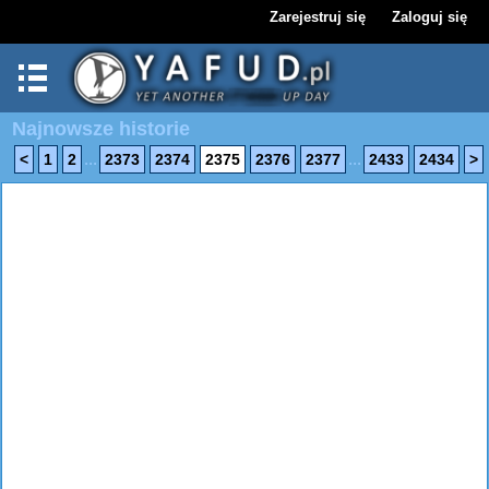
Zarejestruj się
Zaloguj się
Najnowsze historie
...
...
<
1
2
2373
2374
2375
2376
2377
2433
2434
>