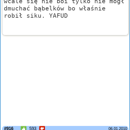
wcale się nie boi tylko nie mógł
dmuchać bąbelków bo właśnie
robił siku. YAFUD
#916
593
06.01.2010