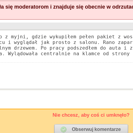
a się moderatorom i znajduje się obecnie w odrzuta
o z myjni, gdzie wykupiłem pełen pakiet z wos
cu i wyglądał jak prosto z salonu. Rano zapar
lnym drzewem. Po pracy podszedłem do auta i z
a. Wylądowała centralnie na klamce od strony 
Nie chcesz, aby coś ci umknęło?