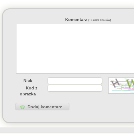
55422
Peppone
napisał(a
04 Lipca, 2026 15:02
55322
wasp
napisał(a)
ko
03 Lipca, 2026 15:31
55322
zdziwiony
napisał
03 Lipca, 2026 10:41
Komentarz
(10-4000 znaków)
55319
Grejon
napisał(a)
02 Lipca, 2026 13:57
55347
Bzhevxh
napisał(a
02 Lipca, 2026 11:46
55319
Alice
napisał(a)
ko
02 Lipca, 2026 10:42
55319
Grejon
napisał(a)
02 Lipca, 2026 06:10
55391
Szejk Wave
napisa
01 Lipca, 2026 15:19
Nick
Kod z
obrazka