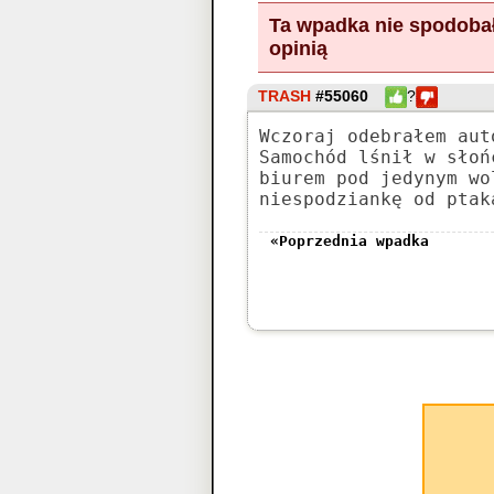
Ta wpadka nie spodobał
opinią
TRASH
#55060
?
Wczoraj odebrałem aut
Samochód lśnił w słoń
biurem pod jedynym wo
niespodziankę od ptak
«Poprzednia wpadka