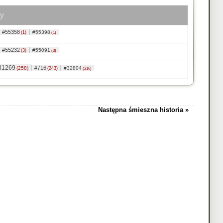
y
#55358
#55398
(1)
(1)
#55232
#55091
(3)
(3)
31269
#716
(258)
#32804
(243)
(216)
Następna śmieszna historia »