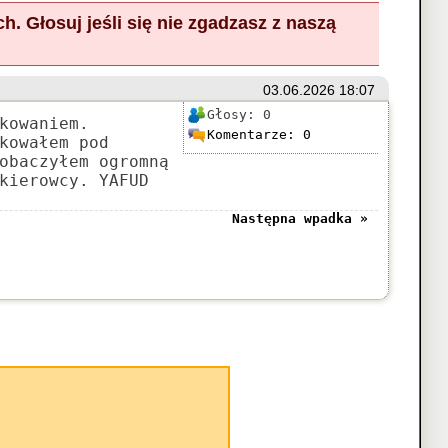
ch.
Głosuj
jeśli się nie zgadzasz z naszą
03.06.2026 18:07
Głosy:
0
kowaniem.
Komentarze:
0
kowałem pod
obaczyłem ogromną
kierowcy. YAFUD
Następna wpadka »