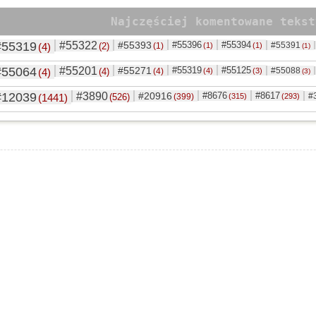
Najczęściej komentowane tekst
#55319
#55322
#55393
#55396
#55394
#55391
(4)
(2)
(1)
(1)
(1)
(1)
#55064
#55201
#55271
#55319
#55125
#55088
(4)
(4)
(4)
(4)
(3)
(3)
#12039
#3890
#20916
#8676
#8617
#
(1441)
(526)
(399)
(315)
(293)