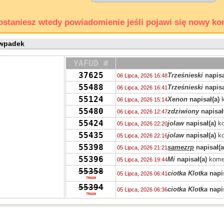
ostaniesz wtedy powiadomienie jeśli pojawi się nowy ko
 wpadek
YAFUD #
37625
Trześnieski
napisa
06 Lipca, 2026 16:48
55488
Trześnieski
napisa
06 Lipca, 2026 16:41
55124
Xenon
napisał(a)
k
06 Lipca, 2026 15:14
55480
zdziwiony
napisał
06 Lipca, 2026 12:47
55424
jolaw
napisał(a)
ko
05 Lipca, 2026 22:20
55435
jolaw
napisał(a)
ko
05 Lipca, 2026 22:16
55398
samezrp
napisał(a
05 Lipca, 2026 21:21
55396
Mi
napisał(a)
kome
05 Lipca, 2026 19:44
55358
ciotka Klotka
napis
05 Lipca, 2026 06:41
TRASH
55394
ciotka Klotka
napis
05 Lipca, 2026 06:36
TRASH
55319
Peppone
napisał(a
04 Lipca, 2026 15:04
55393
Peppone
napisał(a
04 Lipca, 2026 15:03