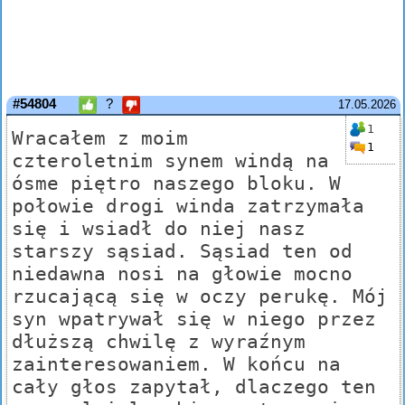
#54804
?
17.05.2026
1
Wracałem z moim
1
czteroletnim synem windą na
ósme piętro naszego bloku. W
połowie drogi winda zatrzymała
się i wsiadł do niej nasz
starszy sąsiad. Sąsiad ten od
niedawna nosi na głowie mocno
rzucającą się w oczy perukę. Mój
syn wpatrywał się w niego przez
dłuższą chwilę z wyraźnym
zainteresowaniem. W końcu na
cały głos zapytał, dlaczego ten