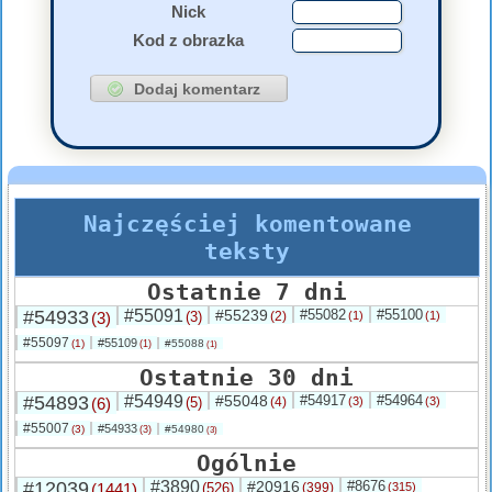
Nick
Kod z obrazka
Najczęściej komentowane
teksty
Ostatnie 7 dni
#54933
#55091
#55239
#55082
#55100
(3)
(3)
(2)
(1)
(1)
#55097
#55109
(1)
#55088
(1)
(1)
Ostatnie 30 dni
#54893
#54949
#55048
#54917
#54964
(6)
(5)
(4)
(3)
(3)
#55007
#54933
(3)
#54980
(3)
(3)
Ogólnie
#12039
#3890
#20916
#8676
(1441)
(526)
(399)
(315)