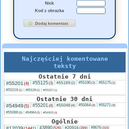
Nick
Kod z obrazka
Najczęściej komentowane
teksty
Ostatnie 7 dni
#55201
#55125
#55189
#55190
#55175
(4)
(3)
(2)
(2)
(1)
#55216
#55128
(1)
#55207
(1)
(1)
Ostatnie 30 dni
#54949
#55201
#55048
#55064
#55271
(5)
(4)
(4)
(4)
(4)
#55088
#54964
(3)
#54933
(3)
(3)
Ogólnie
#12039
#3890
#20916
#8676
(1441)
(526)
(399)
(315)