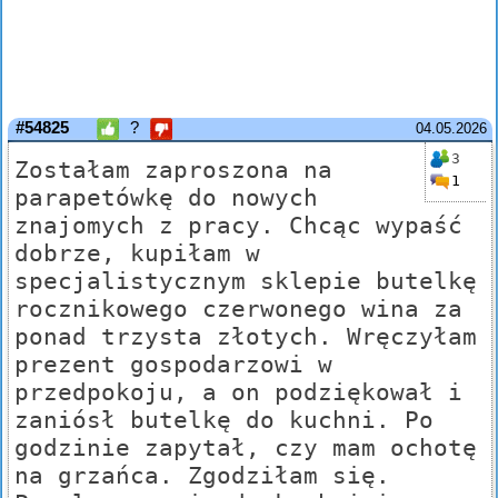
#54825
?
04.05.2026
3
Zostałam zaproszona na
1
parapetówkę do nowych
znajomych z pracy. Chcąc wypaść
dobrze, kupiłam w
specjalistycznym sklepie butelkę
rocznikowego czerwonego wina za
ponad trzysta złotych. Wręczyłam
prezent gospodarzowi w
przedpokoju, a on podziękował i
zaniósł butelkę do kuchni. Po
godzinie zapytał, czy mam ochotę
na grzańca. Zgodziłam się.