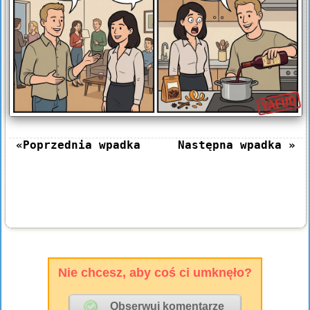
«Poprzednia wpadka
Następna wpadka »
Nie chcesz, aby coś ci umknęło?