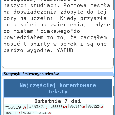
naszych studiach. Rozmowa zeszła
na doświadczenia zdobyte do tej
pory na uczelni. Kiedy przyszła
moja kolej na zwierzenia, jedyne
co miałem "ciekawego"do
powiedziałem to to, że zacząłem
nosić t-shirty w serek i są one
bardzo wygodne. YAFUD
Statystyki śmiesznych tekstów
Najczęściej komentowane
teksty
Ostatnie 7 dni
#55319
#55382
#55366
#55347
#55322
(3)
(2)
(2)
(2)
(1)
#55391
#55336
(1)
#55447
(1)
(0)