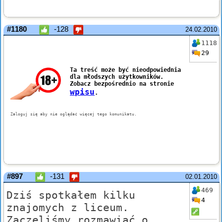
#1180
-128
24.02.2010
1118
29
#897
-131
02.01.2010
469
Dziś spotkałem kilku
4
znajomych z liceum.
Zaczęliśmy rozmawiać o