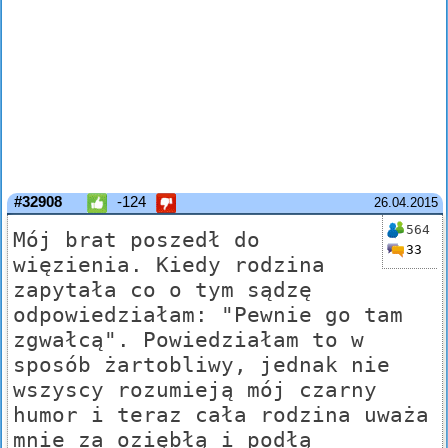
#32908
-124
26.04.2015
564
Mój brat poszedł do
33
więzienia. Kiedy rodzina
zapytała co o tym sądzę
odpowiedziałam: "Pewnie go tam
zgwałcą". Powiedziałam to w
sposób żartobliwy, jednak nie
wszyscy rozumieją mój czarny
humor i teraz cała rodzina uważa
mnie za oziębłą i podłą