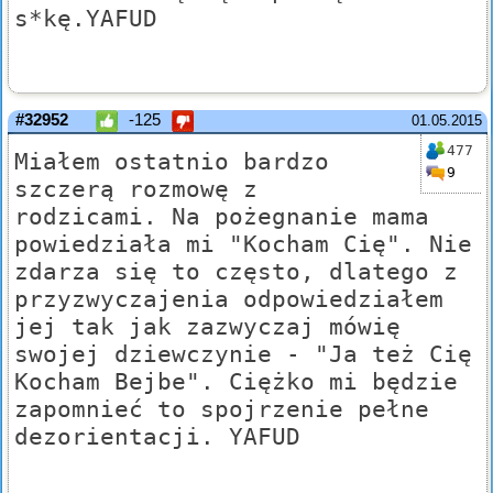
s*kę.YAFUD
#32952
-125
01.05.2015
477
Miałem ostatnio bardzo
9
szczerą rozmowę z
rodzicami. Na pożegnanie mama
powiedziała mi "Kocham Cię". Nie
zdarza się to często, dlatego z
przyzwyczajenia odpowiedziałem
jej tak jak zazwyczaj mówię
swojej dziewczynie - "Ja też Cię
Kocham Bejbe". Ciężko mi będzie
zapomnieć to spojrzenie pełne
dezorientacji. YAFUD