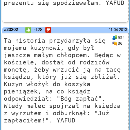
prezentu się spodziewałam. YAFUD
#23202
-128
11.04.2013
954
Ta historia przydarzyła się
36
mojemu kuzynowi, gdy był
jeszcze małym chłopcem. Będąc w
kościele, dostał od rodziców
monetę, żeby wrzucić ją na tacę
księdzu, który już się zbliżał.
Kuzyn włożył do koszyka
pieniążek, na co ksiądz
odpowiedział: "Bóg zapłać".
Wtedy malec spojrzał na księdza
z wyrzutem i odburknął: "Już
zapłaciłem!". YAFUD