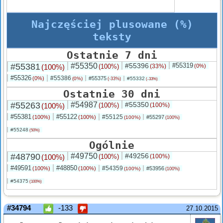
Najczęściej plusowane (%)
teksty
Ostatnie 7 dni
#55381
#55350
#55396
#55319
(100%)
(100%)
(33%)
(0%)
#55326
#55386
(0%)
#55375
(0%)
#55332
(-33%)
(-33%)
Ostatnie 30 dni
#55263
#54987
#55350
(100%)
(100%)
(100%)
#55381
#55122
#55125
(100%)
(100%)
#55297
(100%)
(100%)
#55248
(50%)
Ogólnie
#48790
#49750
#49256
(100%)
(100%)
(100%)
#49591
#48850
#54359
(100%)
(100%)
#53956
(100%)
(100%)
#54375
(100%)
#34794
-133
27.10.2015