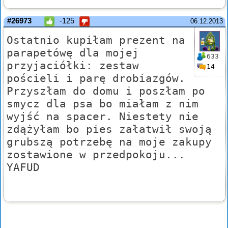
#26973
-125
06.12.2013
Ostatnio kupiłam prezent na
parapetówę dla mojej
633
przyjaciółki: zestaw
14
pościeli i parę drobiazgów.
Przyszłam do domu i poszłam po
smycz dla psa bo miałam z nim
wyjść na spacer. Niestety nie
zdążyłam bo pies załatwił swoją
grubszą potrzebę na moje zakupy
zostawione w przedpokoju...
YAFUD