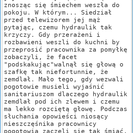
znosząc się śmiechem weszła do
pokoju. W którym... Siedział
przed telewizorem jej mąż
pytając, czemu hydraulik tak
krzyczy. Gdy przerażeni i
rozbawieni weszli do kuchni by
przeprosić pracownika za pomyłkę
zobaczyli, że facet
"podskakując"walnął się głową o
szafkę tak niefortunnie, że
zemdlał. Mało tego, gdy wezwali
pogotowie musieli wyjaśnić
sanitariuszom dlaczego hydraulik
zemdlał pod ich zlewem i czemu
ma lekko rozciętą głowę. Podczas
słuchania opowieści niosący
nieszczęśnika pracownicy
pogotowia zaczęli się tak śmiać,