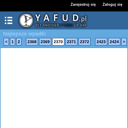
Zarejestruj się
Zaloguj się
Najlepsze wpadki
...
...
<
1
2
2368
2369
2370
2371
2372
2423
2424
>