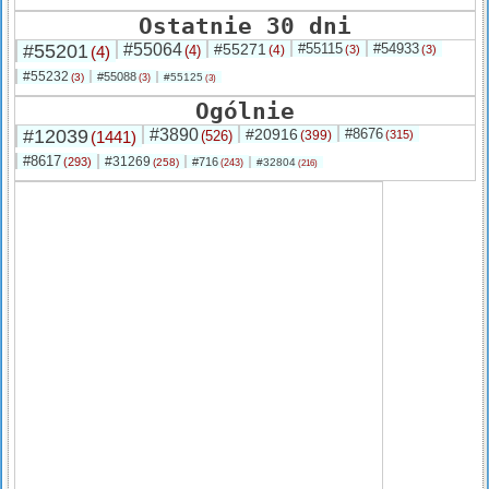
Ostatnie 30 dni
#55201
#55064
#55271
#55115
#54933
(4)
(4)
(4)
(3)
(3)
#55232
#55088
(3)
#55125
(3)
(3)
Ogólnie
#12039
#3890
#20916
#8676
(1441)
(526)
(399)
(315)
#8617
#31269
(293)
#716
(258)
#32804
(243)
(216)