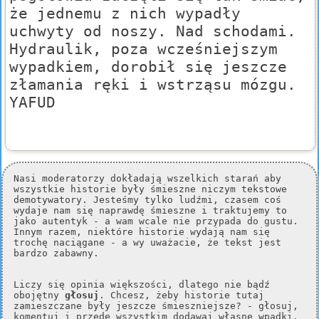
że jednemu z nich wypadły
uchwyty od noszy. Nad schodami.
Hydraulik, poza wcześniejszym
wypadkiem, dorobił się jeszcze
złamania ręki i wstrząsu mózgu.
YAFUD
Nasi moderatorzy dokładają wszelkich starań aby
wszystkie historie były śmieszne niczym tekstowe
demotywatory. Jesteśmy tylko ludźmi, czasem coś
wydaje nam się naprawdę śmieszne i traktujemy to
jako autentyk - a wam wcale nie przypada do gustu.
Innym razem, niektóre historie wydają nam się
trochę naciągane - a wy uważacie, że tekst jest
bardzo zabawny.
Liczy się opinia większości, dlatego nie bądź
obojętny
głosuj
. Chcesz, żeby historie tutaj
zamieszczane były jeszcze śmieszniejsze? - głosuj,
komentuj i przede wszystkim dodawaj własne wpadki.