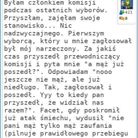
Byłam członkiem komisji
podczas ostatnich wyborów.
421
Przyszłam, zajęłam swoje
8
stanowisko... Nic
nadzwyczajnego. Pierwszym
wyborcą, który u mnie zagłosował
był mój narzeczony. Za jakiś
czas przyszedł przewodniczący
komisji i pyta mnie "a mąż już
poszedł?". Odpowiadam "nooo
jeszcze nie mąż, ale już
niedługo. Tak, zagłosował i
poszedł. Yyy to kiedy pan
przyszedł, że widział nas
razem?". Facet, gdy poskromił
już atak śmiechu, wydusił "nie
pani mąż tylko mąż zaufania
(pilnuje prawidłowego przebiegu