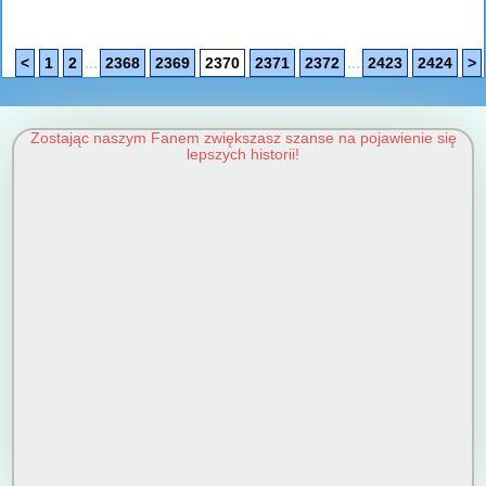
...
...
<
1
2
2368
2369
2370
2371
2372
2423
2424
>
Zostając naszym Fanem zwiększasz szanse na pojawienie się
lepszych historii!