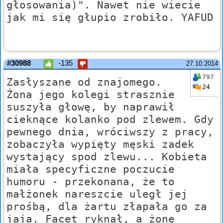
głosowania)". Nawet nie wiecie
jak mi się głupio zrobiło. YAFUD
#30988
-135
27.10.2014
797
Zasłyszane od znajomego.
24
Żona jego kolegi strasznie
suszyła głowę, by naprawił
cieknące kolanko pod zlewem. Gdy
pewnego dnia, wróciwszy z pracy,
zobaczyła wypięty męski zadek
wystający spod zlewu... Kobieta
miała specyficzne poczucie
humoru - przekonana, że to
małżonek nareszcie uległ jej
prośbą, dla żartu złapała go za
jaja. Facet ryknął, a żonę