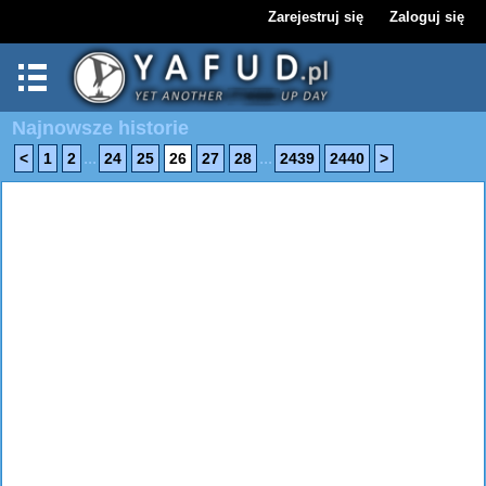
Zarejestruj się
Zaloguj się
Najnowsze historie
...
...
<
1
2
24
25
26
27
28
2439
2440
>