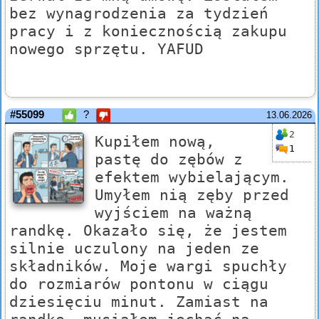
bez wynagrodzenia za tydzień
pracy i z koniecznością zakupu
nowego sprzętu. YAFUD
#55099
?
13.06.2026
2
Kupiłem nową,
1
pastę do zębów z
efektem wybielającym.
Umyłem nią zęby przed
wyjściem na ważną
randkę. Okazało się, że jestem
silnie uczulony na jeden ze
składników. Moje wargi spuchły
do rozmiarów pontonu w ciągu
dziesięciu minut. Zamiast na