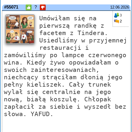
#55071
?
12.06.2026
3
Umówiłam się na
2
pierwszą randkę z
facetem z Tindera.
Usiedliśmy w przyjemnej
restauracji i
zamówiliśmy po lampce czerwonego
wina. Kiedy żywo opowiadałam o
swoich zainteresowaniach,
niechcący strąciłam dłonią jego
pełny kieliszek. Cały trunek
wylał się centralnie na jego
nową, białą koszulę. Chłopak
zapłacił za siebie i wyszedł bez
słowa. YAFUD.