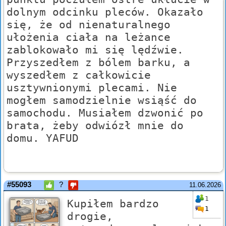
dolnym odcinku pleców. Okazało
się, że od nienaturalnego
ułożenia ciała na leżance
zablokowało mi się lędźwie.
Przyszedłem z bólem barku, a
wyszedłem z całkowicie
usztywnionymi plecami. Nie
mogłem samodzielnie wsiąść do
samochodu. Musiałem dzwonić po
brata, żeby odwiózł mnie do
domu. YAFUD
#55093
?
11.06.2026
1
Kupiłem bardzo
1
drogie,