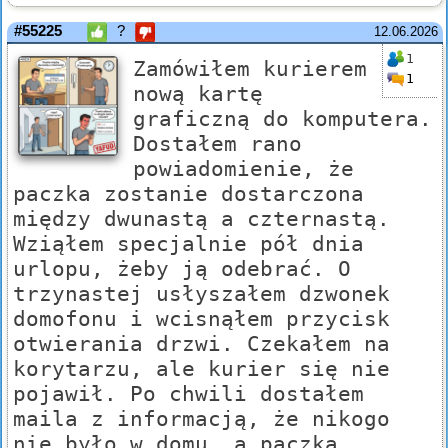
#55225
?
12.06.2026
1
Zamówiłem kurierem
1
nową kartę
graficzną do komputera.
Dostałem rano
powiadomienie, że
paczka zostanie dostarczona
między dwunastą a czternastą.
Wziąłem specjalnie pół dnia
urlopu, żeby ją odebrać. O
trzynastej usłyszałem dzwonek
domofonu i wcisnąłem przycisk
otwierania drzwi. Czekałem na
korytarzu, ale kurier się nie
pojawił. Po chwili dostałem
maila z informacją, że nikogo
nie było w domu, a paczka