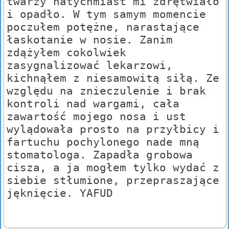
twarzy natychmiast mi zdrętwiało
i opadło. W tym samym momencie
poczułem potężne, narastające
łaskotanie w nosie. Zanim
zdążyłem cokolwiek
zasygnalizować lekarzowi,
kichnąłem z niesamowitą siłą. Ze
względu na znieczulenie i brak
kontroli nad wargami, cała
zawartość mojego nosa i ust
wylądowała prosto na przyłbicy i
fartuchu pochylonego nade mną
stomatologa. Zapadła grobowa
cisza, a ja mogłem tylko wydać z
siebie stłumione, przepraszające
jęknięcie. YAFUD