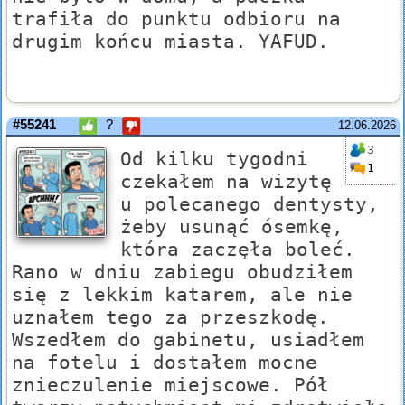
trafiła do punktu odbioru na
drugim końcu miasta. YAFUD.
#55241
?
12.06.2026
3
Od kilku tygodni
1
czekałem na wizytę
u polecanego dentysty,
żeby usunąć ósemkę,
która zaczęła boleć.
Rano w dniu zabiegu obudziłem
się z lekkim katarem, ale nie
uznałem tego za przeszkodę.
Wszedłem do gabinetu, usiadłem
na fotelu i dostałem mocne
znieczulenie miejscowe. Pół