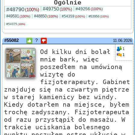
Ogólnie
#48790
#49750
#49256
(100%)
(100%)
(100%)
#49591
#48850
#54359
(100%)
(100%)
#53956
(100%)
(100%)
#54375
(100%)
#55082
?
11.06.2026
1
Od kilku dni bolał
1
mnie bark, więc
poszedłem na umówioną
wizytę do
fizjoterapeuty. Gabinet
znajduje się na czwartym piętrze
w starej kamienicy bez windy.
Kiedy dotarłem na miejsce, byłem
trochę zadyszany. Fizjoterapeuta
od razu przystąpił do masażu. W
trakcie uciskania bolesnego
punktu poczułem ostre ukłucie w