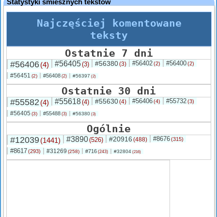
Statystyki śmiesznych tekstów
Najczęściej komentowane
teksty
Ostatnie 7 dni
#56406
#56405
#56380
#56402
#56400
(4)
(3)
(3)
(2)
(2)
#56451
#56408
(2)
#56397
(2)
(2)
Ostatnie 30 dni
#55582
#55618
#55630
#56406
#55732
(4)
(4)
(4)
(4)
(3)
#56405
#55488
(3)
#56380
(3)
(3)
Ogólnie
#12039
#3890
#20916
#8676
(1441)
(526)
(488)
(315)
#8617
#31269
(293)
#716
(258)
#32804
(243)
(216)