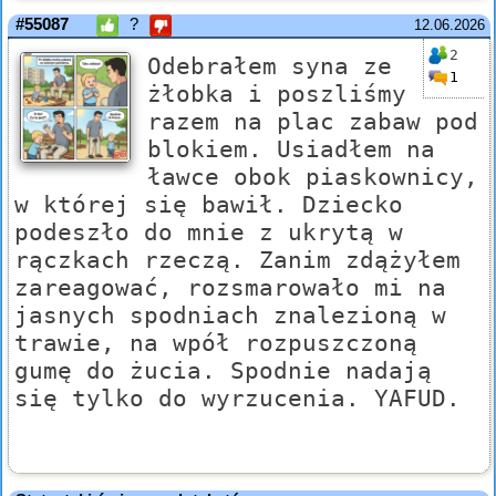
#55087
?
12.06.2026
2
Odebrałem syna ze
1
żłobka i poszliśmy
razem na plac zabaw pod
blokiem. Usiadłem na
ławce obok piaskownicy,
w której się bawił. Dziecko
podeszło do mnie z ukrytą w
rączkach rzeczą. Zanim zdążyłem
zareagować, rozsmarowało mi na
jasnych spodniach znalezioną w
trawie, na wpół rozpuszczoną
gumę do żucia. Spodnie nadają
się tylko do wyrzucenia. YAFUD.