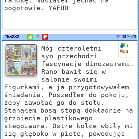
randkę, musiałem jechać na
pogotowie. YAFUD
#55232
?
12.06.2026
1
Mój czteroletni
3
syn przechodzi
fascynację dinozaurami.
Rano bawił się w
salonie swoimi
figurkami, a ja przygotowywałem
śniadanie. Poszedłem do pokoju,
żeby zawołać go do stołu.
Stanąłem bosą stopą dokładnie na
grzbiecie plastikowego
stegozaura. Ostre kolce wbiły mi
się głęboko w piętę, powodując