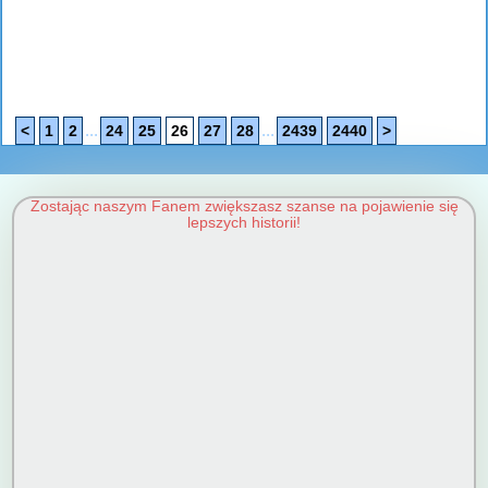
...
...
<
1
2
24
25
26
27
28
2439
2440
>
Zostając naszym Fanem zwiększasz szanse na pojawienie się
lepszych historii!