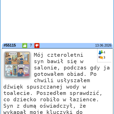
#55115
?
13.06.2026
4
Mój czteroletni
3
syn bawił się w
salonie, podczas gdy ja
gotowałem obiad. Po
chwili usłyszałem
dźwięk spuszczanej wody w
toalecie. Poszedłem sprawdzić,
co dziecko robiło w łazience.
Syn z dumą oświadczył, że
wykąpał moje kluczyki do