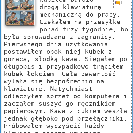
1
drogą klawiaturę
mechaniczną do pracy.
Czekałem na przesyłkę
ponad trzy tygodnie, bo
była sprowadzana z zagranicy.
Pierwszego dnia użytkowania
postawiłem obok niej kubek z
gorącą, słodką kawą. Sięgałem po
długopis i przypadkowo trąciłem
kubek łokciem. Cała zawartość
wylała się bezpośrednio na
klawiaturę. Natychmiast
odłączyłem sprzęt od komputera i
zacząłem suszyć go ręcznikiem
papierowym. Kawa z cukrem weszła
jednak głęboko pod przełączniki.
Próbowałem wyczyścić każdy