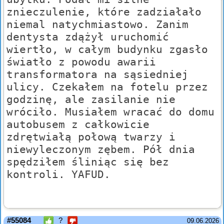
znieczulenie, które zadziałało
niemal natychmiastowo. Zanim
dentysta zdążył uruchomić
wiertło, w całym budynku zgasło
światło z powodu awarii
transformatora na sąsiedniej
ulicy. Czekałem na fotelu przez
godzinę, ale zasilanie nie
wróciło. Musiałem wracać do domu
autobusem z całkowicie
zdrętwiałą połową twarzy i
niewyleczonym zębem. Pół dnia
spędziłem śliniąc się bez
kontroli. YAFUD.
#55084
?
09.06.2026