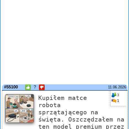
#55100
?
11.06.2026
3
Kupiłem matce
1
robota
sprzątającego na
święta. Oszczędzałem na
ten model premium przez