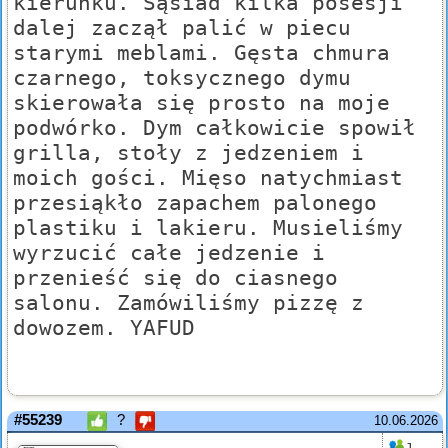
kierunku. Sąsiad kilka posesji
dalej zaczął palić w piecu
starymi meblami. Gęsta chmura
czarnego, toksycznego dymu
skierowała się prosto na moje
podwórko. Dym całkowicie spowił
grilla, stoły z jedzeniem i
moich gości. Mięso natychmiast
przesiąkło zapachem palonego
plastiku i lakieru. Musieliśmy
wyrzucić całe jedzenie i
przenieść się do ciasnego
salonu. Zamówiliśmy pizzę z
dowozem. YAFUD
#55239
?
10.06.2026
1