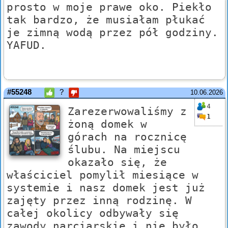
prosto w moje prawe oko. Piekło
tak bardzo, że musiałam płukać
je zimną wodą przez pół godziny.
YAFUD.
#55248
?
10.06.2026
4
Zarezerwowaliśmy z
1
żoną domek w
górach na rocznicę
ślubu. Na miejscu
okazało się, że
właściciel pomylił miesiące w
systemie i nasz domek jest już
zajęty przez inną rodzinę. W
całej okolicy odbywały się
zawody narciarskie i nie było