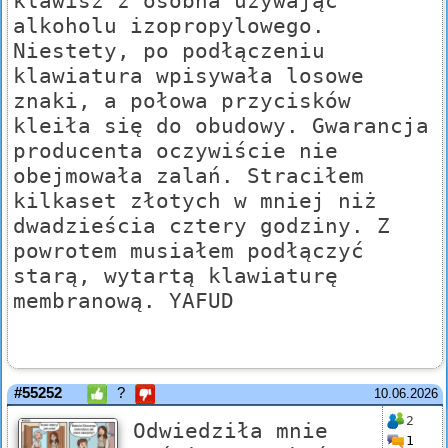
klawisz z osobna używając
alkoholu izopropylowego.
Niestety, po podłączeniu
klawiatura wpisywała losowe
znaki, a połowa przycisków
kleiła się do obudowy. Gwarancja
producenta oczywiście nie
obejmowała zalań. Straciłem
kilkaset złotych w mniej niż
dwadzieścia cztery godziny. Z
powrotem musiałem podłączyć
starą, wytartą klawiaturę
membranową. YAFUD
#55252
?
10.06.2026
2
Odwiedziła mnie
1