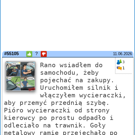
#55105
?
11.06.2026
3
Rano wsiadłem do
1
samochodu, żeby
pojechać na zakupy.
Uruchomiłem silnik i
włączyłem wycieraczki,
aby przemyć przednią szybę.
Pióro wycieraczki od strony
kierowcy po prostu odpadło i
odleciało na trawnik. Goły
metalowy ramię przejechało po