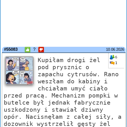
#55083
?
10.06.2026
6
Kupiłam drogi żel
1
pod prysznic o
zapachu cytrusów. Rano
weszłam do kabiny i
chciałam umyć ciało
przed pracą. Mechanizm pompki w
butelce był jednak fabrycznie
uszkodzony i stawiał dziwny
opór. Nacisnęłam z całej siły, a
dozownik wystrzelił gęsty żel