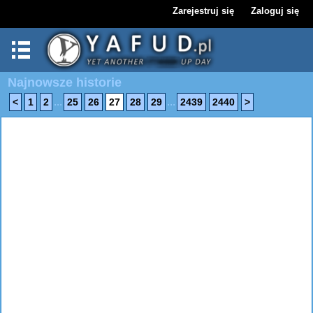
Zarejestruj się
Zaloguj się
Najnowsze historie
...
...
<
1
2
25
26
27
28
29
2439
2440
>