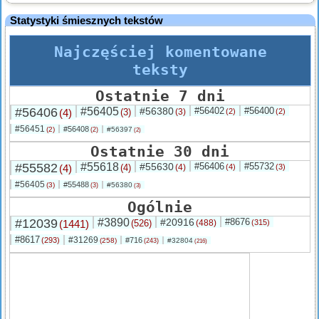
Statystyki śmiesznych tekstów
Najczęściej komentowane
teksty
Ostatnie 7 dni
#56406
#56405
#56380
#56402
#56400
(4)
(3)
(3)
(2)
(2)
#56451
#56408
(2)
#56397
(2)
(2)
Ostatnie 30 dni
#55582
#55618
#55630
#56406
#55732
(4)
(4)
(4)
(4)
(3)
#56405
#55488
(3)
#56380
(3)
(3)
Ogólnie
#12039
#3890
#20916
#8676
(1441)
(526)
(488)
(315)
#8617
#31269
(293)
#716
(258)
#32804
(243)
(216)