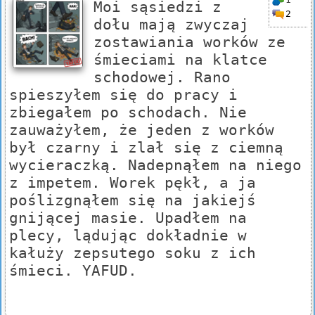
Moi sąsiedzi z
2
dołu mają zwyczaj
zostawiania worków ze
śmieciami na klatce
schodowej. Rano
spieszyłem się do pracy i
zbiegałem po schodach. Nie
zauważyłem, że jeden z worków
był czarny i zlał się z ciemną
wycieraczką. Nadepnąłem na niego
z impetem. Worek pękł, a ja
poślizgnąłem się na jakiejś
gnijącej masie. Upadłem na
plecy, lądując dokładnie w
kałuży zepsutego soku z ich
śmieci. YAFUD.