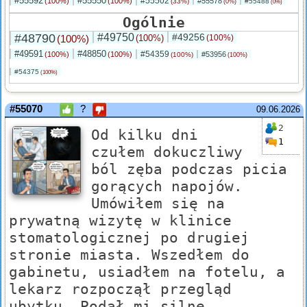
#55592
#55550
#55502
(100%)
(100%)
#55578
(33%)
#55488
(0%)
(0%)
Ogólnie
#48790
#49750
#49256
(100%)
(100%)
(100%)
#49591
#48850
#54359
(100%)
(100%)
#53956
(100%)
(100%)
#54375
(100%)
#55070
?
09.06.2026
2
Od kilku dni
1
czułem dokuczliwy
ból zęba podczas picia
gorących napojów.
Umówiłem się na
prywatną wizytę w klinice
stomatologicznej po drugiej
stronie miasta. Wszedłem do
gabinetu, usiadłem na fotelu, a
lekarz rozpoczął przegląd
ubytku. Podał mi silne