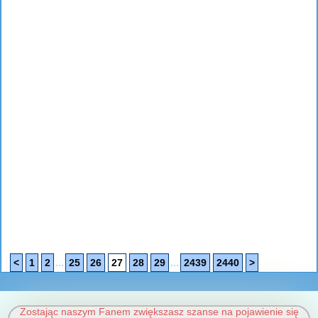
...
...
<
1
2
25
26
27
28
29
2439
2440
>
Zostając naszym Fanem zwiększasz szanse na pojawienie się