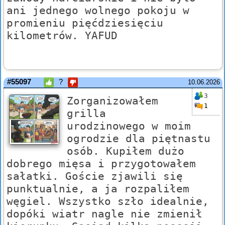
ani jednego wolnego pokoju w
promieniu pięćdziesięciu
kilometrów. YAFUD
#55097
?
10.06.2026
3
Zorganizowałem
1
grilla
urodzinowego w moim
ogrodzie dla piętnastu
osób. Kupiłem dużo
dobrego mięsa i przygotowałem
sałatki. Goście zjawili się
punktualnie, a ja rozpaliłem
węgiel. Wszystko szło idealnie,
dopóki wiatr nagle nie zmienił