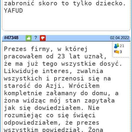
zabronić skoro to tylko dziecko.
YAFUD
#47348
?
02.04.2022
21
Prezes firmy, w której
3
pracowałem od 23 lat uznał,
że ma już tego wszystkie dosyć.
Likwiduje interes, zwalnia
wszystkich i przenosi się na
starość do Azji. Wróciłem
kompletnie załamany do domu, a
żona widząc mój stan zapytała
jak się dowiedziałem. Nie
rozumiejąc co się święci
odpowiedziałem, że prezes
wszystkim powiedział. Żona