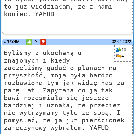
to już wiedziałam, że z nami
koniec. YAFUD
#47349
?
02.04.2022
10
Byliśmy z ukochaną u
4
znajomych i kiedy
zaczęliśmy gadać o planach na
przyszłość, moja była bardzo
rozbawiona tym jak widzę nas za
parę lat. Zapytana co ją tak
bawi roześmiała się jeszcze
bardziej i uznała, że przecież
nie wytrzymamy tyle ze sobą. I
pomyśleć, że ja już pierścionek
zaręczynowy wybrałem. YAFUD