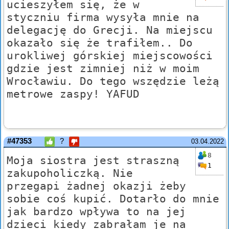
ucieszyłem się, że w
styczniu firma wysyła mnie na
delegację do Grecji. Na miejscu
okazało się że trafiłem.. Do
urokliwej górskiej miejscowości
gdzie jest zimniej niż w moim
Wrocławiu. Do tego wszędzie leżą
metrowe zaspy! YAFUD
#47353
?
03.04.2022
8
Moja siostra jest straszną
1
zakupoholiczką. Nie
przegapi żadnej okazji żeby
sobie coś kupić. Dotarło do mnie
jak bardzo wpływa to na jej
dzieci kiedy zabrałam je na