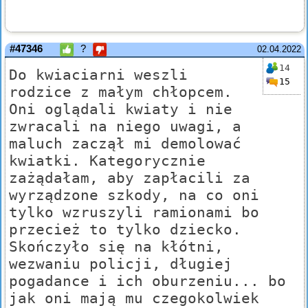
#47346
?
02.04.2022
14
Do kwiaciarni weszli
15
rodzice z małym chłopcem.
Oni oglądali kwiaty i nie
zwracali na niego uwagi, a
maluch zaczął mi demolować
kwiatki. Kategorycznie
zażądałam, aby zapłacili za
wyrządzone szkody, na co oni
tylko wzruszyli ramionami bo
przecież to tylko dziecko.
Skończyło się na kłótni,
wezwaniu policji, długiej
pogadance i ich oburzeniu... bo
jak oni mają mu czegokolwiek