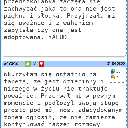
przedszkolanka zaczęła się
zachwycać jaka to ona nie jest
piękna i słodka. Przyjrzała mi
się uważnie i z wahaniem
zapytała czy ona jest
adoptowana. YAFUD
#47342
?
01.04.2022
16
Wkurzyłam się ostatnio na
28
faceta, że jest dziecinny i
niczego w życiu nie traktuje
poważnie. Przerwał mi w pewnym
momencie i podłożył swoją stopę
prosto pod mój nos. Zdecydowanym
tonem ogłosił, że nie zamierza
kontynuować naszej rozmowy