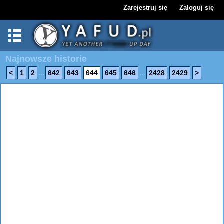
Zarejestruj się
Zaloguj się
Najnowsze historie
...
...
<
1
2
642
643
644
645
646
2428
2429
>