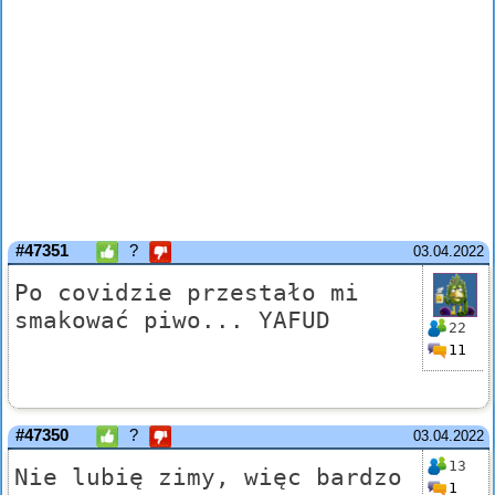
#47351
?
03.04.2022
Po covidzie przestało mi
smakować piwo... YAFUD
22
11
#47350
?
03.04.2022
13
Nie lubię zimy, więc bardzo
1