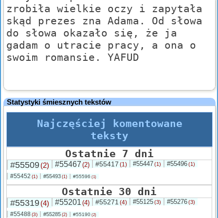
zrobiła wielkie oczy i zapytała
skąd prezes zna Adama. Od słowa
do słowa okazało się, że ja
gadam o utracie pracy, a ona o
swoim romansie. YAFUD
Statystyki śmiesznych tekstów
Najczęściej komentowane
teksty
Ostatnie 7 dni
#55509
#55467
#55417
#55447
#55496
(2)
(2)
(1)
(1)
(1)
#55452
#55493
(1)
#55596
(1)
(1)
Ostatnie 30 dni
#55319
#55201
#55271
#55125
#55276
(4)
(4)
(4)
(3)
(3)
#55488
#55285
(3)
#55190
(2)
(2)