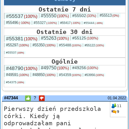
Ostatnie 7 dni
#55537
#55550
#55502
#55513
(100%)
(100%)
(33%)
(0%)
#55496
#55327
(-100%)
#55417
(-100%)
#55444
(-100%)
(-100%)
Ostatnie 30 dni
#55381
#55263
#55125
(100%)
(100%)
(100%)
#55297
#55350
#55488
(100%)
(100%)
#55122
(100%)
(100%)
#55537
(100%)
Ogólnie
#48790
#49750
#49256
(100%)
(100%)
(100%)
#49591
#48850
#54359
(100%)
(100%)
#53956
(100%)
(100%)
#54375
(100%)
#47344
?
01.04.2022
11
Pierwszy dzień przedszkola
9
córki. Kiedy ją
odprowadzałam pani