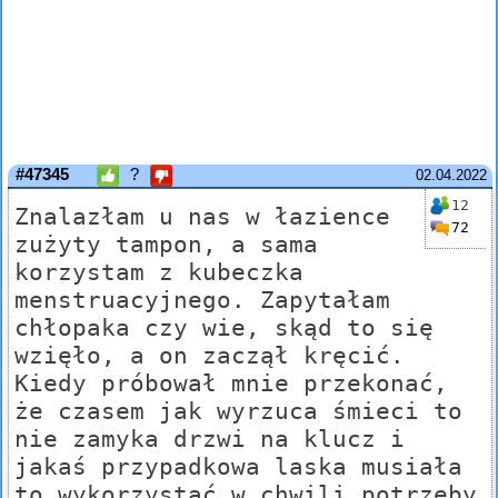
#47345
?
02.04.2022
12
Znalazłam u nas w łazience
72
zużyty tampon, a sama
korzystam z kubeczka
menstruacyjnego. Zapytałam
chłopaka czy wie, skąd to się
wzięło, a on zaczął kręcić.
Kiedy próbował mnie przekonać,
że czasem jak wyrzuca śmieci to
nie zamyka drzwi na klucz i
jakaś przypadkowa laska musiała
to wykorzystać w chwili potrzeby