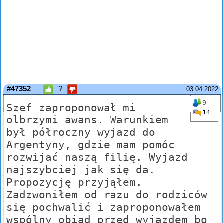
#47352
?
03.04.2022
9
Szef zaproponował mi
14
olbrzymi awans. Warunkiem
był półroczny wyjazd do
Argentyny, gdzie mam pomóc
rozwijać naszą filię. Wyjazd
najszybciej jak się da.
Propozycję przyjąłem.
Zadzwoniłem od razu do rodziców
się pochwalić i zaproponowałem
wspólny obiad przed wyjazdem bo