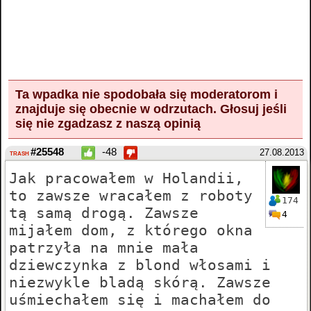
Ta wpadka nie spodobała się moderatorom i
znajduje się obecnie w odrzutach.
Głosuj
jeśli
się nie zgadzasz z naszą opinią
#25548
-48
27.08.2013
TRASH
Jak pracowałem w Holandii,
to zawsze wracałem z roboty
174
tą samą drogą. Zawsze
4
mijałem dom, z którego okna
patrzyła na mnie mała
dziewczynka z blond włosami i
niezwykle bladą skórą. Zawsze
uśmiechałem się i machałem do