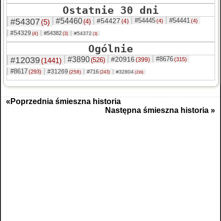
Ostatnie 30 dni
#54307
#54460
#54427
#54445
#54441
(5)
(4)
(4)
(4)
(4)
#54329
#54382
(4)
#54372
(3)
(3)
Ogólnie
#12039
#3890
#20916
#8676
(1441)
(526)
(399)
(315)
#8617
#31269
(293)
#716
(258)
#32804
(243)
(216)
«Poprzednia śmieszna historia
Następna śmieszna historia »