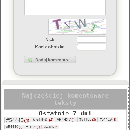
Nick
Kod z obrazka
Najczęściej komentowane
teksty
Ostatnie 7 dni
#54445
#54460
#54427
#54455
#54419
(4)
(4)
(4)
(3)
(3)
#54440
#54423
(2)
#54435
(2)
(2)