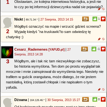
1
Obstawiam, ze kolejna internetowa historyjka, a jesli nie
to czy po tej informscji dziewczynka nadal sie pojawiala?
Nickt
|
|
1
27 Sierpnia, 2013 14:15
89.71.34.*
Mógłbyś oznaczyć na mapie i wrzucić gdzieś screena?
2
Wyjadę kiedyś "na truskawki"to sam odwiedzę tę
chatynkę :)
Cesarz_Rademenes
|
-1
[YAFUD.pl]
27
Sierpnia, 2013 14:28
3
Mógłbym, ale i tak nic tam niezwykłego nie zobaczysz,
bo historia wymyślona. Ten dom po prostu wyglądał tak
mrocznie i mnie zainspirował do wymyślenia tego. Niestety nie
trafiłem w guścik orangutana, może dlatego, że nie jestem
nastolatką, którą zostawił chłopak i nie napisałem o tym
yafuda.
Dżoana
|
|
0
30 Sierpnia, 2013 15:27
164.126.46.*
Od badziewnych pseudo creepy-past są inne strony...