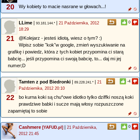
20
Wy kobiety to macie nasrane w głowach...!
LLime
|
|
0
21 Października, 2012
93.181.144.*
18:29
21
@Kolejarz - jesteś idiotą, wiesz o tym? :)
Wpisz sobie "kok"w google, zmień wyszukiwanie na
grafikę i powiedz, która z tych kobiet przypomina ci starą
babcię... jeśli przypomina ci swoją babcię, to... daj mi jej
numer;D
Tamten z pod Biedronki
|
|
-4
21
89.228.241.*
Października, 2012 20:10
22
bo kurna koki są chu*owe idiotko tylko dziffki noszą koki
prawdziwe babki i sucze mają włosy rozpuszczone
zapamiętaj to sobie
Cashmere
|
0
[YAFUD.pl]
21 Października,
2012 21:45