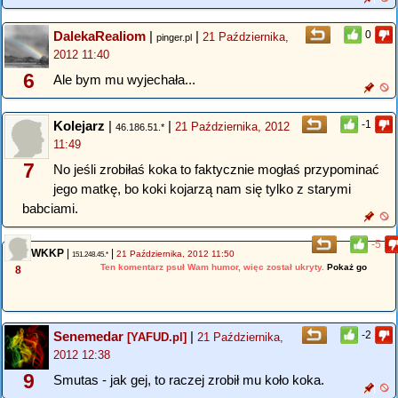
DalekaRealiom
|
|
0
21 Października,
pinger.pl
2012 11:40
6
Ale bym mu wyjechała...
Kolejarz
|
|
-1
21 Października, 2012
46.186.51.*
11:49
7
No jeśli zrobiłaś koka to faktycznie mogłaś przypominać
jego matkę, bo koki kojarzą nam się tylko z starymi
babciami.
-5
WKKP
|
|
21 Października, 2012 11:50
151.248.45.*
Ten komentarz psuł Wam humor, więc został ukryty.
Pokaż go
8
Senemedar
|
-2
[YAFUD.pl]
21 Października,
2012 12:38
9
Smutas - jak gej, to raczej zrobił mu koło koka.