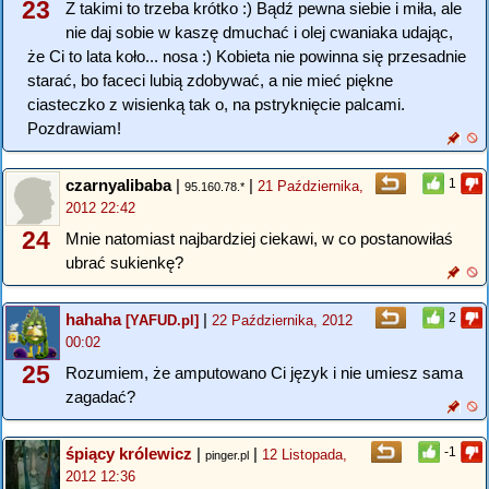
23
Z takimi to trzeba krótko :) Bądź pewna siebie i miła, ale
nie daj sobie w kaszę dmuchać i olej cwaniaka udając,
że Ci to lata koło... nosa :) Kobieta nie powinna się przesadnie
starać, bo faceci lubią zdobywać, a nie mieć piękne
ciasteczko z wisienką tak o, na pstryknięcie palcami.
Pozdrawiam!
czarnyalibaba
|
|
1
21 Października,
95.160.78.*
2012 22:42
24
Mnie natomiast najbardziej ciekawi, w co postanowiłaś
ubrać sukienkę?
hahaha
|
2
[YAFUD.pl]
22 Października, 2012
00:02
25
Rozumiem, że amputowano Ci język i nie umiesz sama
zagadać?
śpiący królewicz
|
|
-1
12 Listopada,
pinger.pl
2012 12:36