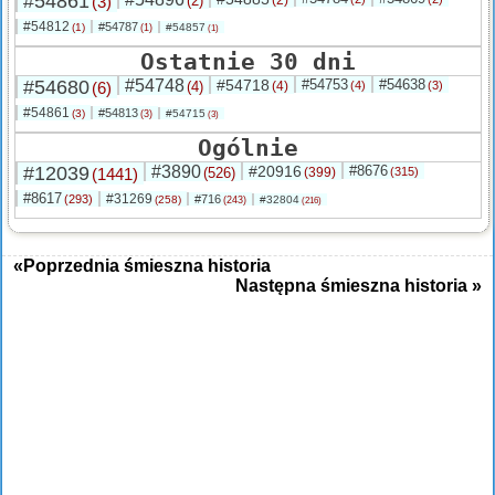
#54861
(3)
(2)
#54812
#54787
(1)
#54857
(1)
(1)
Ostatnie 30 dni
#54680
#54748
#54718
#54753
#54638
(6)
(4)
(4)
(4)
(3)
#54861
#54813
(3)
#54715
(3)
(3)
Ogólnie
#12039
#3890
#20916
#8676
(1441)
(526)
(399)
(315)
#8617
#31269
(293)
#716
(258)
#32804
(243)
(216)
«Poprzednia śmieszna historia
Następna śmieszna historia »