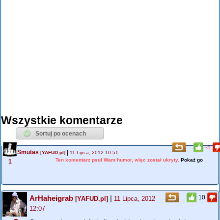
Wszystkie komentarze
-5
Smutas
|
[YAFUD.pl]
11 Lipca, 2012 10:51
Ten komentarz psuł Wam humor, więc został ukryty.
Pokaż go
1
ArHaheigrab
|
10
[YAFUD.pl]
11 Lipca, 2012
12:07