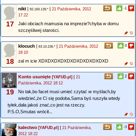
nikt
|
|
-1
21 Października, 2012
82.160.139.*
17:22
17
Jaki obciach mamusia na imprezie?chyba w domu
szczęśliwej starości.
klocuch
|
|
0
21 Października, 2012
83.10.236.*
18:10
18
zal m icie XDXDXDXDXDXDXDXDXDXDXD
Konto usunięte
|
2
[YAFUD.pl]
21
Października, 2012 18:12
19
No tak,bo facet musi umieć czytać w myślach,by
wiedzieć,że Ci się podoba.Sama byś ruszyła wtedy
tyłek,dała jakoś znać,co jest na rzeczy.
P.S.O,Smutas wrócił...
kalectwo
|
-3
[YAFUD.pl]
21 Października,
2012 18:22