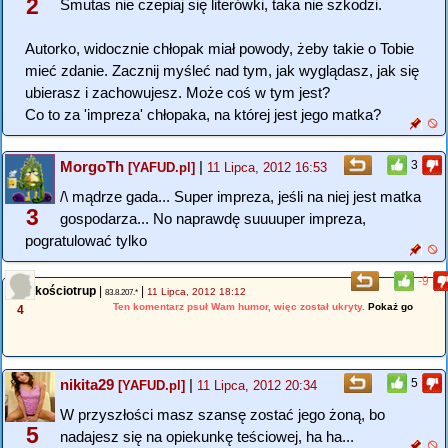
2
Smutas nie czepiaj się literówki, taka nie szkodzi.
Autorko, widocznie chłopak miał powody, żeby takie o Tobie
mieć zdanie. Zacznij myśleć nad tym, jak wyglądasz, jak się
ubierasz i zachowujesz. Może coś w tym jest?
Co to za 'impreza' chłopaka, na której jest jego matka?
MorgoTh
|
3
[YAFUD.pl]
11 Lipca, 2012 16:53
/\ mądrze gada... Super impreza, jeśli na niej jest matka
3
gospodarza... No naprawdę suuuuper impreza,
pogratulować tylko
-9
kościotrup
|
|
11 Lipca, 2012 18:12
83.8.207.*
Ten komentarz psuł Wam humor, więc został ukryty.
Pokaż go
4
nikita29
|
5
[YAFUD.pl]
11 Lipca, 2012 20:34
W przyszłości masz szansę zostać jego żoną, bo
5
nadajesz się na opiekunkę teściowej, ha ha...