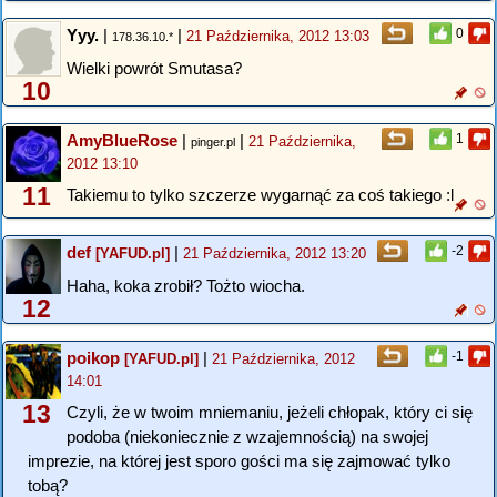
Yyy.
|
|
0
21 Października, 2012 13:03
178.36.10.*
Wielki powrót Smutasa?
10
AmyBlueRose
|
|
1
21 Października,
pinger.pl
2012 13:10
11
Takiemu to tylko szczerze wygarnąć za coś takiego :l
def
|
-2
[YAFUD.pl]
21 Października, 2012 13:20
Haha, koka zrobił? Tożto wiocha.
12
poikop
|
-1
[YAFUD.pl]
21 Października, 2012
14:01
13
Czyli, że w twoim mniemaniu, jeżeli chłopak, który ci się
podoba (niekoniecznie z wzajemnością) na swojej
imprezie, na której jest sporo gości ma się zajmować tylko
tobą?