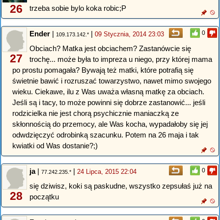
26
trzeba sobie bylo koka robic;P
Ender
|
|
0
09 Stycznia, 2014 23:03
109.173.142.*
Obciach? Matka jest obciachem? Zastanówcie się
27
trochę... może była to impreza u niego, przy której mama
po prostu pomagała? Bywają też matki, które potrafią się
świetnie bawić i rozruszać towarzystwo, nawet mimo swojego
wieku. Ciekawe, ilu z Was uważa własną matkę za obciach.
Jeśli są i tacy, to może powinni się dobrze zastanowić... jeśli
rodzicielka nie jest chorą psychicznie maniaczką ze
skłonnością do przemocy, ale Was kocha, wypadałoby się jej
odwdzięczyć odrobinką szacunku. Potem na 26 maja i tak
kwiatki od Was dostanie?;)
ja
|
|
0
24 Lipca, 2015 22:04
77.242.235.*
się dziwisz, koki są paskudne, wszystko zepsułaś już na
28
początku