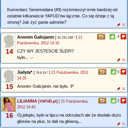
Komentarz Senemedara (#9) rozśmieszył mnie bardziej niż
ostatnie kilkanaście YAFUD'ów łącznie. Co się dzieje z tą
stroną? Jak żyć panie adminie?
Anonim Galicjanin
|
|
-3
21
91.231.248.*
Października, 2012 14:10
14
CZY WY JESTEŚCIE ŚLEPI?
było... -.-
Judyta*
|
|
0
21 Października, 2012
78.9.15.*
14:25
15
Anonim Galicjanin, nie było. :P
LILIANNA
|
2
[YAFUD.pl]
21 Października,
2012 14:43
16
Oj jełopki, było w lipcu na odrzutach ale że dostało dużo
głosów na plus, to dali na główną...