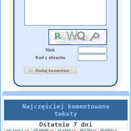
Nick
Kod z obrazka
Najczęściej komentowane
teksty
Ostatnie 7 dni
#54896
#54885
#54784
#54869
(2)
(2)
(2)