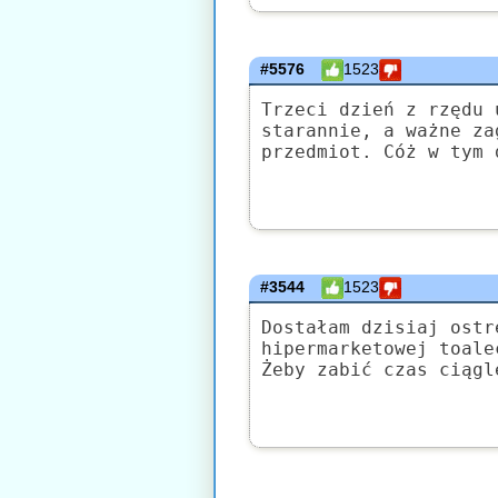
#5576
1523
Trzeci dzień z rzędu 
starannie, a ważne za
przedmiot. Cóż w tym 
#3544
1523
Dostałam dzisiaj ostr
hipermarketowej toale
Żeby zabić czas ciągl