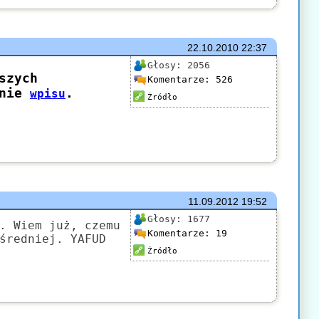
22.10.2010
22:37
Głosy:
2056
Komentarze:
526
Źródło
11.09.2012
19:52
Głosy:
1677
. Wiem już, czemu
Komentarze:
19
średniej. YAFUD
Źródło