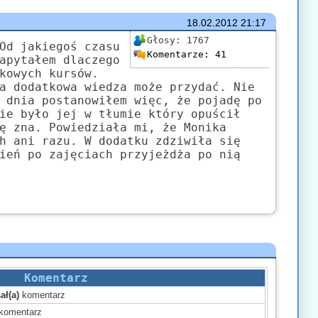
18.02.2012
21:17
Głosy:
1767
Od jakiegoś czasu
Komentarze:
41
apytałem dlaczego
kowych kursów.
a dodatkowa wiedza może przydać. Nie
 dnia postanowiłem więc, że pojadę po
ie było jej w tłumie który opuścił
ę zna. Powiedziała mi, że Monika
h ani razu. W dodatku zdziwiła się
ień po zajęciach przyjeżdża po nią
Komentarz
ał(a)
komentarz
komentarz