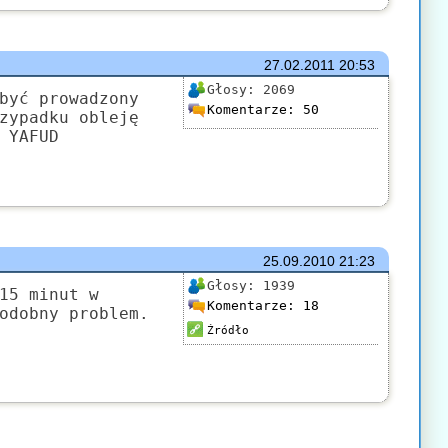
27.02.2011
20:53
Głosy:
2069
być prowadzony
Komentarze:
50
zypadku obleję
 YAFUD
25.09.2010
21:23
Głosy:
1939
15 minut w
Komentarze:
18
odobny problem.
Źródło