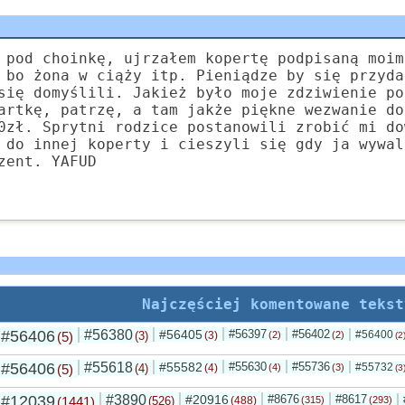
 pod choinkę, ujrzałem kopertę podpisaną moim
 bo żona w ciąży itp. Pieniądze by się przyda
się domyślili. Jakież było moje zdziwienie po
artkę, patrzę, a tam jakże piękne wezwanie do
0zł. Sprytni rodzice postanowili zrobić mi do
 do innej koperty i cieszyli się gdy ja wywal
zent. YAFUD
Najczęściej komentowane tekst
#56406
#56380
#56405
#56397
#56402
#56400
(5)
(3)
(3)
(2)
(2)
(2
#56406
#55618
#55582
#55630
#55736
#55732
(5)
(4)
(4)
(4)
(3)
(3
#12039
#3890
#20916
#8676
#8617
(1441)
(526)
(488)
(315)
(293)