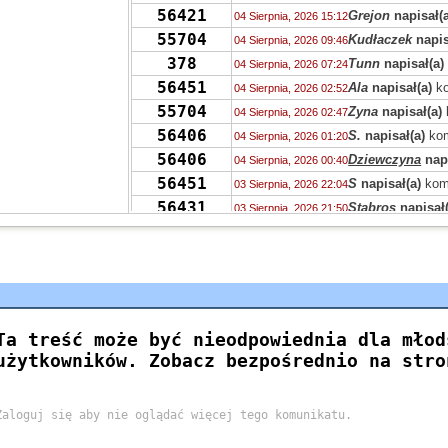
56421
Grejon
napisał(a
04 Sierpnia, 2026 15:12
55704
Kudłaczek
napis
04 Sierpnia, 2026 09:46
378
Tunn
napisał(a)
04 Sierpnia, 2026 07:24
56451
Ala
napisał(a)
ko
04 Sierpnia, 2026 02:52
55704
Zyna
napisał(a)
04 Sierpnia, 2026 02:47
56406
S.
napisał(a)
kom
04 Sierpnia, 2026 01:20
56406
Dziewczyna
napi
04 Sierpnia, 2026 00:40
56451
S
napisał(a)
kom
03 Sierpnia, 2026 22:04
56431
Stabros
napisał(
03 Sierpnia, 2026 21:50
56405
Stabros
napisał(
03 Sierpnia, 2026 21:43
56406
Stabros
napisał(
03 Sierpnia, 2026 21:38
1349
Ahtoh
napisał(a
03 Sierpnia, 2026 12:00
56406
zdziwiony
napis
03 Sierpnia, 2026 11:44
56405
Marek
napisał(a
03 Sierpnia, 2026 10:09
56402
Uvwp
napisał(a)
02 Sierpnia, 2026 14:15
56397
jolaw
napisał(a)
02 Sierpnia, 2026 11:22
56397
carlson
napisał(
01 Sierpnia, 2026 23:30
56405
Grejon
napisał(a
01 Sierpnia, 2026 22:34