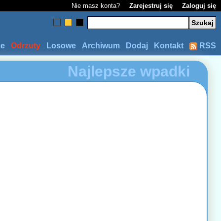
Nie masz konta?
Zarejestruj się
Zaloguj się
ze
Odrzuty
Losowe
Archiwum
Dodaj
Kontakt
RSS
Najlepsze wpadki