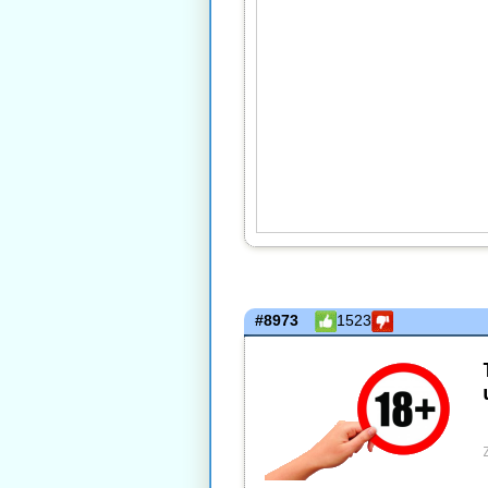
#8973
1523