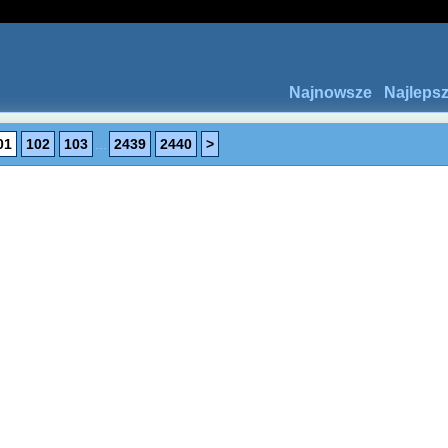
Najnowsze
Najleps
01
102
103
...
2439
2440
>