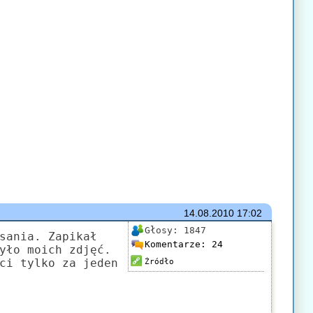
14.08.2010
17:02
Głosy:
1847
sania. Zapikał
Komentarze:
24
yło moich zdjęć.
ci tylko za jeden
Źródło