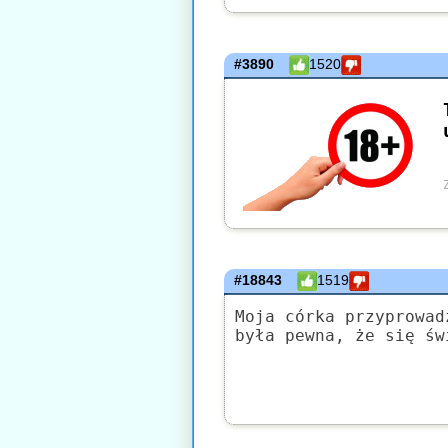
#3890
1520
#18843
1519
Moja córka przyprowad
była pewna, że się św