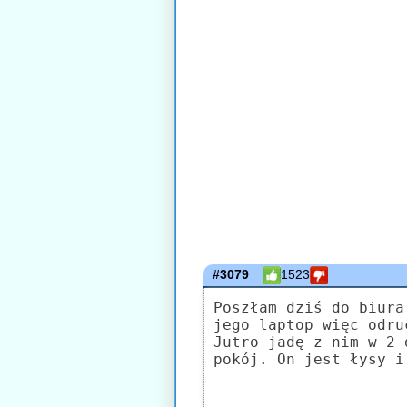
#3079
1523
Poszłam dziś do biura
jego laptop więc odru
Jutro jadę z nim w 2 
pokój. On jest łysy i