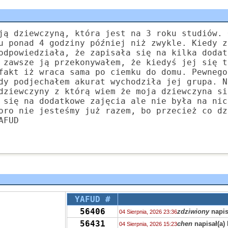
ją dziewczyną, która jest na 3 roku studiów. 
u ponad 4 godziny później niż zwykle. Kiedy z
odpowiedziała, że zapisała się na kilka dodat
 zawsze ją przekonywałem, że kiedyś jej się t
fakt iż wraca sama po ciemku do domu. Pewnego
dy podjechałem akurat wychodziła jej grupa. N
dziewczyny z którą wiem że moja dziewczyna si
 się na dodatkowe zajęcia ale nie była na nic
oro nie jesteśmy już razem, bo przecież co dz
AFUD
YAFUD #
56406
zdziwiony
napis
04 Sierpnia, 2026 23:36
56431
chen
napisał(a)
04 Sierpnia, 2026 15:23