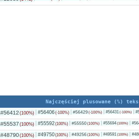
Najczęściej plusowane (%) teks
#56412
#56406
#56429
#56431
#
(100%)
(-100%)
(-100%)
(-100%)
#55537
#55592
#55550
#55694
#56
(100%)
(100%)
(100%)
(100%)
#48790
#49750
#49256
#49591
#48
(100%)
(100%)
(100%)
(100%)