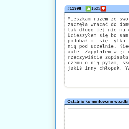
#11998
1523
Mieszkam razem ze swo
zaczęła wracać do dom
tak długo jej nie ma 
Ucieszyłem się bo sam
podobał mi się tylko 
nią pod uczelnie. Kie
aulę. Zapytałem więc 
rzeczywiście zapisała
czemu o nią pytam, sk
jakiś inny chłopak. Y
Ostatnio komentowane wpadki