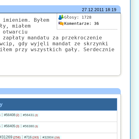
27.12.2011
18:19
Głosy:
1728
 imieniem. Byłem
Komentarze:
36
ły, miałem
 otwarciu
 zapłaty mandatu za przekroczenie
wcip, gdy wyjęli mandat ze skrzynki
iłem przy wszystkich gały. Serdecznie
y
#56408
)
#56431
(2)
(2)
#56405
)
#56380
(3)
(3)
#31269
#716
(258)
#32804
(243)
(216)