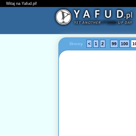
Witaj na Yafud.pl!
Strony
<
1
2
...
99
100
1