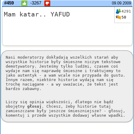
#459
-3267
09.09.2009
4291
Mam katar.. YAFUD
50
Nasi moderatorzy dokładają wszelkich starań aby
wszystkie historie były śmieszne niczym tekstowe
demotywatory. Jesteśmy tylko ludźmi, czasem coś
wydaje nam się naprawdę śmieszne i traktujemy to
jako autentyk - a wam wcale nie przypada do gustu.
Innym razem, niektóre historie wydają nam się
trochę naciągane - a wy uważacie, że tekst jest
bardzo zabawny.
Liczy się opinia większości, dlatego nie bądź
obojętny
głosuj
. Chcesz, żeby historie tutaj
zamieszczane były jeszcze śmieszniejsze? - głosuj,
komentuj i przede wszystkim dodawaj własne wpadki.