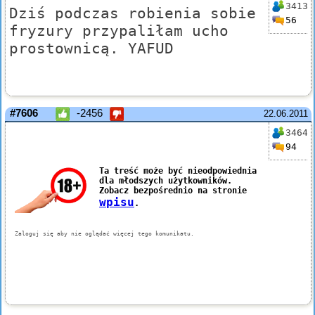
3413
Dziś podczas robienia sobie
56
fryzury przypaliłam ucho
prostownicą. YAFUD
#7606
-2456
22.06.2011
3464
94