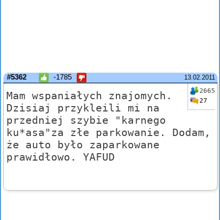
#5362
-1785
13.02.2011
2665
Mam wspaniałych znajomych.
27
Dzisiaj przykleili mi na
przedniej szybie "karnego
ku*asa"za złe parkowanie. Dodam,
że auto było zaparkowane
prawidłowo. YAFUD