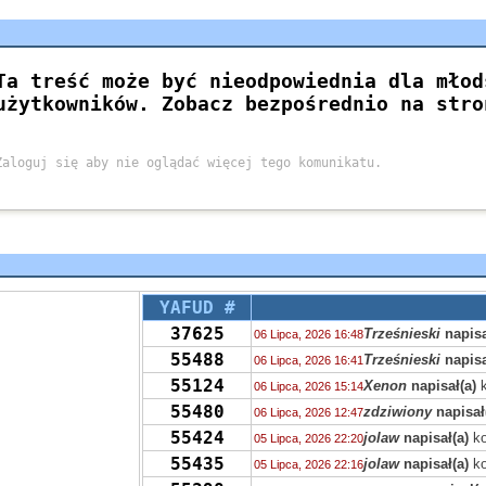
YAFUD #
37625
Trześnieski
napisa
06 Lipca, 2026 16:48
55488
Trześnieski
napisa
06 Lipca, 2026 16:41
55124
Xenon
napisał(a)
k
06 Lipca, 2026 15:14
55480
zdziwiony
napisał
06 Lipca, 2026 12:47
55424
jolaw
napisał(a)
ko
05 Lipca, 2026 22:20
55435
jolaw
napisał(a)
ko
05 Lipca, 2026 22:16