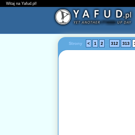
Witaj na Yafud.pl!
Strony
<
1
2
...
312
313