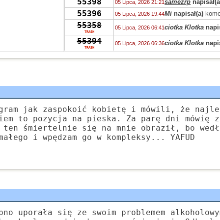
55398
samezrp
napisał(a
05 Lipca, 2026 21:21
55396
Mi
napisał(a)
kome
05 Lipca, 2026 19:44
55358
ciotka Klotka
napis
05 Lipca, 2026 06:41
TRASH
55394
ciotka Klotka
napis
05 Lipca, 2026 06:36
TRASH
55319
Peppone
napisał(a
04 Lipca, 2026 15:04
55393
Peppone
napisał(a
04 Lipca, 2026 15:03
55422
Peppone
napisał(a
04 Lipca, 2026 15:02
55322
wasp
napisał(a)
ko
03 Lipca, 2026 15:31
55322
zdziwiony
napisał
03 Lipca, 2026 10:41
gram jak zaspokoić kobietę i mówili, że najle
55319
Grejon
napisał(a)
02 Lipca, 2026 13:57
iem to pozycja na pieska. Za parę dni mówię z
55347
 ten śmiertelnie się na mnie obraził, bo wedł
Bzhevxh
napisał(a
02 Lipca, 2026 11:46
małego i wpędzam go w kompleksy... YAFUD
55319
Alice
napisał(a)
ko
02 Lipca, 2026 10:42
55319
Grejon
napisał(a)
02 Lipca, 2026 06:10
55391
Szejk Wave
napisa
01 Lipca, 2026 15:19
bno uporała się ze swoim problemem alkoholowy