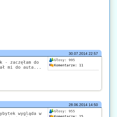
30.07.2014
22:57
Głosy:
995
k - zaczęłam do
Komentarze:
11
ał mi do auta...
28.06.2014
14:50
Głosy:
955
ybytek wygląda w
Komentarze:
15