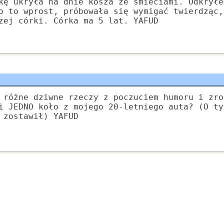
kę ukryła na dnie kosza ze śmieciami. Odkryłe
o to wprost, próbowała się wymigać twierdząc,
zej córki. Córka ma 5 lat. YAFUD
 różne dziwne rzeczy z poczuciem humoru i zro
i JEDNO koło z mojego 20-letniego auta? (O ty
 zostawił) YAFUD