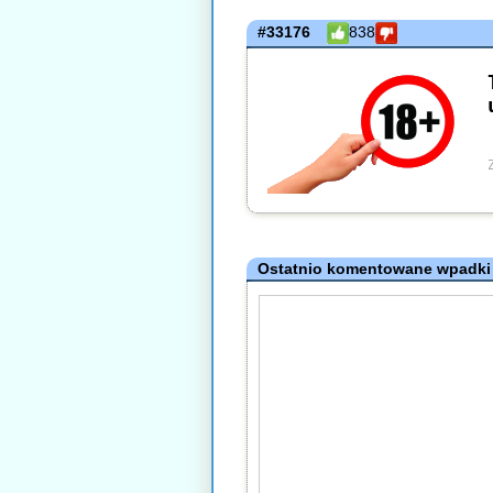
#33176
838
Ostatnio komentowane wpadki