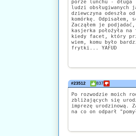
porze lunchu - długa 
ludzi obsługiwanych j
dziewczyna odeszła od
komórkę. Odpisałem, s
Zacząłem je podjadać,
kasjerka położyła na 
kiedy facet, który pr
wiem, komu było bardz
frytki... YAFUD
#23512
837
Po rozwodzie moich ro
zbliżających się urod
imprezę urodzinową. Z
na co on odparł "pomy