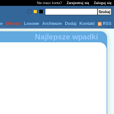
Nie masz konta?
Zarejestruj się
Zaloguj się
ze
Odrzuty
Losowe
Archiwum
Dodaj
Kontakt
RSS
Najlepsze wpadki