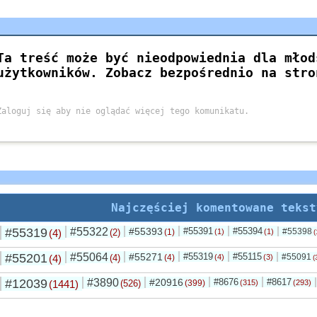
Najczęściej komentowane tekst
#55319
#55322
#55393
#55391
#55394
#55398
(4)
(2)
(1)
(1)
(1)
(
#55201
#55064
#55271
#55319
#55115
#55091
(4)
(4)
(4)
(4)
(3)
(
#12039
#3890
#20916
#8676
#8617
(1441)
(526)
(399)
(315)
(293)