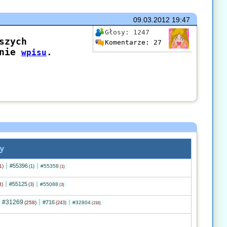
09.03.2012
19:47
Głosy:
1247
Komentarze:
27
y
#55396
1)
#55358
(1)
(1)
#55125
3)
#55088
(3)
(3)
#31269
#716
(258)
#32804
(243)
(216)