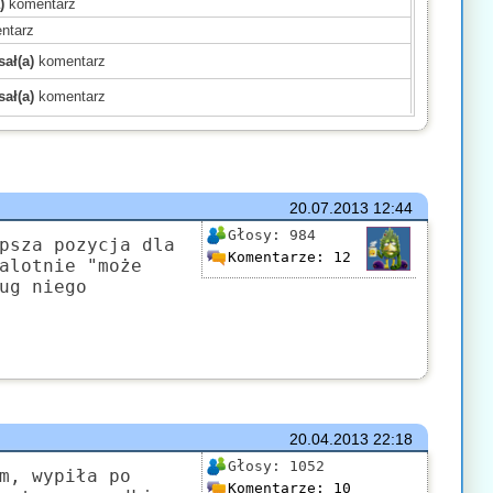
)
komentarz
ntarz
ał(a)
komentarz
ał(a)
komentarz
)
komentarz
)
komentarz
)
komentarz
mentarz
20.07.2013
12:44
(a)
komentarz
Głosy:
984
psza pozycja dla
Komentarze:
12
komentarz
alotnie "może
ug niego
)
komentarz
mentarz
komentarz
ł(a)
komentarz
20.04.2013
22:18
Głosy:
1052
m, wypiła po
Komentarze:
10