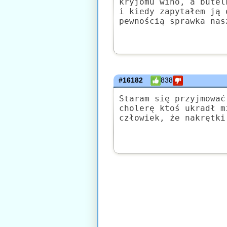
kryjomu wino, a butel
i kiedy zapytałem ją 
pewnością sprawka nas
#16182
838
Staram się przyjmować
cholerę ktoś ukradł m
człowiek, że nakrętki