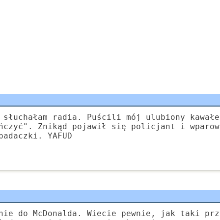
 słuchałam radia. Puścili mój ulubiony kawałe
ńczyć". Znikąd pojawił się policjant i wparow
padaczki. YAFUD
nie do McDonalda. Wiecie pewnie, jak taki prz