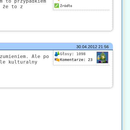
m to przypadkiem
 że to z
Źródło
30.04.2012
21:56
Głosy:
1098
zumieniem. Ale po
Komentarze:
23
le kulturalny