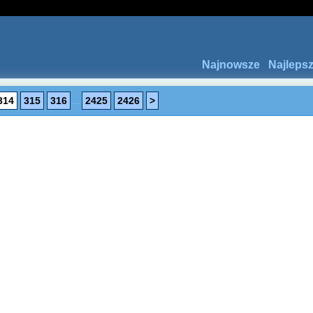
Najnowsze
Najleps
314
315
316
...
2425
2426
>