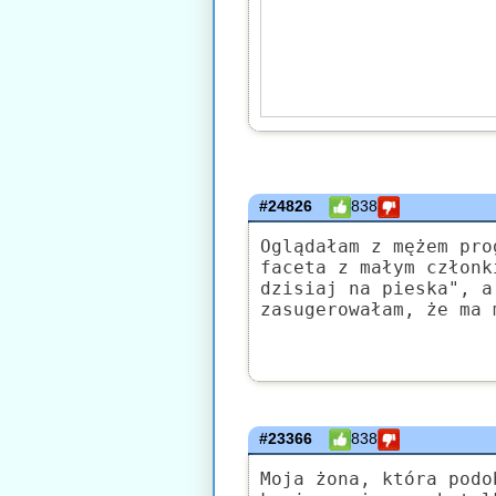
#24826
838
Oglądałam z mężem pro
faceta z małym członk
dzisiaj na pieska", a
zasugerowałam, że ma 
#23366
838
Moja żona, która podo