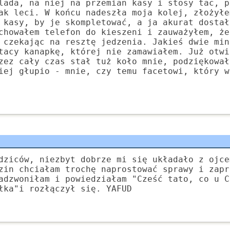
lada, na niej na przemian kasy i stosy tac, p
ak leci. W końcu nadeszła moja kolej, złożyłe
 kasy, by je skompletować, a ja akurat dostał
chowałem telefon do kieszeni i zauważyłem, że
 czekając na resztę jedzenia. Jakieś dwie min
tacy kanapkę, której nie zamawiałem. Już otwi
zez cały czas stał tuż koło mnie, podziękował
iej głupio - mnie, czy temu facetowi, który w
dziców, niezbyt dobrze mi się układało z ojce
zin chciałam trochę naprostować sprawy i zapr
adzwoniłam i powiedziałam "Cześć tato, co u C
łka"i rozłączył się. YAFUD