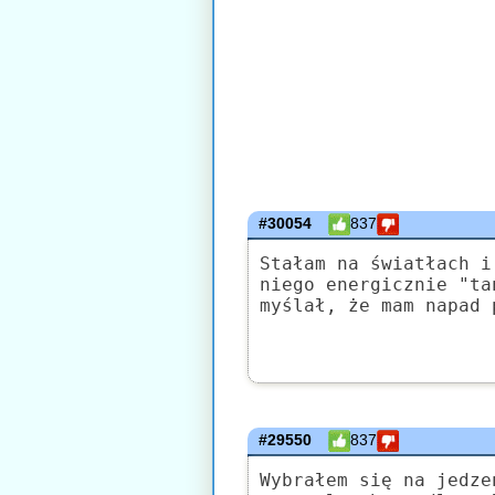
#30054
837
Stałam na światłach i
niego energicznie "ta
myślał, że mam napad 
#29550
837
Wybrałem się na jedze