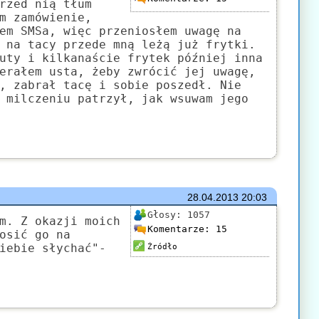
rzed nią tłum
m zamówienie,
em SMSa, więc przeniosłem uwagę na
 na tacy przede mną leżą już frytki.
uty i kilkanaście frytek później inna
erałem usta, żeby zwrócić jej uwagę,
, zabrał tacę i sobie poszedł. Nie
 milczeniu patrzył, jak wsuwam jego
28.04.2013
20:03
Głosy:
1057
m. Z okazji moich
Komentarze:
15
osić go na
iebie słychać"-
Źródło