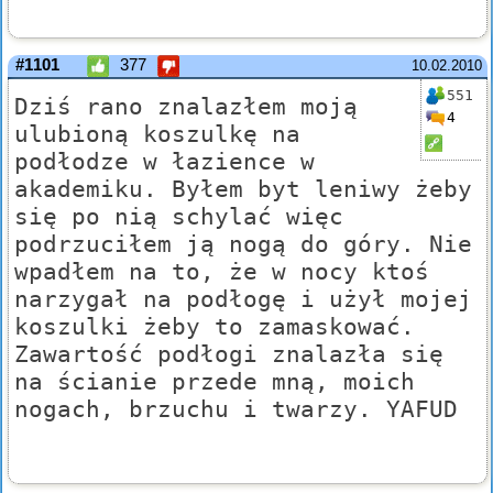
#1101
377
10.02.2010
551
Dziś rano znalazłem moją
4
ulubioną koszulkę na
podłodze w łazience w
akademiku. Byłem byt leniwy żeby
się po nią schylać więc
podrzuciłem ją nogą do góry. Nie
wpadłem na to, że w nocy ktoś
narzygał na podłogę i użył mojej
koszulki żeby to zamaskować.
Zawartość podłogi znalazła się
na ścianie przede mną, moich
nogach, brzuchu i twarzy. YAFUD