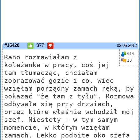
#15420
377
02.05.2012
919
Rano rozmawiałam z
13
koleżanka w pracy, coś jej
tam tłumacząc, chciałam
zobrazować gdzie i co, więc
wzięłam porządny zamach ręką, by
pokazać "że tam z tyłu". Rozmowa
odbywała się przy drzwiach,
przez które właśnie wchodził mój
szef. Niestety - w tym samym
momencie, w którym wzięłam
zamach. Lekko podbite oko szefa