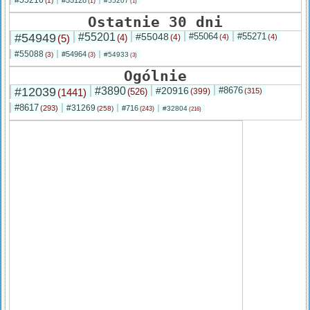
#55216
#55128
(1)
#55207
(1)
(1)
Ostatnie 30 dni
#54949
#55201
#55048
#55064
#55271
(5)
(4)
(4)
(4)
(4)
#55088
#54964
(3)
#54933
(3)
(3)
Ogólnie
#12039
#3890
#20916
#8676
(1441)
(526)
(399)
(315)
#8617
#31269
(293)
#716
(258)
#32804
(243)
(216)