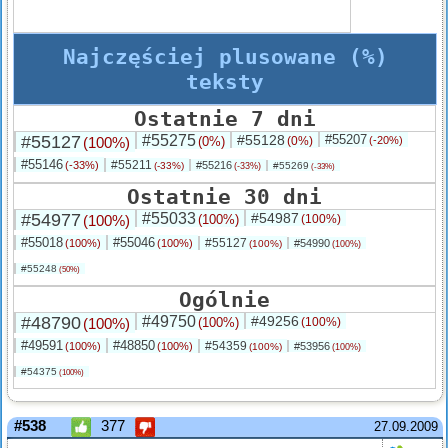
Najczęściej plusowane (%)
teksty
Ostatnie 7 dni
#55127
#55275
#55128
#55207
(100%)
(0%)
(0%)
(-20%)
#55146
#55211
(-33%)
#55216
(-33%)
#55269
(-33%)
(-33%)
Ostatnie 30 dni
#54977
#55033
#54987
(100%)
(100%)
(100%)
#55018
#55046
#55127
(100%)
(100%)
#54990
(100%)
(100%)
#55248
(50%)
Ogólnie
#48790
#49750
#49256
(100%)
(100%)
(100%)
#49591
#48850
#54359
(100%)
(100%)
#53956
(100%)
(100%)
#54375
(100%)
#538
377
27.09.2009