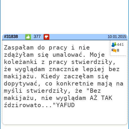
#31838
377
10.01.2015
441
Zaspałam do pracy i nie
8
zdążyłam się umalować. Moje
koleżanki z pracy stwierdziły,
że wyglądam znacznie lepiej bez
makijażu. Kiedy zaczęłam się
dopytywać, co konkretnie mają na
myśli stwierdziły, że "Bez
makijażu, nie wyglądam AŻ TAK
ździrowato..."YAFUD