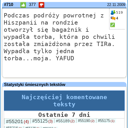
#710
377
22.11.2009
519
Podczas podróży powrotnej z
4
Hiszpanii na rondzie
otworzył się bagażnik i
wypadła torba, która po chwili
została zmiażdżona przez TIRa.
Wypadła tylko jedna
torba...moja. YAFUD
Statystyki śmiesznych tekstów
Najczęściej komentowane
teksty
Ostatnie 7 dni
#55201
#55125
#55189
#55190
#55175
(4)
(3)
(2)
(2)
(1)