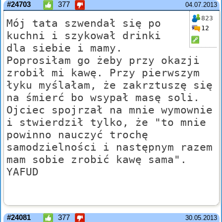
#24703
377
04.07.2013
823
Mój tata szwendał się po
12
kuchni i szykował drinki
dla siebie i mamy.
Poprosiłam go żeby przy okazji
zrobił mi kawę. Przy pierwszym
łyku myślałam, że zakrztuszę się
na śmierć bo wsypał masę soli.
Ojciec spojrzał na mnie wymownie
i stwierdził tylko, że "to mnie
powinno nauczyć trochę
samodzielności i następnym razem
mam sobie zrobić kawę sama".
YAFUD
#24081
377
30.05.2013