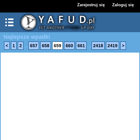
Zarejestruj się
Zaloguj się
Najlepsze wpadki
...
...
<
1
2
657
658
659
660
661
2418
2419
>