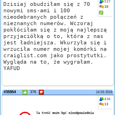
537
Dzisiaj obudziłam się z 70
10
nowymi sms-ami i 100
nieodebranych połączeń z
nieznanych numerów. Wczoraj
pokłóciłam się z moją najlepszą
przyjaciółką o to, która z nas
jest ładniejsza. Wkurzyła się i
wrzuciła numer mojej komórki na
craiglist.com jako prostytutki.
Wygląda na to, że wygrałam.
YAFUD
#35954
376
14.03.2016
430
13