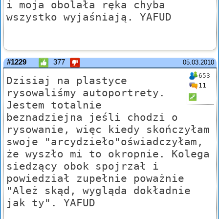
i moja obolała ręka chyba
wszystko wyjaśniają. YAFUD
#1229
377
05.03.2010
653
Dzisiaj na plastyce
11
rysowaliśmy autoportrety.
Jestem totalnie
beznadziejna jeśli chodzi o
rysowanie, więc kiedy skończyłam
swoje "arcydzieło"oświadczyłam,
że wyszło mi to okropnie. Kolega
siedzący obok spojrzał i
powiedział zupełnie poważnie
"Ależ skąd, wygląda dokładnie
jak ty". YAFUD