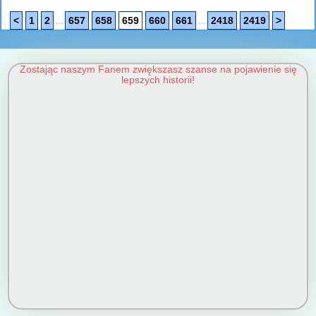
...
...
<
1
2
657
658
659
660
661
2418
2419
>
Zostając naszym Fanem zwiększasz szanse na pojawienie się
lepszych historii!