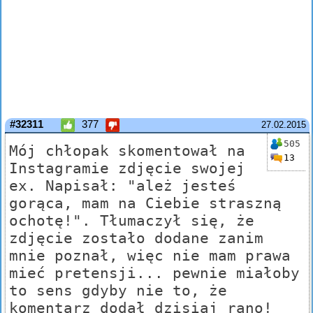
#32311
377
27.02.2015
505
Mój chłopak skomentował na
13
Instagramie zdjęcie swojej
ex. Napisał: "ależ jesteś
gorąca, mam na Ciebie straszną
ochotę!". Tłumaczył się, że
zdjęcie zostało dodane zanim
mnie poznał, więc nie mam prawa
mieć pretensji... pewnie miałoby
to sens gdyby nie to, że
komentarz dodał dzisiaj rano!