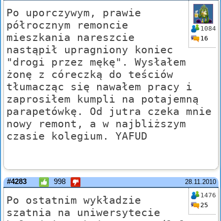
Po uporczywym, prawie
półrocznym remoncie
1084
mieszkania nareszcie
16
nastąpił upragniony koniec
"drogi przez mękę". Wysłałem
żonę z córeczką do teściów
tłumacząc się nawałem pracy i
zaprosiłem kumpli na potajemną
parapetówkę. Od jutra czeka mnie
nowy remont, a w najbliższym
czasie kolegium. YAFUD
#4283
998
28.11.2010
1476
Po ostatnim wykładzie
25
szatnia na uniwersytecie