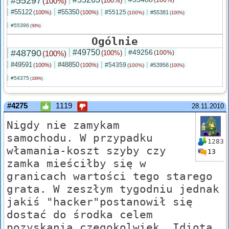
#55297
(100%)
(100%)
#55122
#55350
#55125
(100%)
(100%)
#55381
(100%)
(100%)
#55396
(50%)
Ogólnie
#48790
#49750
#49256
(100%)
(100%)
(100%)
#49591
#48850
#54359
(100%)
(100%)
#53956
(100%)
(100%)
#54375
(100%)
#4275
1119
28.11.2010
Nigdy nie zamykam
samochodu. W przypadku
1283
włamania-koszt szyby czy
13
zamka mieściłby się w
granicach wartości tego starego
grata. W zeszłym tygodniu jednak
jakiś "hacker"postanowił się
dostać do środka celem
pozyskania czegokolwiek. Idiota