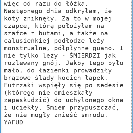
więc od razu do łóżka.
Następnego dnia odkryłam, że
koty zniknęły. Za to w mojej
czapce, którą położyłam na
szafce z butami, a także na
calusieńkiej podłodze leży
monstrualne, półpłynne guano. I
nie tylko leży - ŚMIERDZI jak
rozlewany gnój. Jakby tego było
mało, do łazienki prowadziły
brązowe ślady kocich łapek.
Futrzaki wspięły się po sedesie
(którego nie omieszkały
zapaskudzić) do uchylonego okna
i uciekły. Śmiem przypuszczać,
że nie mogły znieść smrodu.
YAFUD