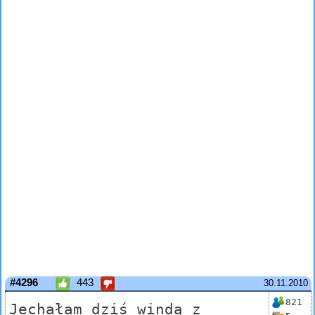
#4296
443
30.11.2010
821
Jechałam dziś windą z