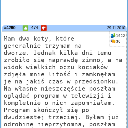
#4290
474
29.11.2010
1022
Mam dwa koty, które
36
generalnie trzymam na
dworze. Jednak kilka dni temu
zrobiło się naprawdę zimno, a na
widok wielkich oczu kociaków
zdjęła mnie litość i zamknęłam
je na jakiś czas w przedsionku.
Na własne nieszczęście poszłam
oglądać program w telewizji i
kompletnie o nich zapomniałam.
Program skończył się po
dwudziestej trzeciej. Byłam już
odrobinę nieprzytomna, poszłam