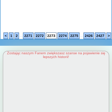
...
...
<
1
2
2271
2272
2273
2274
2275
2426
2427
>
Zostając naszym Fanem zwiększasz szanse na pojawienie się
lepszych historii!