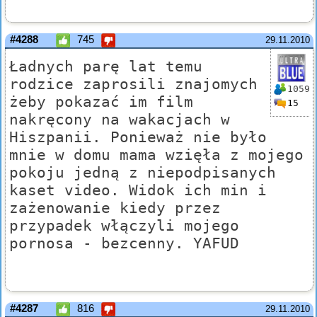
#4288
745
29.11.2010
Ładnych parę lat temu
rodzice zaprosili znajomych
1059
żeby pokazać im film
15
nakręcony na wakacjach w
Hiszpanii. Ponieważ nie było
mnie w domu mama wzięła z mojego
pokoju jedną z niepodpisanych
kaset video. Widok ich min i
zażenowanie kiedy przez
przypadek włączyli mojego
pornosa - bezcenny. YAFUD
#4287
816
29.11.2010