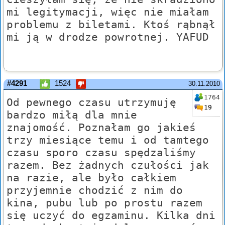
mi legitymacji, więc nie miałam
problemu z biletami. Ktoś rąbnął
mi ją w drodze powrotnej. YAFUD
#4291
1524
30.11.2010
1764
Od pewnego czasu utrzymuję
19
bardzo miłą dla mnie
znajomość. Poznałam go jakieś
trzy miesiące temu i od tamtego
czasu sporo czasu spędzaliśmy
razem. Bez żadnych czułości jak
na razie, ale było całkiem
przyjemnie chodzić z nim do
kina, pubu lub po prostu razem
się uczyć do egzaminu. Kilka dni