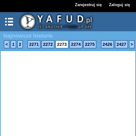
Zarejestruj się
Zaloguj się
Najnowsze historie
...
...
<
1
2
2271
2272
2273
2274
2275
2426
2427
>