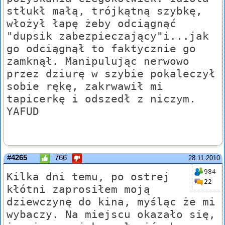
stłukł małą, trójkątną szybkę,
włożył łapę żeby odciągnąć
"dupsik zabezpieczający"i...jak
go odciągnął to faktycznie go
zamknął. Manipulując nerwowo
przez dziurę w szybie pokaleczył
sobie rękę, zakrwawił mi
tapicerkę i odszedł z niczym.
YAFUD
#4265
766
28.11.2010
984
Kilka dni temu, po ostrej
22
kłótni zaprosiłem moją
dziewczynę do kina, myśląc że mi
wybaczy. Na miejscu okazało się,