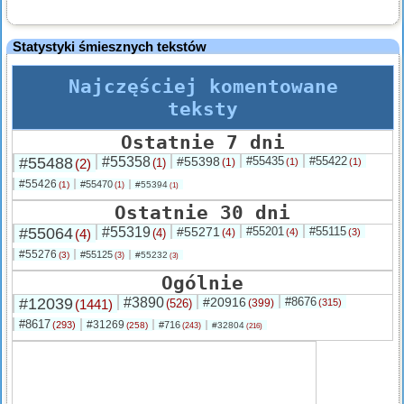
Statystyki śmiesznych tekstów
Najczęściej komentowane
teksty
Ostatnie 7 dni
#55488
#55358
#55398
#55435
#55422
(2)
(1)
(1)
(1)
(1)
#55426
#55470
(1)
#55394
(1)
(1)
Ostatnie 30 dni
#55064
#55319
#55271
#55201
#55115
(4)
(4)
(4)
(4)
(3)
#55276
#55125
(3)
#55232
(3)
(3)
Ogólnie
#12039
#3890
#20916
#8676
(1441)
(526)
(399)
(315)
#8617
#31269
(293)
#716
(258)
#32804
(243)
(216)