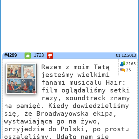
#4299
1723
01.12.2010
2165
Razem z moim Tatą
25
jesteśmy wielkimi
fanami musicalu Hair:
film oglądaliśmy setki
razy, soundtrack znamy
na pamięć. Kiedy dowiedzieliśmy
się, że Broadwayowska ekipa,
wystawiająca go na żywo,
przyjedzie do Polski, po prostu
oszaleliśmy. Udało nam się