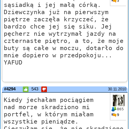
5
sąsiadką i jej małą córką.
Dziewczynka już na pierwszym
piętrze zaczęła krzyczeć, że
bardzo chce jej się siku. Jej
pęcherz nie wytrzymał jazdy na
czternaste piętro, a to, że moje
buty są całe w moczu, dotarło do
mnie dopiero w przedpokoju...
YAFUD
#4294
543
30.11.2010
Kiedy jechałam pociągiem
nad morze skradziono mi
865
portfel, w którym miałam
9
wszystkie pieniądze.
Cieszyłam się, że nie skradziono