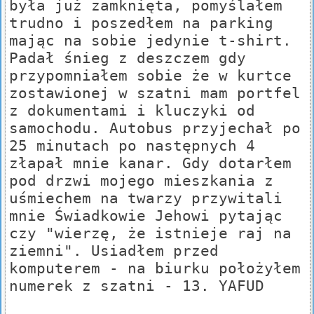
była już zamknięta, pomyślałem
trudno i poszedłem na parking
mając na sobie jedynie t-shirt.
Padał śnieg z deszczem gdy
przypomniałem sobie że w kurtce
zostawionej w szatni mam portfel
z dokumentami i kluczyki od
samochodu. Autobus przyjechał po
25 minutach po następnych 4
złapał mnie kanar. Gdy dotarłem
pod drzwi mojego mieszkania z
uśmiechem na twarzy przywitali
mnie Świadkowie Jehowi pytając
czy "wierzę, że istnieje raj na
ziemni". Usiadłem przed
komputerem - na biurku położyłem
numerek z szatni - 13. YAFUD