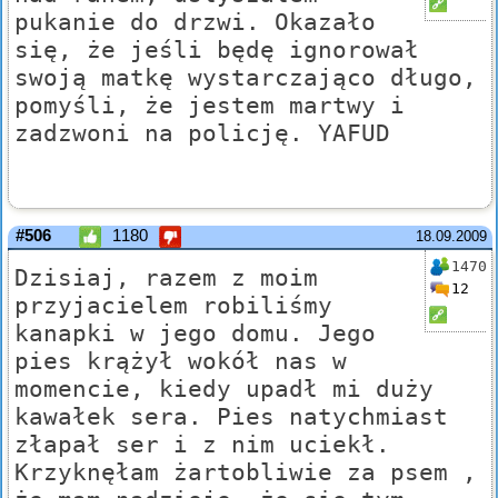
pukanie do drzwi. Okazało
się, że jeśli będę ignorował
swoją matkę wystarczająco długo,
pomyśli, że jestem martwy i
zadzwoni na policję. YAFUD
#506
1180
18.09.2009
1470
Dzisiaj, razem z moim
12
przyjacielem robiliśmy
kanapki w jego domu. Jego
pies krążył wokół nas w
momencie, kiedy upadł mi duży
kawałek sera. Pies natychmiast
złapał ser i z nim uciekł.
Krzyknęłam żartobliwie za psem ,