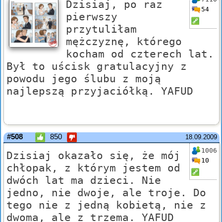
Dzisiaj, po raz
54
pierwszy
przytuliłam
mężczyznę, którego
kocham od czterech lat.
Był to uścisk gratulacyjny z
powodu jego ślubu z moją
najlepszą przyjaciółką. YAFUD
#508
850
18.09.2009
1006
Dzisiaj okazało się, że mój
10
chłopak, z którym jestem od
dwóch lat ma dzieci. Nie
jedno, nie dwoje, ale troje. Do
tego nie z jedną kobietą, nie z
dwoma, ale z trzema. YAFUD