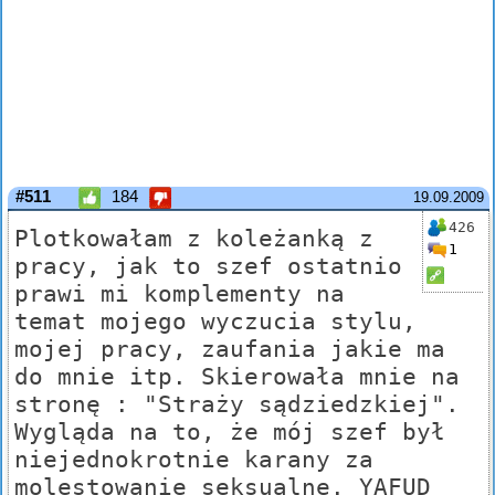
#511
184
19.09.2009
426
Plotkowałam z koleżanką z
1
pracy, jak to szef ostatnio
prawi mi komplementy na
temat mojego wyczucia stylu,
mojej pracy, zaufania jakie ma
do mnie itp. Skierowała mnie na
stronę : "Straży sądziedzkiej".
Wygląda na to, że mój szef był
niejednokrotnie karany za
molestowanie seksualne. YAFUD