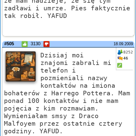
że mam nadzieje, że się tym
zadławi i umrze. Pies faktycznie
tak robił. YAFUD
#505
3130
18.09.2009
8252
Dzisiaj moi
46
znajomi zabrali mi
telefon i
pozmieniali nazwy
kontaktów na imiona
bohaterów z Harrego Pottera. Mam
ponad 100 kontaktów i nie mam
pojęcia z kim rozmawiam.
Wymieniałam smsy z Draco
Malfoyem przez ostatnie cztery
godziny. YAFUD.