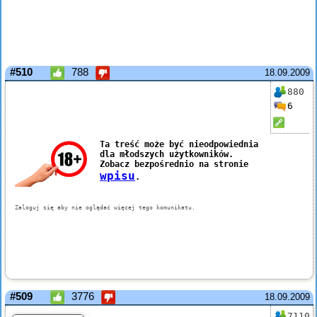
#510
788
18.09.2009
880
6
#509
3776
18.09.2009
7110