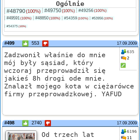
Ogólnie
#48790
#49750
#49256
(100%)
(100%)
(100%)
#49591
#48850
#54359
(100%)
(100%)
#53956
(100%)
(100%)
#54375
(100%)
#499
553
17.09.2009
635
Zadzwonił właśnie do mnie
2
mój były sąsiad, który
wczoraj przeprowadził się
jakieś 8h drogi ode mnie.
Znalazł mojego kota w ciężarówce
firmy przeprowadzkowej. YAFUD
#498
2740
17.09.2009
6196
Od trzech lat
11