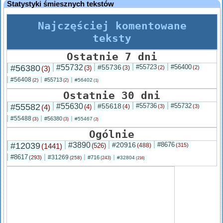
Statystyki śmiesznych tekstów
Najczęściej komentowane
teksty
Ostatnie 7 dni
#56380
#55732
#55736
#55723
#56400
(3)
(3)
(3)
(2)
(2)
#56408
#55713
(2)
#56402
(2)
(1)
Ostatnie 30 dni
#55582
#55630
#55618
#55736
#55732
(4)
(4)
(4)
(3)
(3)
#55488
#56380
(3)
#55467
(3)
(2)
Ogólnie
#12039
#3890
#20916
#8676
(1441)
(526)
(488)
(315)
#8617
#31269
(293)
#716
(258)
#32804
(243)
(216)