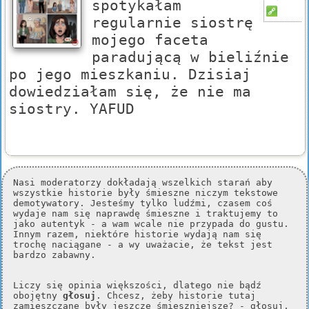
spotykałam
regularnie siostrę
mojego faceta
paradującą w bieliźnie
po jego mieszkaniu. Dzisiaj
dowiedziałam się, że nie ma
siostry. YAFUD
Nasi moderatorzy dokładają wszelkich starań aby
wszystkie historie były śmieszne niczym tekstowe
demotywatory. Jesteśmy tylko ludźmi, czasem coś
wydaje nam się naprawdę śmieszne i traktujemy to
jako autentyk - a wam wcale nie przypada do gustu.
Innym razem, niektóre historie wydają nam się
trochę naciągane - a wy uważacie, że tekst jest
bardzo zabawny.
Liczy się opinia większości, dlatego nie bądź
obojętny
głosuj
. Chcesz, żeby historie tutaj
zamieszczane były jeszcze śmieszniejsze? - głosuj,