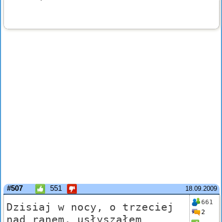
#507
551
18.09.2009
661
Dzisiaj w nocy, o trzeciej
2
nad ranem, usłyszałem