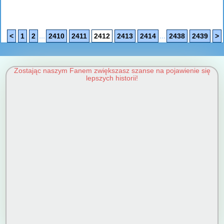
...
...
<
1
2
2410
2411
2412
2413
2414
2438
2439
>
Zostając naszym Fanem zwiększasz szanse na pojawienie się
lepszych historii!