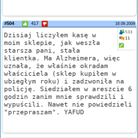
#504
417
18.09.2009
533
Dzisiaj liczyłem kasę w
11
moim sklepie, jak weszła
starsza pani, stała
klientka. Ma Alzheimera, więc
uznała, że właśnie okradam
właściciela (sklep kupiłem w
ubiegłym roku) i zadzwoniła na
policję. Siedziałem w areszcie 6
godzin zanim mnie sprawdzili i
wypuścili. Nawet nie powiedzieli
"przepraszam". YAFUD