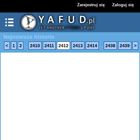
Zarejestruj się
Zaloguj się
Najnowsze historie
...
...
<
1
2
2410
2411
2412
2413
2414
2438
2439
>